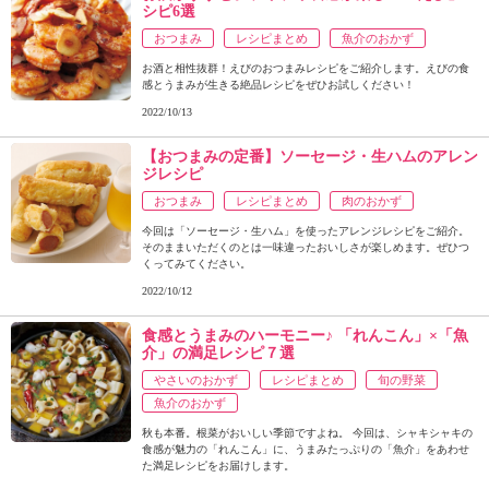
シピ6選
おつまみ
レシピまとめ
魚介のおかず
お酒と相性抜群！えびのおつまみレシピをご紹介します。えびの食
感とうまみが生きる絶品レシピをぜひお試しください！
2022/10/13
【おつまみの定番】ソーセージ・生ハムのアレン
ジレシピ
おつまみ
レシピまとめ
肉のおかず
今回は「ソーセージ・生ハム」を使ったアレンジレシピをご紹介。
そのままいただくのとは一味違ったおいしさが楽しめます。ぜひつ
くってみてください。
2022/10/12
食感とうまみのハーモニー♪ 「れんこん」×「魚
介」の満足レシピ７選
やさいのおかず
レシピまとめ
旬の野菜
魚介のおかず
秋も本番。根菜がおいしい季節ですよね。 今回は、シャキシャキの
食感が魅力の「れんこん」に、うまみたっぷりの「魚介」をあわせ
た満足レシピをお届けします。