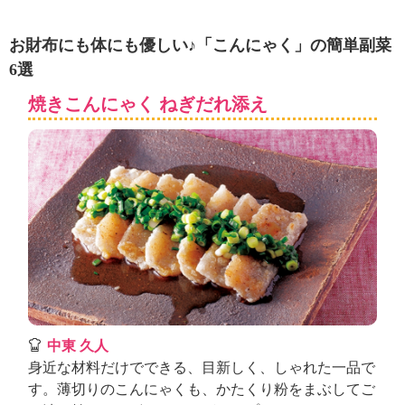
ュ
ケ
ー
お財布にも体にも優しい♪「こんにゃく」の簡単副菜
シ
6選
ョ
ナ
焼きこんにゃく ねぎだれ添え
ル
「
み
ん
な
の
き
ょ
う
の
料
理
」
中東 久人
身近な材料だけでできる、目新しく、しゃれた一品で
す。薄切りのこんにゃくも、かたくり粉をまぶしてご