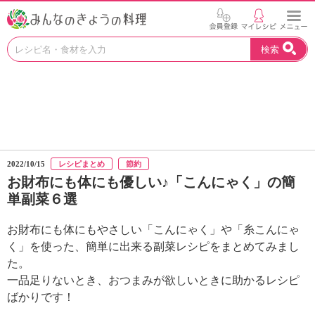
お
検索
い
し
い
レ
シ
ピ
を
見
2022/10/15
レシピまとめ
節約
つ
お財布にも体にも優しい♪「こんにゃく」の簡
け
単副菜６選
よ
う
。
お財布にも体にもやさしい「こんにゃく」や「糸こんにゃ
N
く」を使った、簡単に出来る副菜レシピをまとめてみまし
H
た。
K
一品足りないとき、おつまみが欲しいときに助かるレシピ
エ
ばかりです！
デ