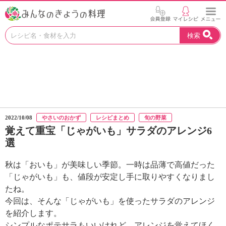
お
検索
い
し
い
レ
シ
ピ
を
見
2022/10/08
やさいのおかず
レシピまとめ
旬の野菜
つ
覚えて重宝「じゃがいも」サラダのアレンジ6
け
選
よ
う
。
秋は「おいも」が美味しい季節。一時は品薄で高値だった
N
「じゃがいも」も、値段が安定し手に取りやすくなりまし
H
たね。
K
今回は、そんな「じゃがいも」を使ったサラダのアレンジ
エ
を紹介します。
デ
シンプルなポテサラもいいけれど、アレンジを覚えてほく