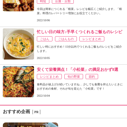
時短
豆腐・豆類
今回は簡単につくれる「根菜」レシピを幅広くご紹介します。「根
菜」料理のレパートリー増加にお役立てください。
2022/10/06
忙しい日の味方♪手早くつくれるご飯ものレシピ
ごはん
ごはんもの
レシピまとめ
忙しい時におすすめ！15分以内でつくれるご飯ものレシピをご紹介
します。
2022/10/05
安くて栄養満点！「小松菜」の満足おかず8選
レシピまとめ
旬の野菜
節約
食料品が値上げが続いていますね… 少しでも食費を抑えたいときに
おすすめの食材、それが旬を迎えた「小松菜」です！
2022/10/04
おすすめ企画
PR