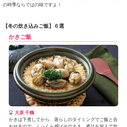
ュ
の時季ならではの味ですよ！
ケ
ー
シ
ョ
【冬の炊き込みご飯】６選
ナ
かきご飯
ル
「
み
ん
な
の
き
ょ
う
の
料
理
」
大原 千鶴
かきは下煮してから、蒸らしのタイミングでご飯と合
わせるので、ふっくら感はそのまま。煮汁を加えて炊