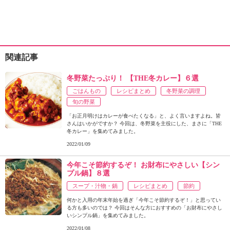
関連記事
冬野菜たっぷり！ 【THE冬カレー】６選
ごはんもの
レシピまとめ
冬野菜の調理
旬の野菜
「お正月明けはカレーが食べたくなる」と、よく言いますよね。皆
さんはいかがですか？ 今回は、冬野菜を主役にした、まさに「THE
冬カレー」を集めてみました。
2022/01/09
今年こそ節約するぞ！ お財布にやさしい【シン
プル鍋】８選
スープ・汁物・鍋
レシピまとめ
節約
何かと入用の年末年始を過ぎ「今年こそ節約するぞ！」と思ってい
る方も多いのでは？ 今回はそんな方におすすめの「お財布にやさし
いシンプル鍋」を集めてみました。
2022/01/08