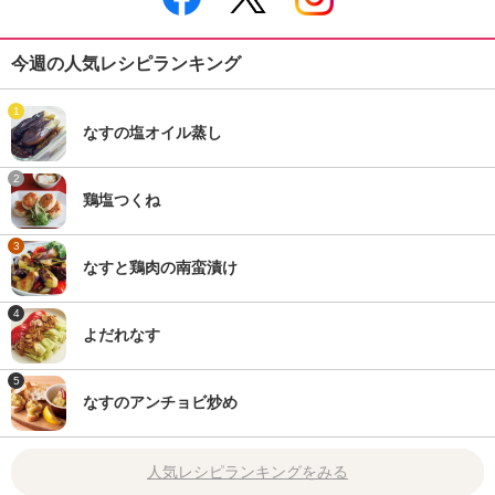
今週の人気レシピランキング
1
なすの塩オイル蒸し
2
鶏塩つくね
3
なすと鶏肉の南蛮漬け
4
よだれなす
5
なすのアンチョビ炒め
人気レシピランキングをみる