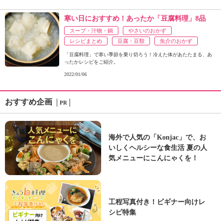
寒い日におすすめ！あったか「豆腐料理」8品
スープ・汁物・鍋
やさいのおかず
レシピまとめ
豆腐・豆類
魚介のおかず
「豆腐料理」で寒い季節を乗り切ろう！冷えた体があたたまる、あ
ったかレシピをご紹介。
2022/01/06
おすすめ企画
PR
海外で人気の「Konjac」で、お
いしくヘルシーな食生活 夏の人
気メニューにこんにゃくを！
工程写真付き！ビギナー向けレ
シピ特集