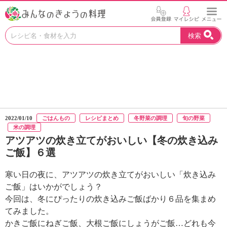
お
検索
い
し
い
レ
シ
ピ
を
見
2022/01/10
ごはんもの
レシピまとめ
冬野菜の調理
旬の野菜
つ
米の調理
け
アツアツの炊き立てがおいしい【冬の炊き込み
よ
ご飯】６選
う
。
寒い日の夜に、アツアツの炊き立てがおいしい「炊き込み
N
H
ご飯」はいかがでしょう？
K
今回は、冬にぴったりの炊き込みご飯ばかり６品を集まめ
エ
てみました。
デ
かきご飯にねぎご飯、大根ご飯にしょうがご飯…どれも今