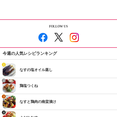
FOLLOW US
今週の人気レシピランキング
1
なすの塩オイル蒸し
2
鶏塩つくね
3
なすと鶏肉の南蛮漬け
4