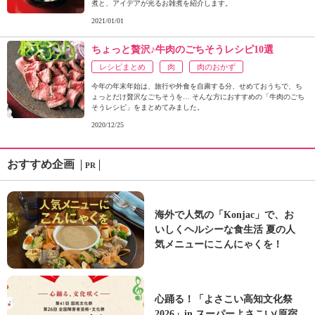
煮と、アイデアが光るお雑煮を紹介します。
2021/01/01
ちょっと贅沢♪牛肉のごちそうレシピ10選
レシピまとめ
肉
肉のおかず
今年の年末年始は、旅行や外食を自粛する分、せめておうちで、ち
ょっとだけ贅沢なごちそうを… そんな方におすすめの「牛肉のごち
そうレシピ」をまとめてみました。
2020/12/25
おすすめ企画
PR
海外で人気の「Konjac」で、お
いしくヘルシーな食生活 夏の人
気メニューにこんにゃくを！
心踊る！「よさこい高知文化祭
2026」in スーパーよさこい(原宿