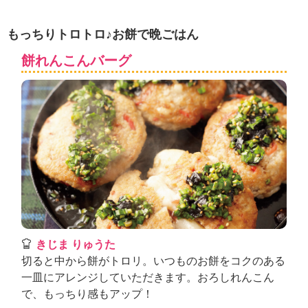
ュ
ケ
ー
もっちりトロトロ♪お餅で晩ごはん
シ
餅れんこんバーグ
ョ
ナ
ル
「
み
ん
な
の
き
ょ
う
の
料
きじま りゅうた
理
切ると中から餅がトロリ。いつものお餅をコクのある
」
一皿にアレンジしていただきます。おろしれんこん
で、もっちり感もアップ！