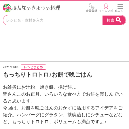
お
検索
い
し
い
レ
シ
ピ
を
見
2021/01/03
レシピまとめ
つ
もっちりトロトロ♪お餅で晩ごはん
け
よ
お雑煮にお汁粉、焼き餅、揚げ餅…
う
。
皆さんこのお正月、いろいろな食べ方でお餅を楽しんでい
N
ると思います。
H
今回は、お餅を晩ごはんのおかずに活用するアイデアをご
K
紹介。ハンバーグにグラタン、茶碗蒸しにシチューなどな
エ
ど、もっちりトロトロ、ボリュームも満点ですよ♪
デ