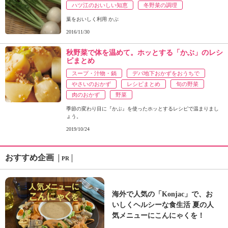
ハツ江のおいしい知恵
冬野菜の調理
葉をおいしく利用 かぶ
2016/11/30
秋野菜で体を温めて。ホッとする「かぶ」のレシ
ピまとめ
スープ・汁物・鍋
デパ地下おかずをおうちで
やさいのおかず
レシピまとめ
旬の野菜
肉のおかず
野菜
季節の変わり目に『かぶ』を使ったホッとするレシピで温まりまし
ょう。
2019/10/24
おすすめ企画
PR
海外で人気の「Konjac」で、お
いしくヘルシーな食生活 夏の人
気メニューにこんにゃくを！