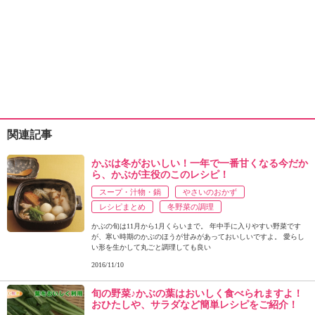
関連記事
かぶは冬がおいしい！一年で一番甘くなる今だか
ら、かぶが主役のこのレシピ！
スープ・汁物・鍋
やさいのおかず
レシピまとめ
冬野菜の調理
かぶの旬は11月から1月くらいまで。 年中手に入りやすい野菜です
が、寒い時期のかぶのほうが甘みがあっておいしいですよ。 愛らし
い形を生かして丸ごと調理しても良い
2016/11/10
旬の野菜♪かぶの葉はおいしく食べられますよ！
おひたしや、サラダなど簡単レシピをご紹介！