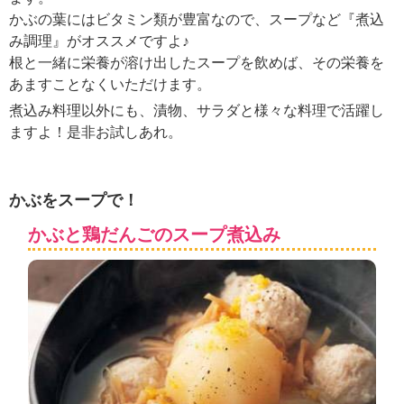
ュ
かぶの葉にはビタミン類が豊富なので、スープなど『煮込
ケ
み調理』がオススメですよ♪
ー
シ
根と一緒に栄養が溶け出したスープを飲めば、その栄養を
ョ
あますことなくいただけます。
ナ
煮込み料理以外にも、漬物、サラダと様々な料理で活躍し
ル
ますよ！是非お試しあれ。
「
み
ん
な
かぶをスープで！
の
き
かぶと鶏だんごのスープ煮込み
ょ
う
の
料
理
」