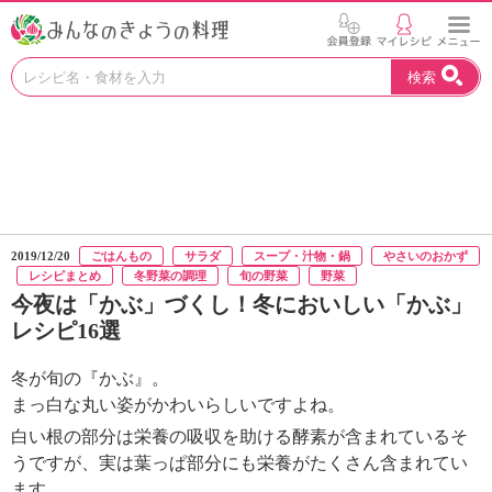
お
検索
い
し
い
レ
シ
ピ
を
見
2019/12/20
ごはんもの
サラダ
スープ・汁物・鍋
やさいのおかず
つ
レシピまとめ
冬野菜の調理
旬の野菜
野菜
け
今夜は「かぶ」づくし！冬においしい「かぶ」
よ
レシピ16選
う
。
冬が旬の『かぶ』。
N
H
まっ白な丸い姿がかわいらしいですよね。
K
白い根の部分は栄養の吸収を助ける酵素が含まれているそ
エ
うですが、実は葉っぱ部分にも栄養がたくさん含まれてい
デ
ます。