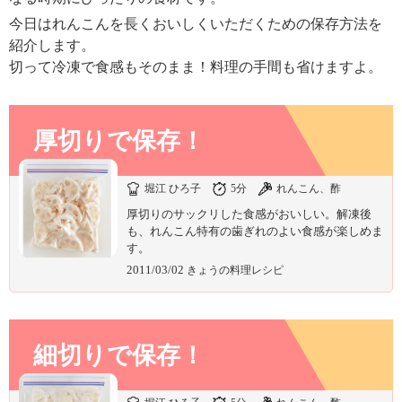
ュ
ケ
今日はれんこんを長くおいしくいただくための保存方法を
ー
紹介します。
シ
切って冷凍で食感もそのまま！料理の手間も省けますよ。
ョ
ナ
ル
「
厚切りで保存！
み
冷凍厚切りれんこん
ん
堀江 ひろ子
5分
れんこん、酢
な
の
厚切りのサックリした食感がおいしい。解凍後
き
も、れんこん特有の歯ぎれのよい食感が楽しめま
ょ
す。
う
2011/03/02
きょうの料理レシピ
の
料
理
」
細切りで保存！
冷凍薄切りれんこん