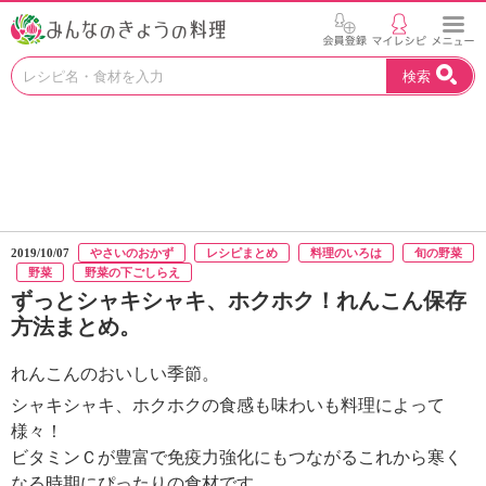
お
検索
い
し
い
レ
シ
ピ
を
見
2019/10/07
やさいのおかず
レシピまとめ
料理のいろは
旬の野菜
つ
野菜
野菜の下ごしらえ
け
ずっとシャキシャキ、ホクホク！れんこん保存
よ
方法まとめ。
う
。
れんこんのおいしい季節。
N
H
シャキシャキ、ホクホクの食感も味わいも料理によって
K
様々！
エ
ビタミンＣが豊富で免疫力強化にもつながるこれから寒く
デ
なる時期にぴったりの食材です。