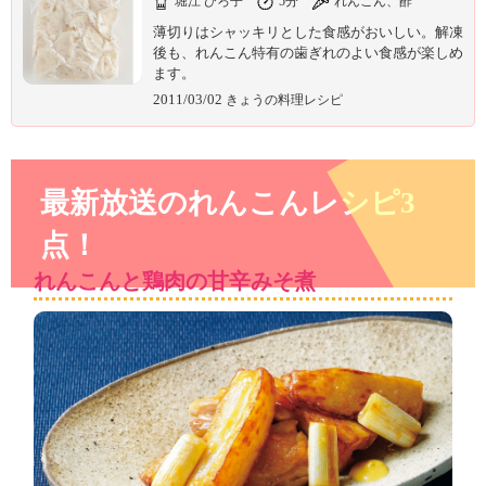
堀江 ひろ子
5分
れんこん、酢
薄切りはシャッキリとした食感がおいしい。解凍
後も、れんこん特有の歯ぎれのよい食感が楽しめ
ます。
2011/03/02
きょうの料理レシピ
最新放送のれんこんレシピ3
点！
れんこんと鶏肉の甘辛みそ煮