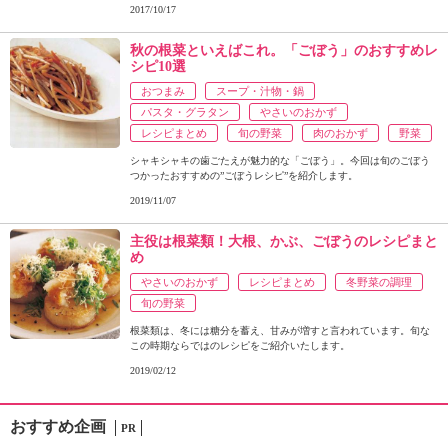
2017/10/17
秋の根菜といえばこれ。「ごぼう」のおすすめレ
シピ10選
おつまみ
スープ・汁物・鍋
パスタ・グラタン
やさいのおかず
レシピまとめ
旬の野菜
肉のおかず
野菜
シャキシャキの歯ごたえが魅力的な「ごぼう」。今回は旬のごぼう
つかったおすすめの”ごぼうレシピ”を紹介します。
2019/11/07
主役は根菜類！大根、かぶ、ごぼうのレシピまと
め
やさいのおかず
レシピまとめ
冬野菜の調理
旬の野菜
根菜類は、冬には糖分を蓄え、甘みが増すと言われています。旬な
この時期ならではのレシピをご紹介いたします。
2019/02/12
おすすめ企画
PR