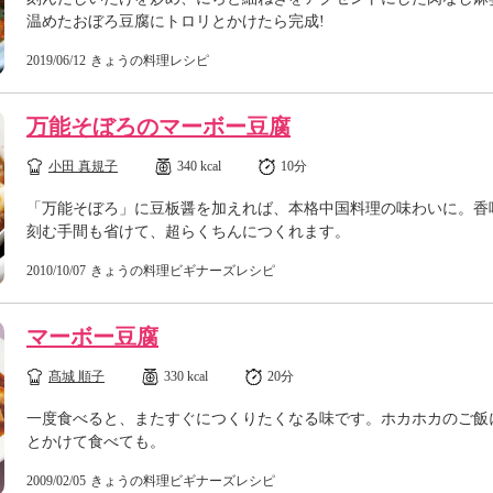
温めたおぼろ豆腐にトロリとかけたら完成!
2019/06/12
きょうの料理レシピ
万能そぼろのマーボー豆腐
小田 真規子
340 kcal
10分
「万能そぼろ」に豆板醤を加えれば、本格中国料理の味わいに。香
刻む手間も省けて、超らくちんにつくれます。
2010/10/07
きょうの料理ビギナーズレシピ
マーボー豆腐
髙城 順子
330 kcal
20分
一度食べると、またすぐにつくりたくなる味です。ホカホカのご飯
とかけて食べても。
2009/02/05
きょうの料理ビギナーズレシピ