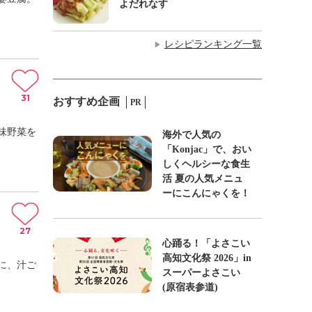
よだれなす
レシピランキング一覧
▶
31
おすすめ企画
PR
味野菜を
海外で人気の
「Konjac」で、おい
しくヘルシーな食生
活 夏の人気メニュ
ーにこんにゃくを！
27
心踊る！「よさこい
高知文化祭 2026」in
に、汁ご
スーパーよさこい
(原宿表参道)