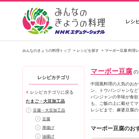
レシ
お
い
みんなのきょうの料理トップ
レシピを探す
マーボー豆腐 料理
し
い
レ
マーボー豆腐
シ
の
ピ
レシピカテゴリ
を
中国風料理の人気のおか
見
ン、トウバンジャンなど
レシピカテゴリに戻る
つ
バンジャンの辛味が食欲
たまご・大豆加工品
け
も、ご飯の上に載せてマ
よ
レシピまで、麻婆豆腐の
豆腐・大豆加工品
う
豆腐
。
厚揚げ
マーボー豆腐のお
N
H
油揚げ