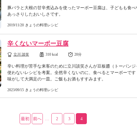
豚バラと大根の甘辛煮込みを使ったマーボー豆腐は、子どもも食べ
あっさりしたおいしさです。
2019/11/20
きょうの料理レシピ
辛くないマーボー豆腐
立川 談笑
310 kcal
20分
辛い料理が苦手な来客のために立川談笑さんが豆板醬（トーバンジ
使わないレシピを考案。全然辛くないのに、食べるとマーボーです
味がして大満足の一皿。ご飯もお酒もすすみます。
2023/09/15
きょうの料理レシピ
最初
前へ
…
2
3
4