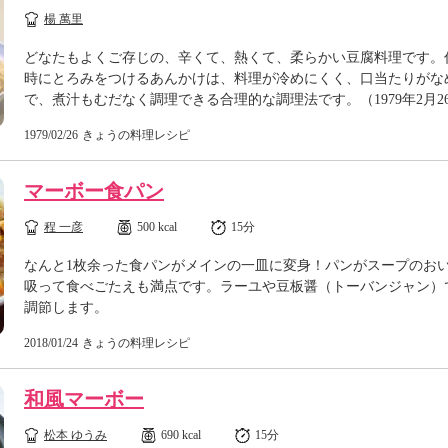
楊 萬里
どなたもよくご存じの、辛くて、熱くて、柔らかい豆腐料理です。
時にとろみをつけるあんかけは、料理が冷めにくく、口当たりがな
で、煮汁もむだなく調理できる合理的な調理法です。（1979年2月2
1979/02/26
きょうの料理レシピ
マーボー食パン
程 一彦
500 kcal
15分
なんと1枚余った食パンがメインの一皿に変身！パンがスープのお
吸って食べごたえも満点です。ラーユや豆板醤（トーバンジャン）
調節します。
2018/01/24
きょうの料理レシピ
和風マーボー
松本 ゆうみ
690 kcal
15分