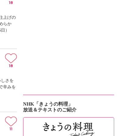
18
仕上げの
めらか
6日）
18
いしさを
で辛みを
NHK「きょうの料理」
放送＆テキストのご紹介
11