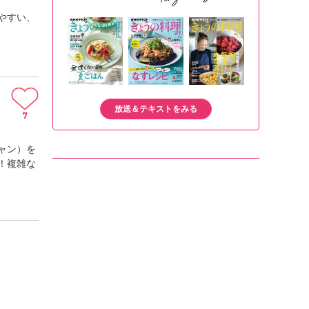
やすい、
放送＆テキストをみる
7
ャン）を
！複雑な