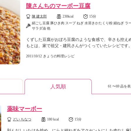
陳さんちのマーボー豆腐
陳 建太郎
230kcal
15分
絹ごし豆腐 豚ひき肉 スープ ねぎ 水溶きかたくり粉 細ねぎ ラ
サラダ油 他
くずした豆腐がおぼろ豆腐のような食感で、辛さも控え
もとは、家で祖父・建民さんがつくっていたレシピです
2011/10/12
きょうの料理レシピ
人気順
61 〜69 品を表
薬味マーボー
どい ちなつ
180 kcal
15分
刻んだしいたけを炒め、にらと細ねぎをアクセントにした肉なし麻