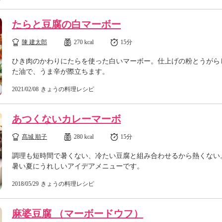
たらと豆腐の白マーボー
陳 建太郎
270 kcal
15分
ひき肉のかわりにたらを使った白いマーボー。仕上げの粉とうがら
た油で、うま辛が際立ちます。
2021/02/08
きょうの料理レシピ
あつくないカレーマーボ
髙城 順子
280 kcal
15分
調理も短時間で暑くない、冷たい豆腐と組み合わせるから熱くない
暑い夏にうれしいアイデアメニューです。
2018/05/29
きょうの料理レシピ
麻婆豆腐 （マーボードウフ）