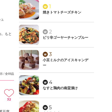
1
焼きトマトチーズチキン
ーユ
2
め。もと
ピリ辛ゴーヤーチャンプルー
。
3
小豆ミルクのアイスキャンデ
ー
示 / 全69品
4
なすと鶏肉の南蛮漬け
32
5
婆豆腐。