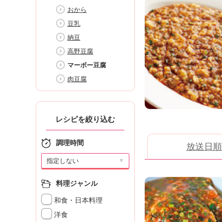
K
おから
エ
豆乳
デ
ュ
納豆
ケ
高野豆腐
ー
マーボー豆腐
シ
ョ
肉豆腐
ナ
ル
「
レシピを絞り込む
み
ん
な
調理時間
放送日順
の
▼
き
ょ
う
料理ジャンル
の
和食・日本料理
料
理
洋食