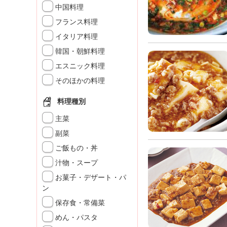
」
中国料理
フランス料理
イタリア料理
韓国・朝鮮料理
エスニック料理
そのほかの料理
料理種別
主菜
副菜
ご飯もの・丼
汁物・スープ
お菓子・デザート・パ
ン
保存食・常備菜
めん・パスタ