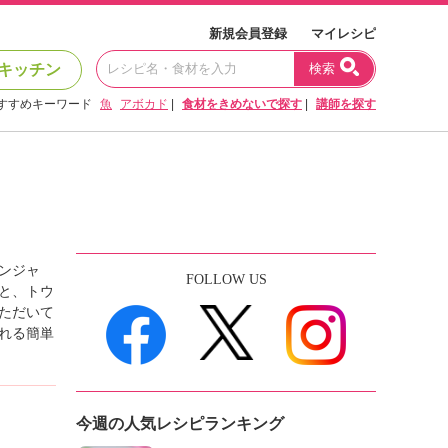
新規会員登録
マイレシピ
キッチン
検索
すすめキーワード
魚
アボカド
|
食材をきめないで探す
|
講師を探す
ンジャ
FOLLOW US
と、トウ
ただいて
れる簡単
今週の人気レシピランキング