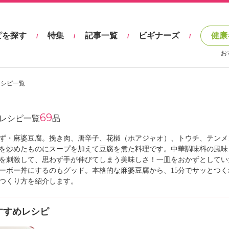
ピを探す
特集
記事一覧
ビギナーズ
健康
/
/
/
/
お
レシピ一覧
69
レシピ一覧
品
ず・麻婆豆腐。挽き肉、唐辛子、花椒（ホアジャオ）、トウチ、テンメ
を炒めたものにスープを加えて豆腐を煮た料理です。中華調味料の風味
を刺激して、思わず手が伸びてしまう美味しさ！一皿をおかずとしてい
ーボー丼にするのもグッド。本格的な麻婆豆腐から、15分でサッとつく
つくり方を紹介します。
すすめレシピ