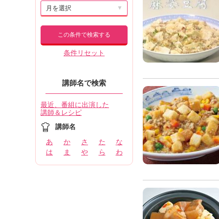
▼
この条件で検索する
条件リセット
講師名で検索
最近、番組に出演した
講師＆レシピ
講師名
あ
か
さ
た
な
は
ま
や
ら
わ