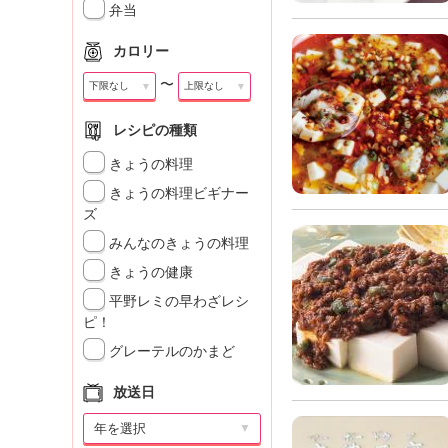
弁当
カロリー
〜
▼
▼
レシピの種類
きょうの料理
きょうの料理ビギナー
ズ
みんなのきょうの料理
きょうの健康
平野レミの早わざレシ
ピ！
グレーテルのかまど
放送日
▼