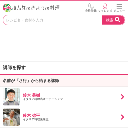
お
検索
い
し
い
レ
シ
ピ
を
見
講師を探す
つ
け
名前が「さ行」から始まる講師
よ
う
。
鈴木 美樹
N
イタリア料理店オーナーシェフ
H
K
鈴木 弥平
エ
イタリア料理店店主
デ