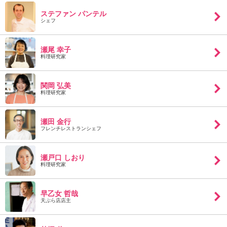
ュ
ケ
ステファン パンテル
シェフ
ー
シ
ョ
瀬尾 幸子
ナ
料理研究家
ル
「
関岡 弘美
み
料理研究家
ん
な
の
瀬田 金行
き
フレンチレストランシェフ
ょ
う
瀬戸口 しおり
の
料理研究家
料
理
」
早乙女 哲哉
天ぷら店店主