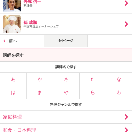
外塚 信一
料理長
孫 成順
中国料理店オーナーシェフ
前へ
4/4ページ
講師を探す
講師名で探す
あ
か
さ
た
な
は
ま
や
ら
わ
料理ジャンルで探す
家庭料理
和食・日本料理