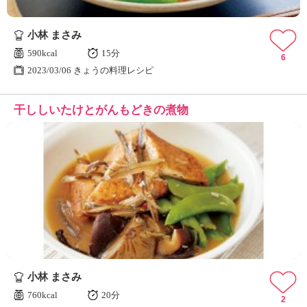
小林 まさみ
590kcal
15分
6
2023/03/06 きょうの料理レシピ
干ししいたけとがんもどきの煮物
小林 まさみ
760kcal
20分
2