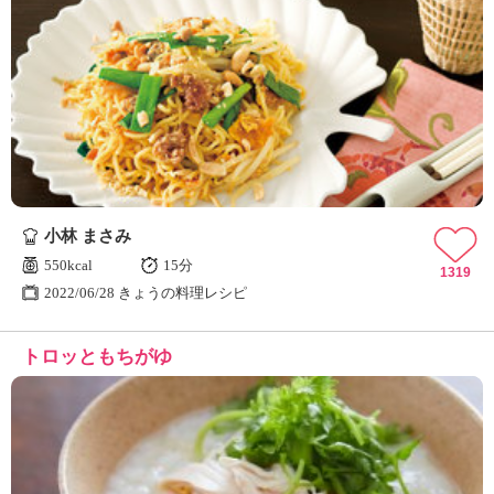
小林 まさみ
550kcal
15分
1319
2022/06/28 きょうの料理レシピ
トロッともちがゆ