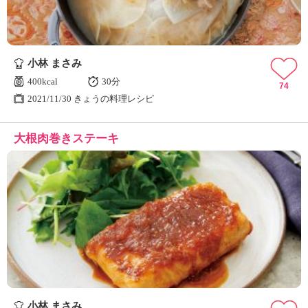
小林 まさみ
400kcal
30分
74
2021/11/30 きょうの料理レシピ
大根肉巻きステーキ
小林 まさみ