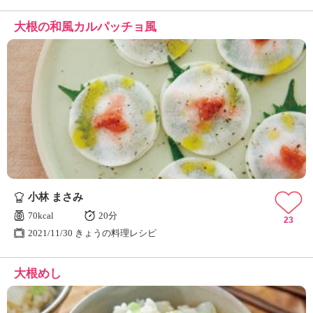
大根の和風カルパッチョ風
小林 まさみ
70kcal
20分
23
2021/11/30 きょうの料理レシピ
大根めし