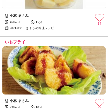
小林 まさみ
460kcal
15分
34
2021/03/01 きょうの料理レシピ
いもフライ
小林 まさみ
230kcal
10分