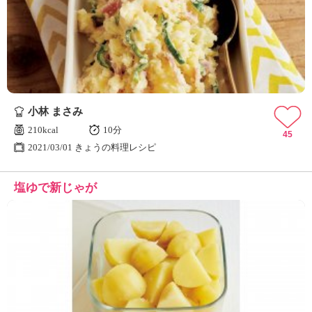
小林 まさみ
210kcal
10分
45
2021/03/01 きょうの料理レシピ
塩ゆで新じゃが