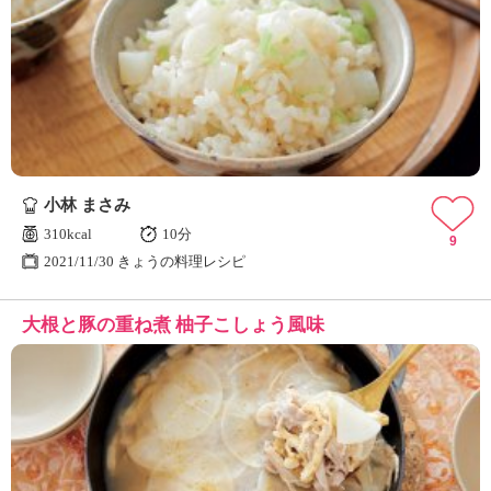
小林 まさみ
310kcal
10分
9
2021/11/30 きょうの料理レシピ
大根と豚の重ね煮 柚子こしょう風味