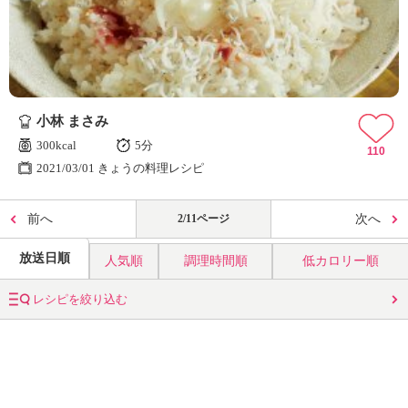
小林 まさみ
300kcal
5分
110
2021/03/01 きょうの料理レシピ
前へ
2/11ページ
次へ
放送日順
人気順
調理時間順
低カロリー順
レシピを絞り込む