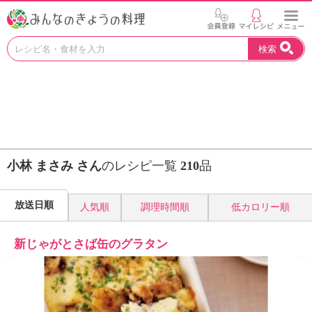
お
検索
い
し
い
レ
シ
ピ
を
見
小林 まさみ さん
のレシピ一覧
210
品
つ
け
よ
放送日順
人気順
調理時間順
低カロリー順
う
。
N
新じゃがとさば缶のグラタン
H
K
エ
デ