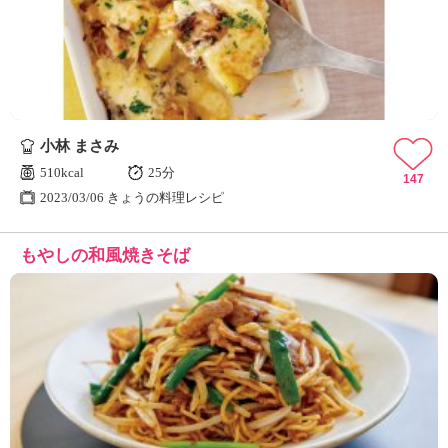
ュ
ケ
ー
シ
ョ
ナ
ル
小林 まさみ
「
み
510kcal
25分
147
ん
2023/03/06 きょうの料理レシピ
な
の
もやしの和風焼きそば
き
ょ
う
の
料
理
」