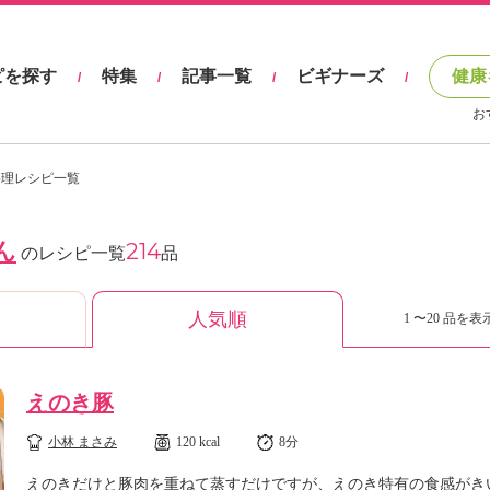
ピを探す
特集
記事一覧
ビギナーズ
健康
/
/
/
/
お
料理レシピ一覧
ん
214
のレシピ一覧
品
人気順
1 〜20 品を表示
えのき豚
小林 まさみ
120 kcal
8分
えのきだけと豚肉を重ねて蒸すだけですが、えのき特有の食感がき