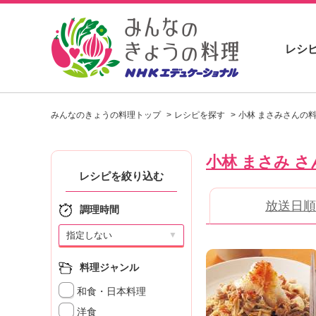
レシ
お
い
みんなのきょうの料理トップ
レシピを探す
小林 まさみさんの
し
い
レ
小林 まさみ さ
シ
ピ
レシピを絞り込む
を
放送日順
見
調理時間
つ
け
▼
よ
う
料理ジャンル
。
和食・日本料理
N
H
洋食