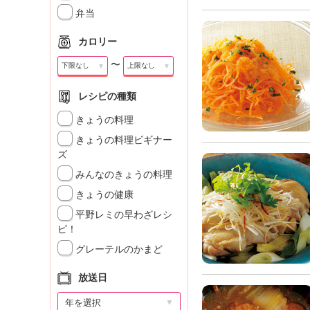
」
弁当
カロリー
〜
▼
▼
レシピの種類
きょうの料理
きょうの料理ビギナー
ズ
みんなのきょうの料理
きょうの健康
平野レミの早わざレシ
ピ！
グレーテルのかまど
放送日
▼