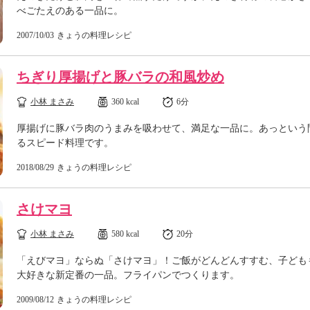
べごたえのある一品に。
2007/10/03
きょうの料理レシピ
ちぎり厚揚げと豚バラの和風炒め
小林 まさみ
360 kcal
6分
厚揚げに豚バラ肉のうまみを吸わせて、満足な一品に。あっという
るスピード料理です。
2018/08/29
きょうの料理レシピ
さけマヨ
小林 まさみ
580 kcal
20分
「えびマヨ」ならぬ「さけマヨ」！ご飯がどんどんすすむ、子ども
大好きな新定番の一品。フライパンでつくります。
2009/08/12
きょうの料理レシピ