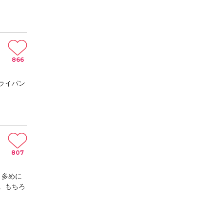
866
ライパン
807
。多めに
。もちろ