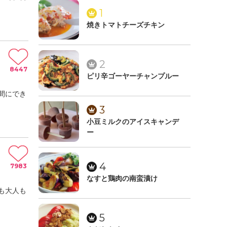
1
焼きトマトチーズチキン
2
8447
ピリ辛ゴーヤーチャンプルー
間にでき
3
小豆ミルクのアイスキャンデ
ー
4
7983
なすと鶏肉の南蛮漬け
も大人も
5