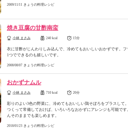
2009/11/11
きょうの料理レシピ
焼き豆腐の甘酢南蛮
小林 まさみ
240 kcal
15分
衣に甘酢がじんわりしみ込んで、冷めてもおいしいおかずです。フ
1つでできるのも嬉しいです。
2008/08/07
きょうの料理レシピ
おかずナムル
小林 まさみ
710 kcal
20分
彩りのよい3色の野菜に、冷めてもおいしい鶏そぼろをプラスして
つくって常備しておけば、いろいろなおかずにアレンジも可能です
んそのままでも楽しめます。
2018/01/23
きょうの料理レシピ