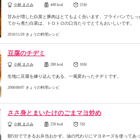
小林 まさみ
440 kcal
25分
甘みが増した白菜と豚肉はとてもよく合います。フライパンでしっ
てから煮た白菜は、トロトロの口当たりでとてもおいしいです。
2016/11/29
きょうの料理レシピ
豆腐のチヂミ
小林 まさみ
280 kcal
10分
生地に豆腐を練り込んである、一風変わったチヂミです。
2008/08/07
きょうの料理レシピ
ささ身とまいたけのごまマヨ炒め
小林 まさみ
250 kcal
5分
朝5分でできるお弁当おかず。油の代わりにマヨネーズを使ってあ