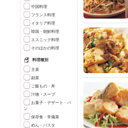
K
中国料理
エ
フランス料理
デ
ュ
イタリア料理
ケ
韓国・朝鮮料理
ー
シ
エスニック料理
ョ
そのほかの料理
ナ
ル
料理種別
「
み
主菜
ん
副菜
な
ご飯もの・丼
の
き
汁物・スープ
ょ
お菓子・デザート・パ
う
ン
の
保存食・常備菜
料
理
めん・パスタ