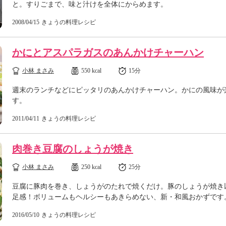
と。すりごまで、味と汁けを全体にからめます。
2008/04/15
きょうの料理レシピ
かにとアスパラガスのあんかけチャーハン
小林 まさみ
550 kcal
15分
週末のランチなどにピッタリのあんかけチャーハン。かにの風味が
す。
2011/04/11
きょうの料理レシピ
肉巻き豆腐のしょうが焼き
小林 まさみ
250 kcal
25分
豆腐に豚肉を巻き、しょうがのたれで焼くだけ。豚のしょうが焼き
足感！ボリュームもヘルシーもあきらめない、新・和風おかずです
2016/05/10
きょうの料理レシピ