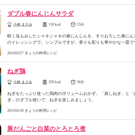
ダブル春にんじんサラダ
小林 まさみ
110 kcal
15分
軽く塩もみしたシャキシャキの春にんじんを、すりおろした春にん
のドレッシングで。シンプルですが、香りも彩りも華やかな一皿で
2014/03/27
きょうの料理レシピ
ねぎ鶏
小林 まさみ
350 kcal
30分
ねぎをたっぷり使った鶏肉のボリュームおかず。「蒸しねぎ」と「
ぎ」のダブル使いで、ねぎを楽しみましょう。
2015/01/29
きょうの料理レシピ
豚だんごと白菜のとろとろ煮