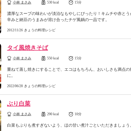
小林 まさみ
530 kcal
15分
濃厚なスープの味わいが淡泊なもやしにぴったり！キムチや赤とう
辛みと納豆のうまみが溶け合ったチゲ風鍋の一品です。
2012/11/26
きょうの料理レシピ
タイ風焼きそば
小林 まさみ
550 kcal
15分
重ねて蒸し焼きにすることで、エコはもちろん、おいしさも満点の
に。
2022/06/28
きょうの料理レシピ
ぶり白菜
小林 まさみ
290 kcal
10分
白菜もぶりも煮すぎないよう、ほの甘い煮汁ごといただきましょう