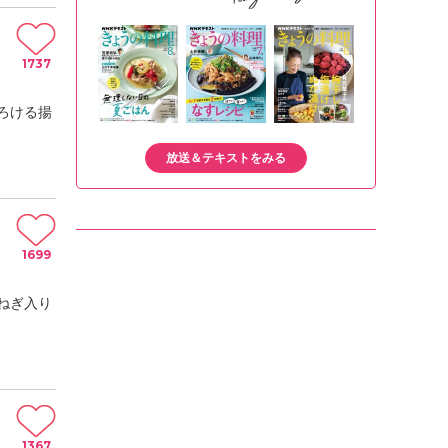
1737
ろける揚
放送＆テキストをみる
1699
ねぎ入り
1367