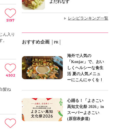
よだれなす
レシピランキング一覧
▶
5197
じん入り
す。
おすすめ企画
PR
海外で人気の
「Konjac」で、おい
しくヘルシーな食生
活 夏の人気メニュ
4502
ーにこんにゃくを！
白髪ね
心踊る！「よさこい
高知文化祭 2026」in
スーパーよさこい
(原宿表参道)