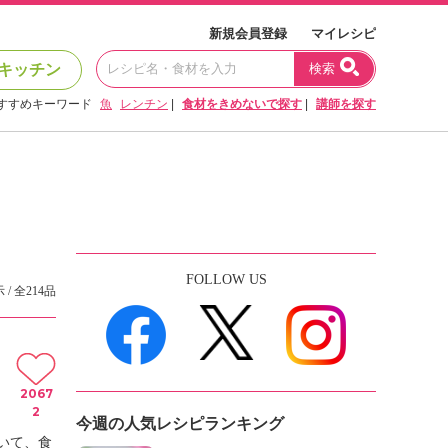
新規会員登録
マイレシピ
キッチン
検索
すすめキーワード
魚
レンチン
|
食材をきめないで探す
|
講師を探す
FOLLOW US
 / 全214品
2067
2
今週の人気レシピランキング
いて、食