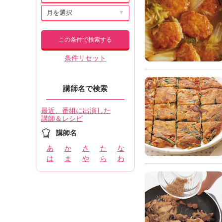
▼
この条件で検索する
条件リセット
講師名で検索
最近、番組に出演した
講師＆レシピ
講師名
あ
か
さ
た
な
は
ま
や
ら
わ