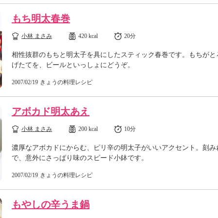
もち明太春巻
小林 まさみ
420 kcal
20分
相性抜群のもちと明太子を具にしたスティック春巻です。もちがと
げたてを、ビールといっしょにどうぞ。
2007/02/19
きょうの料理レシピ
アボカド明太あえ
小林 まさみ
200 kcal
10分
濃厚なアボカドにからむ、ピリ辛の明太子がいいアクセント。刻み
で、意外にさっぱり味のスピード小鉢です。
2007/02/19
きょうの料理レシピ
もやしの辛うま鍋