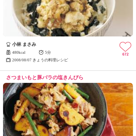
ュ
ケ
ー
シ
ョ
ナ
ル
小林 まさみ
「
み
480kcal
5分
672
ん
2008/08/07 きょうの料理レシピ
な
の
さつまいもと豚バラの塩きんぴら
き
ょ
う
の
料
理
」