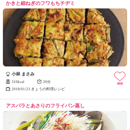
かきと細ねぎのフワもちチヂミ
小林 まさみ
310kcal
20分
466
2018/01/23 きょうの料理レシピ
アスパラとあさりのフライパン蒸し