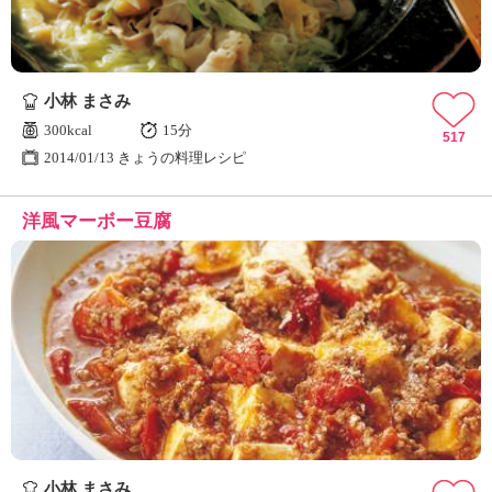
小林 まさみ
300kcal
15分
517
2014/01/13 きょうの料理レシピ
洋風マーボー豆腐
小林 まさみ