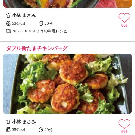
小林 まさみ
530kcal
20分
656
2018/10/10 きょうの料理レシピ
ダブル新たまチキンバーグ
小林 まさみ
350kcal
20分
653