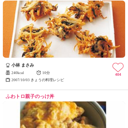
小林 まさみ
240kcal
10分
404
2007/10/03 きょうの料理レシピ
ふわトロ親子のっけ丼