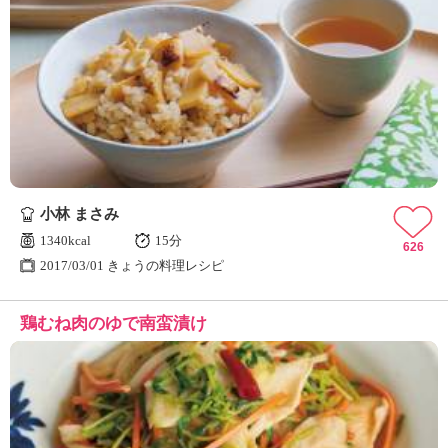
小林 まさみ
1340kcal
15分
626
2017/03/01 きょうの料理レシピ
鶏むね肉のゆで南蛮漬け