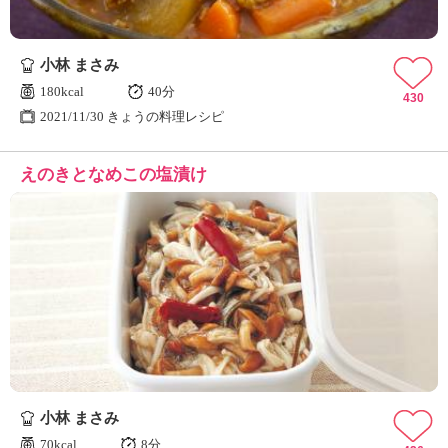
小林 まさみ
180kcal
40分
430
2021/11/30 きょうの料理レシピ
えのきとなめこの塩漬け
小林 まさみ
70kcal
8分