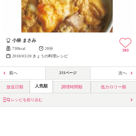
小林 まさみ
730kcal
20分
393
2018/03/20 きょうの料理レシピ
前へ
2/11ページ
次へ
人気順
放送日順
調理時間順
低カロリー順
レシピを絞り込む