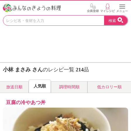
お
検索
い
し
い
レ
シ
ピ
を
見
小林 まさみ さん
のレシピ一覧
214
品
つ
け
よ
人気順
放送日順
調理時間順
低カロリー順
う
。
N
豆腐の冷やあつ丼
H
K
エ
デ