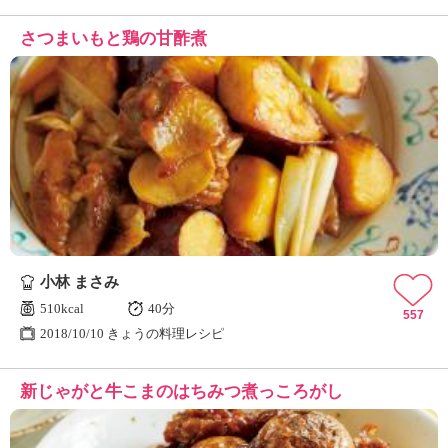
さつまいもと鶏の甘酢煮
小林 まさみ
510kcal
40分
557
2018/10/10 きょうの料理レシピ
新じゃがと牛こまのはちみつ煮っころがし