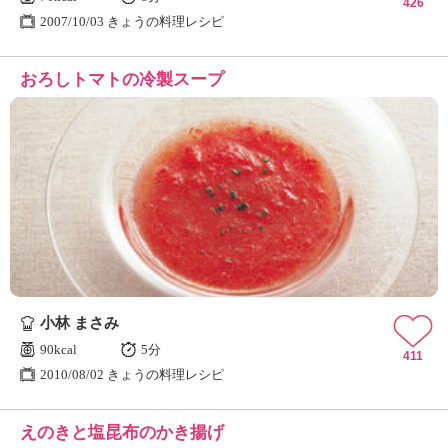
426
2007/10/03 きょうの料理レシピ
おろしトマトの冷製スープ
小林 まさみ
90kcal
5分
411
2010/08/02 きょうの料理レシピ
えのきと塩昆布のかき揚げ