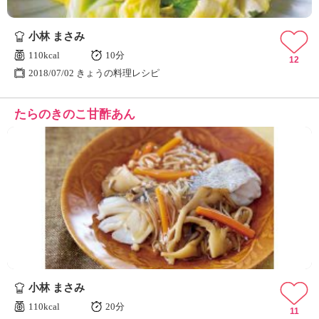
小林 まさみ
110kcal
10分
12
2018/07/02 きょうの料理レシピ
たらのきのこ甘酢あん
小林 まさみ
110kcal
20分
11