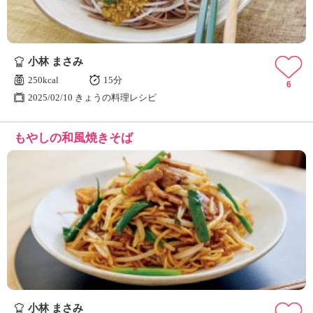
小林 まさみ
250kcal
15分
6
2025/02/10 きょうの料理レシピ
もやしの和風焼きそば
小林 まさみ