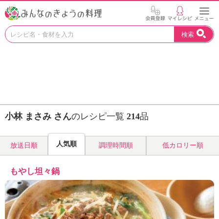
お
検索
い
し
い
レ
シ
ピ
を
見
小林 まさみ さん
のレシピ一覧
214
品
つ
け
よ
人気順
放送日順
調理時間順
低カロリー順
う
。
N
もやし坦々鍋
H
K
エ
デ