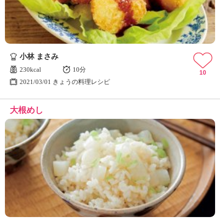
小林 まさみ
230kcal
10分
10
2021/03/01 きょうの料理レシピ
大根めし