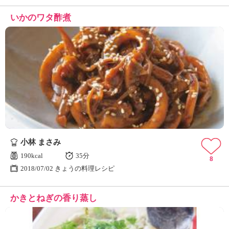
いかのワタ酢煮
小林 まさみ
190kcal
35分
8
2018/07/02 きょうの料理レシピ
かきとねぎの香り蒸し