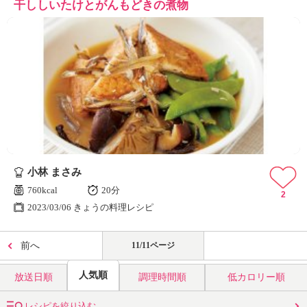
干ししいたけとがんもどきの煮物
小林 まさみ
760kcal
20分
2
2023/03/06 きょうの料理レシピ
前へ
11/11ページ
人気順
放送日順
調理時間順
低カロリー順
レシピを絞り込む