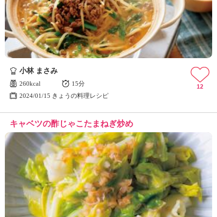
ュ
ケ
ー
シ
ョ
ナ
ル
小林 まさみ
「
み
260kcal
15分
12
ん
2024/01/15 きょうの料理レシピ
な
の
キャベツの酢じゃこたまねぎ炒め
き
ょ
う
の
料
理
」