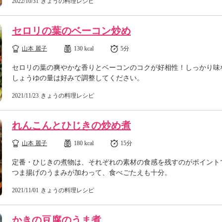
2022/10/31
きょうの料理レシピ
セロリの葉のベーコン炒め
山本 麗子
130 kcal
5分
セロリの葉の爽やかな香りとベーコンのコクが好相性！しっかり味
しょうゆの量は好みで調整してください。
2021/11/23
きょうの料理レシピ
れんこんとひじきの炒め煮
山本 麗子
180 kcal
15分
定番・ひじきの煮物は、それぞれの素材の食感を残すのがポイント
つま揚げのうまみが加わって、食べごたえも十分。
2021/11/01
きょうの料理レシピ
かきの豆腐のうま煮