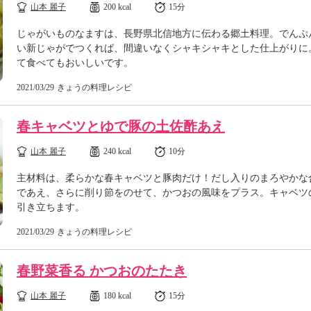
山本 麗子
200 kcal
15分
じゃがいものなますは、長野県北信地方に伝わる郷土料理。でんぷ
い新じゃがでつくれば、間違いなくシャキシャキとした仕上がりに
て食べてもおいしいです。
2021/03/29
きょうの料理レシピ
春キャベツとゆで豚の土佐酢あえ
山本 麗子
240 kcal
10分
主材料は、柔らかな春キャベツと豚肉だけ！だし入りのまろやかな
であえ、さらに削り節をのせて、かつおの風味をプラス。キャベツ
引き立ちます。
2021/03/29
きょうの料理レシピ
春野菜香る かつおのたたき
山本 麗子
180 kcal
15分