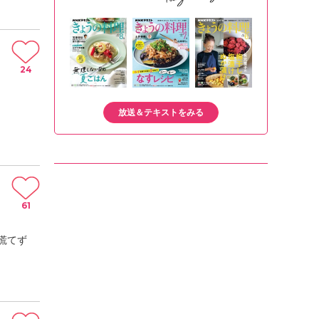
24
放送＆テキストをみる
61
慌てず