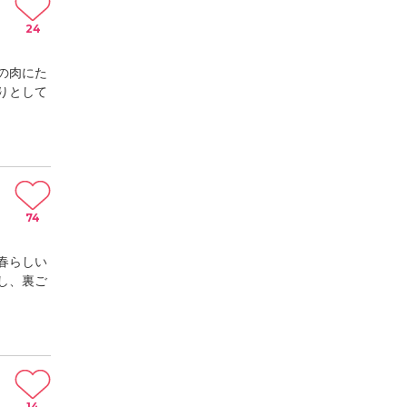
24
の肉にた
りとして
74
春らしい
し、裏ご
14