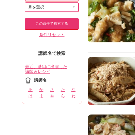
▼
この条件で検索する
条件リセット
講師名で検索
最近、番組に出演した
講師＆レシピ
講師名
あ
か
さ
た
な
は
ま
や
ら
わ