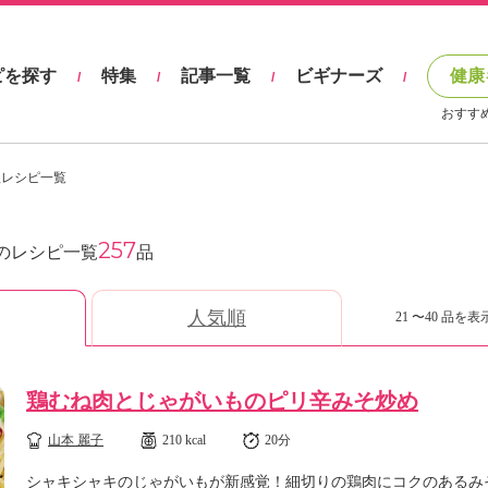
ピを探す
特集
記事一覧
ビギナーズ
健康
/
/
/
/
おすす
理レシピ一覧
257
のレシピ一覧
品
人気順
21 〜40 品を表示
鶏むね肉とじゃがいものピリ辛みそ炒め
山本 麗子
210 kcal
20分
シャキシャキのじゃがいもが新感覚！細切りの鶏肉にコクのあるみ