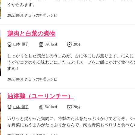
くからみます。
2022/10/31
きょうの料理レシピ
鶏肉と白菜の煮物
山本 麗子
390 kcal
20分
しっかりとした鶏だしのうまみが、舌に体にしみ渡ります。にんに
うがでコクのある味わいに。たっぷりスープをご飯にかけて食べる
すめ！
2022/10/31
きょうの料理レシピ
油淋鶏（ユーリンチー）
山本 麗子
540 kcal
20分
カリッと揚がった鶏肉に、特製のたれをたっぷりかけてどうぞ。シ
キ野菜にもうまみがたっぷりからんで、肉も野菜もペロリと食べら