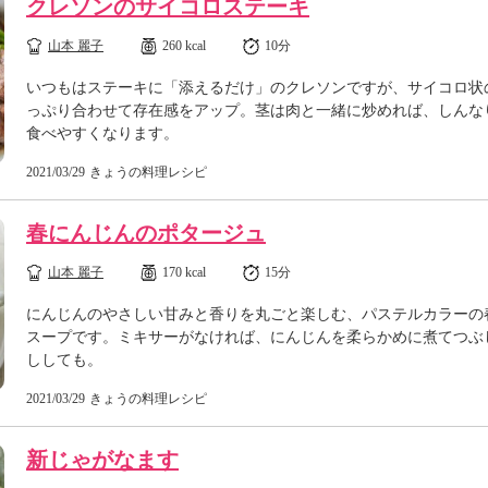
クレソンのサイコロステーキ
山本 麗子
260 kcal
10分
いつもはステーキに「添えるだけ」のクレソンですが、サイコロ状
っぷり合わせて存在感をアップ。茎は肉と一緒に炒めれば、しんな
食べやすくなります。
2021/03/29
きょうの料理レシピ
春にんじんのポタージュ
山本 麗子
170 kcal
15分
にんじんのやさしい甘みと香りを丸ごと楽しむ、パステルカラーの
スープです。ミキサーがなければ、にんじんを柔らかめに煮てつぶ
ししても。
2021/03/29
きょうの料理レシピ
新じゃがなます