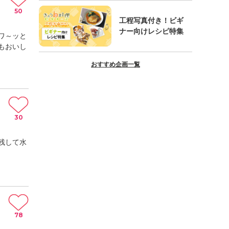
50
工程写真付き！ビギ
ナー向けレシピ特集
ワ～ッと
もおいし
おすすめ企画一覧
30
残して水
78