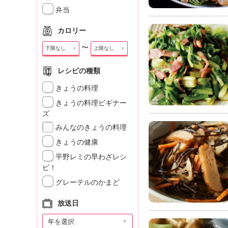
」
弁当
カロリー
〜
▼
▼
レシピの種類
きょうの料理
きょうの料理ビギナー
ズ
みんなのきょうの料理
きょうの健康
平野レミの早わざレシ
ピ！
グレーテルのかまど
放送日
▼