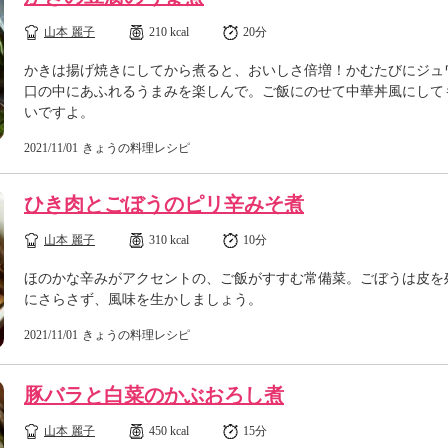
山本 麗子
210 kcal
20分
かきは揚げ焼きにしてから煮ると、おいしさ倍増！かむたびにジュ
口の中にあふれるうまみを楽しんで。ご飯にのせて中華丼風にして
いですよ。
2021/11/01
きょうの料理レシピ
ひき肉とごぼうのピリ辛みそ煮
山本 麗子
310 kcal
10分
ほのかな辛みがアクセントの、ご飯がすすむ常備菜。ごぼうは皮を
にさらさず、風味を生かしましょう。
2021/11/01
きょうの料理レシピ
豚バラと白菜のかぶおろし煮
山本 麗子
450 kcal
15分