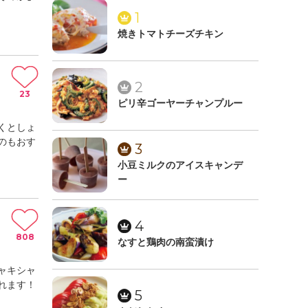
1
焼きトマトチーズチキン
2
23
ピリ辛ゴーヤーチャンプルー
くとしょ
のもおす
3
小豆ミルクのアイスキャンデ
ー
4
808
なすと鶏肉の南蛮漬け
ャキシャ
れます！
5