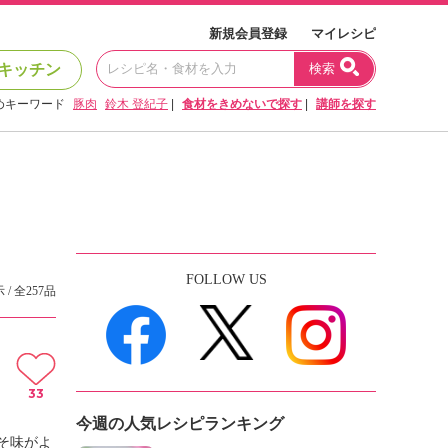
新規会員登録
マイレシピ
キッチン
検索
めキーワード
豚肉
鈴木 登紀子
|
食材をきめないで探す
|
講師を探す
FOLLOW US
 / 全257品
33
今週の人気レシピランキング
そ味がよ