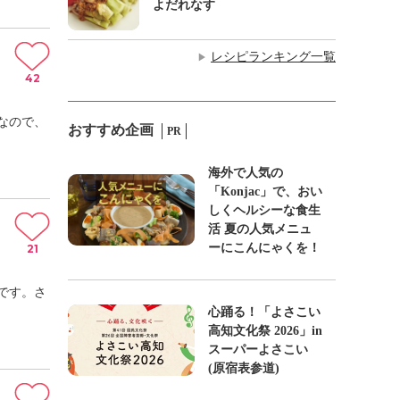
よだれなす
レシピランキング一覧
▶
42
なので、
おすすめ企画
PR
海外で人気の
「Konjac」で、おい
しくヘルシーな食生
活 夏の人気メニュ
ーにこんにゃくを！
21
です。さ
心踊る！「よさこい
高知文化祭 2026」in
スーパーよさこい
(原宿表参道)