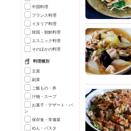
K
中国料理
エ
フランス料理
デ
ュ
イタリア料理
ケ
韓国・朝鮮料理
ー
シ
エスニック料理
ョ
そのほかの料理
ナ
ル
料理種別
「
み
主菜
ん
副菜
な
ご飯もの・丼
の
き
汁物・スープ
ょ
お菓子・デザート・パ
う
ン
の
保存食・常備菜
料
理
めん・パスタ