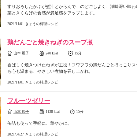
すりおろしたかぶが煮汁とからんで、のどごしよく、滋味深い味わ
菜ときくらげの食感が満足感をアップします。
2021/11/01
きょうの料理レシピ
鶏だんごと焼きねぎのスープ煮
山本 麗子
240 kcal
15分
香ばしく焼きつけたねぎが主役！フワフワの鶏だんごとほっこりス
も心も温まる、やさしい煮物を召し上がれ。
2021/11/01
きょうの料理レシピ
フルーツゼリー
山本 麗子
1130 kcal
15分
缶詰も使って手軽に、華やかに。
2021/04/27
きょうの料理レシピ