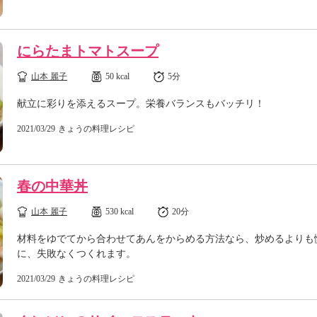
にらたまトマトスープ
山本 麗子
50 kcal
5分
献立に彩りを添えるスープ。栄養バランスもバッチリ！
2021/03/29
きょうの料理レシピ
春の中華丼
山本 麗子
530 kcal
20分
材料をゆでてから合わせてあんをからめる方法なら、炒めるよりも
に、失敗なくつくれます。
2021/03/29
きょうの料理レシピ