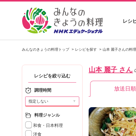
レシ
お
い
みんなのきょうの料理トップ
レシピを探す
山本 麗子さんの料
し
い
レ
山本 麗子 さん
シ
ピ
レシピを絞り込む
を
放送日順
見
調理時間
つ
け
▼
よ
う
料理ジャンル
。
和食・日本料理
N
H
洋食