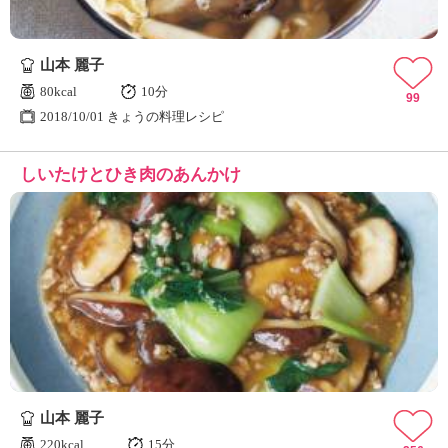
山本 麗子
80kcal
10分
99
2018/10/01 きょうの料理レシピ
しいたけとひき肉のあんかけ
山本 麗子
220kcal
15分