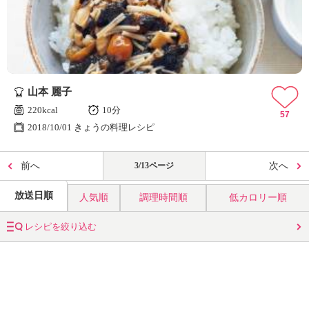
山本 麗子
220kcal
10分
57
2018/10/01 きょうの料理レシピ
前へ
3/13ページ
次へ
放送日順
人気順
調理時間順
低カロリー順
レシピを絞り込む