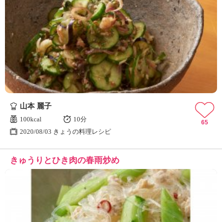
山本 麗子
100kcal
10分
65
2020/08/03 きょうの料理レシピ
きゅうりとひき肉の春雨炒め