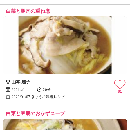
白菜と豚肉の重ね煮
山本 麗子
220kcal
20分
81
2020/01/07 きょうの料理レシピ
白菜と豆腐のおかずスープ