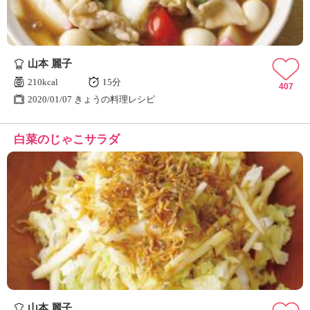
山本 麗子
210kcal
15分
407
2020/01/07 きょうの料理レシピ
白菜のじゃこサラダ
山本 麗子