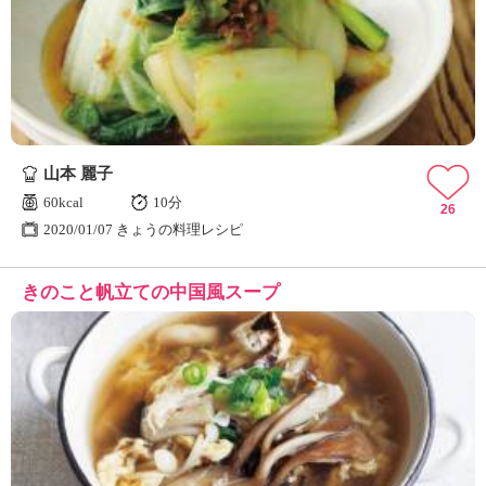
山本 麗子
60kcal
10分
26
2020/01/07 きょうの料理レシピ
きのこと帆立ての中国風スープ