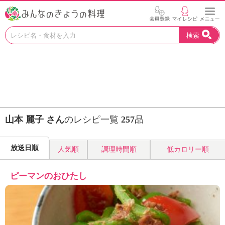
お
検索
い
し
い
レ
シ
ピ
を
見
山本 麗子 さん
のレシピ一覧
257
品
つ
け
よ
放送日順
人気順
調理時間順
低カロリー順
う
。
N
ピーマンのおひたし
H
K
エ
デ