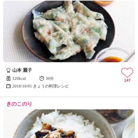
山本 麗子
320kcal
30分
147
2018/10/01 きょうの料理レシピ
きのこのり