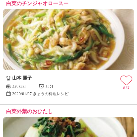
白菜のチンジャオロースー
山本 麗子
220kcal
15分
837
2020/01/07 きょうの料理レシピ
白菜外葉のおひたし