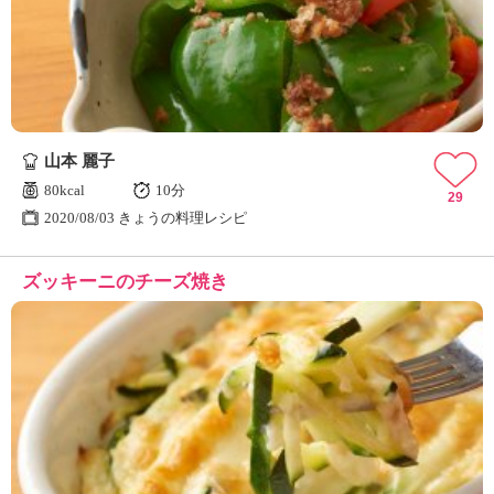
ュ
ケ
ー
シ
ョ
ナ
ル
山本 麗子
「
み
80kcal
10分
29
ん
2020/08/03 きょうの料理レシピ
な
の
ズッキーニのチーズ焼き
き
ょ
う
の
料
理
」