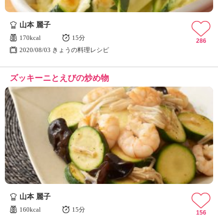
山本 麗子
170kcal
15分
286
2020/08/03 きょうの料理レシピ
ズッキーニとえびの炒め物
山本 麗子
160kcal
15分
156