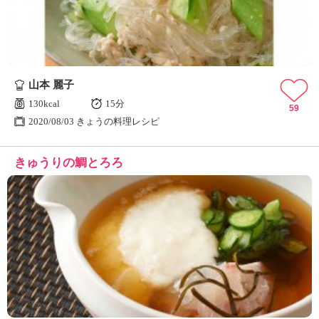
山本 麗子
130kcal
15分
59
2020/08/03 きょうの料理レシピ
きゅうりの鯛とろろ