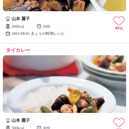
山本 麗子
260kcal
20分
8911
2001/08/01 きょうの料理レシピ
タイカレー
山本 麗子
580kcal
30分