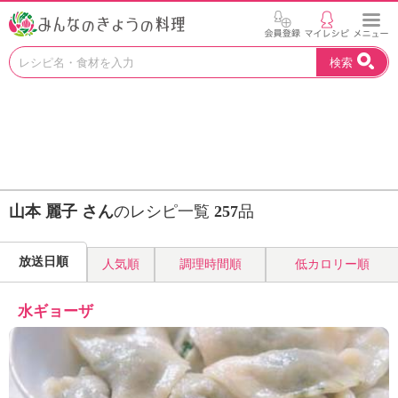
お
検索
い
し
い
レ
シ
ピ
を
見
山本 麗子 さん
のレシピ一覧
257
品
つ
け
よ
放送日順
人気順
調理時間順
低カロリー順
う
。
N
水ギョーザ
H
K
エ
デ