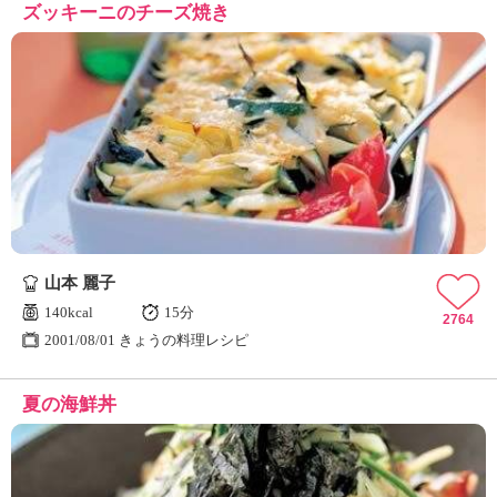
ズッキーニのチーズ焼き
山本 麗子
140kcal
15分
2764
2001/08/01 きょうの料理レシピ
夏の海鮮丼