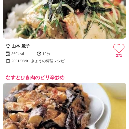
山本 麗子
360kcal
10分
271
2001/08/01 きょうの料理レシピ
なすとひき肉のピリ辛炒め