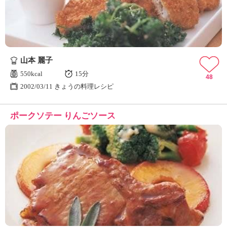
山本 麗子
550kcal
15分
48
2002/03/11 きょうの料理レシピ
ポークソテー りんごソース