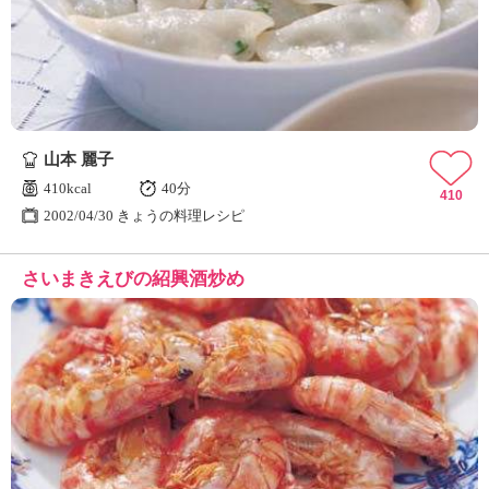
ュ
ケ
ー
シ
ョ
ナ
ル
山本 麗子
「
み
410kcal
40分
410
ん
2002/04/30 きょうの料理レシピ
な
の
さいまきえびの紹興酒炒め
き
ょ
う
の
料
理
」