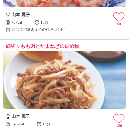
山本 麗子
70kcal
15分
59
2002/04/30 きょうの料理レシピ
細切りもも肉とたまねぎの炒め物
山本 麗子
340kcal
15分
129