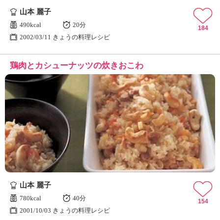
山本 麗子
490kcal
20分
184
2002/03/11 きょうの料理レシピ
鶏肉とカシューナッツの炊きおこわ
山本 麗子
780kcal
40分
154
2001/10/03 きょうの料理レシピ