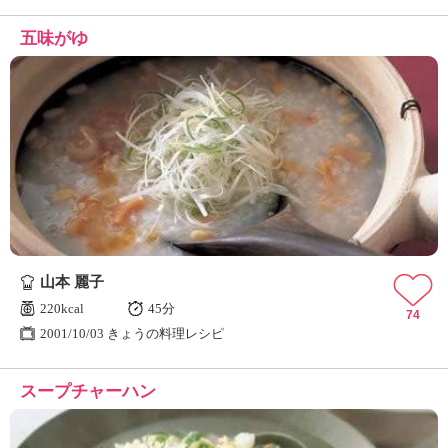
五味がゆ
山本 麗子
220kcal
45分
74
2001/10/03 きょうの料理レシピ
スープチャーハン