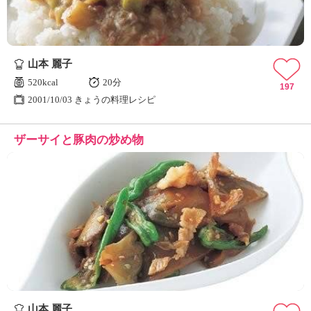
山本 麗子
520kcal
20分
197
2001/10/03 きょうの料理レシピ
ザーサイと豚肉の炒め物
山本 麗子