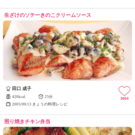
生ざけのソテーきのこクリームソース
田口 成子
420kcal
25分
3664
2005/09/13 きょうの料理レシピ
照り焼きチキン弁当