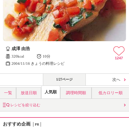
成澤 由浩
320kcal
10分
1247
2004/11/16 きょうの料理レシピ
1/27ページ
次へ
人気順
一覧
放送日順
調理時間順
低カロリー順
レシピを絞り込む
おすすめ企画
PR