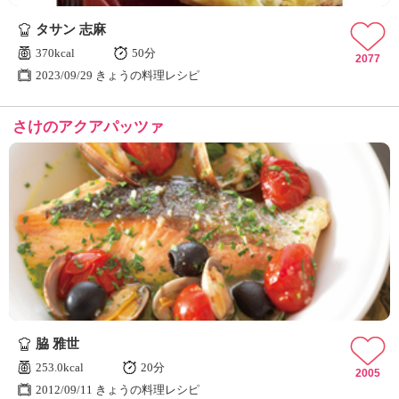
タサン 志麻
370kcal
50分
2077
2023/09/29 きょうの料理レシピ
さけのアクアパッツァ
脇 雅世
253.0kcal
20分
2005
2012/09/11 きょうの料理レシピ