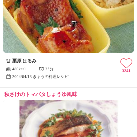
栗原 はるみ
480kcal
25分
3241
2004/04/13 きょうの料理レシピ
秋さけのトマバタしょうゆ風味