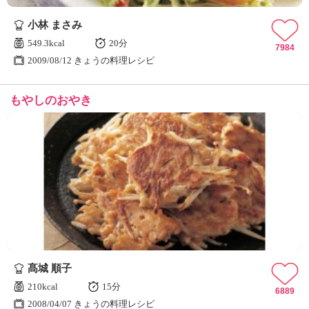
ュ
ケ
小林 まさみ
ー
549.3kcal
20分
シ
7984
2009/08/12 きょうの料理レシピ
ョ
ナ
ル
もやしのおやき
「
み
ん
な
の
き
ょ
う
の
料
理
」
髙城 順子
210kcal
15分
6889
2008/04/07 きょうの料理レシピ