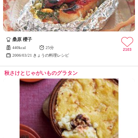
桑原 櫻子
440kcal
25分
2103
2006/03/21 きょうの料理レシピ
秋さけとじゃがいものグラタン