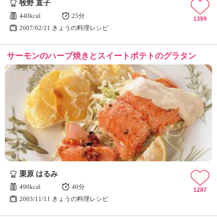
牧野 直子
440kcal
25分
1399
2007/02/21 きょうの料理レシピ
サーモンのハーブ焼きとスイートポテトのグラタン
栗原 はるみ
490kcal
40分
1287
2003/11/11 きょうの料理レシピ