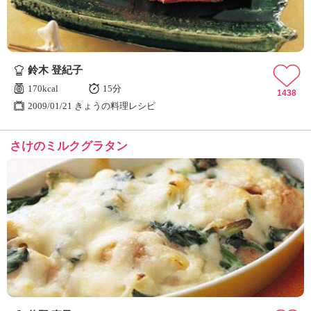
鈴木 登紀子
170kcal
15分
1438
2009/01/21 きょうの料理レシピ
さけのミルクグラタン