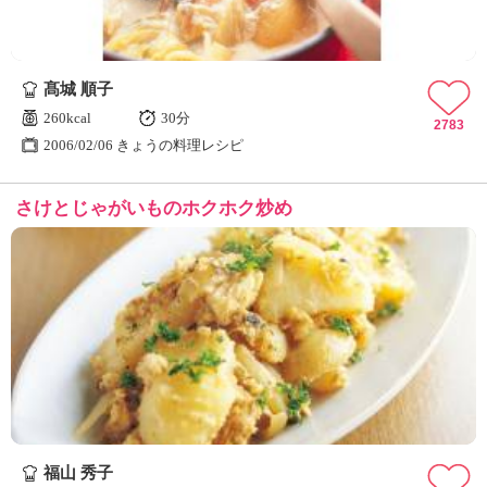
髙城 順子
260kcal
30分
2783
2006/02/06 きょうの料理レシピ
さけとじゃがいものホクホク炒め
福山 秀子