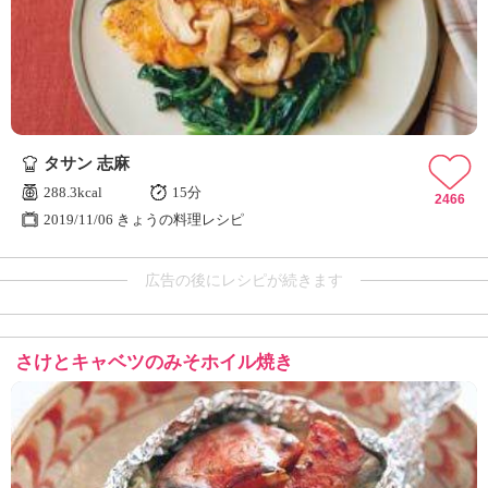
タサン 志麻
288.3kcal
15分
2466
2019/11/06 きょうの料理レシピ
広告の後にレシピが続きます
さけとキャベツのみそホイル焼き