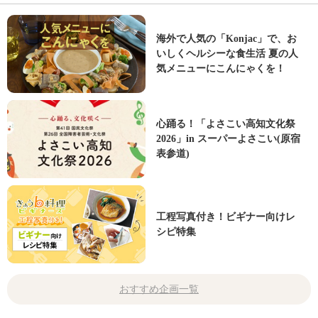
海外で人気の「Konjac」で、お
いしくヘルシーな食生活 夏の人
気メニューにこんにゃくを！
心踊る！「よさこい高知文化祭
2026」in スーパーよさこい(原宿
表参道)
工程写真付き！ビギナー向けレ
シピ特集
おすすめ企画一覧