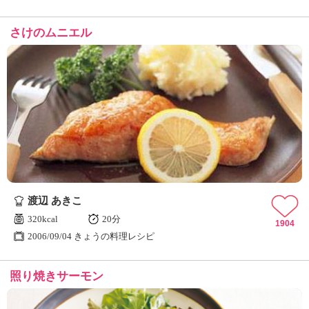
さけのムニエル
渡辺 あきこ
320kcal
20分
1904
2006/09/04 きょうの料理レシピ
照り焼きサーモン