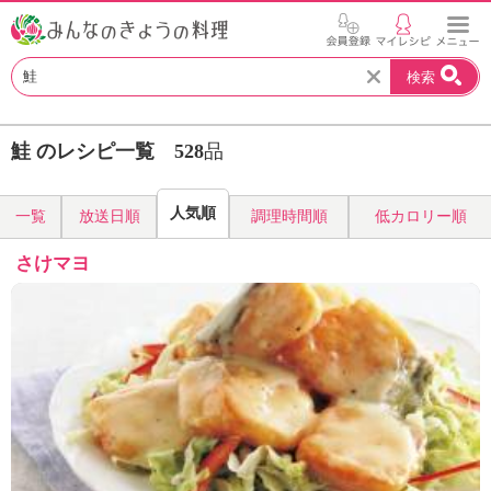
お
検索
い
し
い
鮭 のレシピ一覧
528
品
レ
シ
ピ
人気順
一覧
放送日順
調理時間順
低カロリー順
を
見
さけマヨ
つ
け
よ
う
。
N
H
K
エ
デ