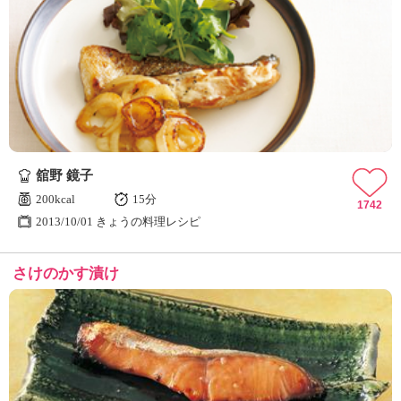
舘野 鏡子
200kcal
15分
1742
2013/10/01 きょうの料理レシピ
さけのかす漬け