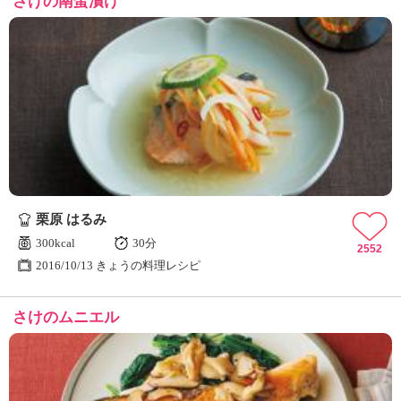
さけの南蛮漬け
栗原 はるみ
300kcal
30分
2552
2016/10/13 きょうの料理レシピ
さけのムニエル