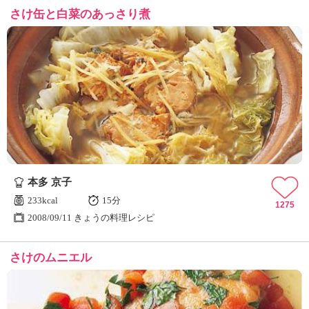
さけ缶と白菜のあっさり煮
本多 京子
233kcal
15分
1275
2008/09/11 きょうの料理レシピ
さけのムニエル