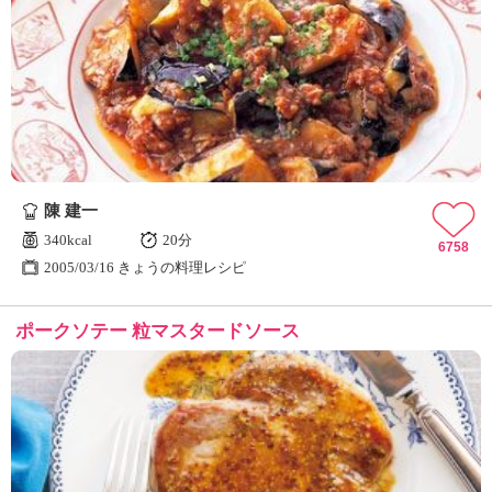
陳 建一
340kcal
20分
6758
2005/03/16 きょうの料理レシピ
ポークソテー 粒マスタードソース