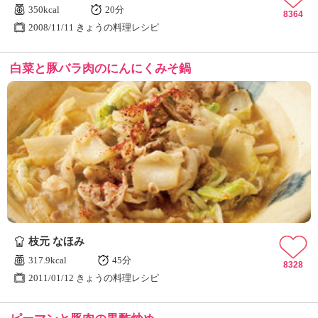
350kcal
20分
8364
2008/11/11 きょうの料理レシピ
白菜と豚バラ肉のにんにくみそ鍋
枝元 なほみ
317.9kcal
45分
8328
2011/01/12 きょうの料理レシピ