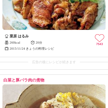
栗原 はるみ
260kcal
20分
7543
2015/11/24 きょうの料理レシピ
広告の後にレシピが続きます
白菜と豚バラ肉の煮物