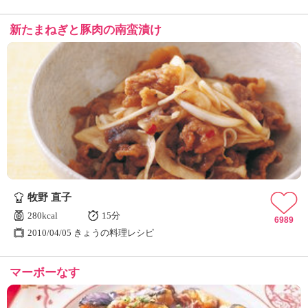
新たまねぎと豚肉の南蛮漬け
牧野 直子
280kcal
15分
6989
2010/04/05 きょうの料理レシピ
マーボーなす