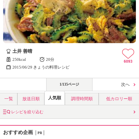
土井 善晴
250kcal
20分
6093
2015/06/29 きょうの料理レシピ
1/135ページ
次へ
人気順
一覧
放送日順
調理時間順
低カロリー順
レシピを絞り込む
おすすめ企画
PR