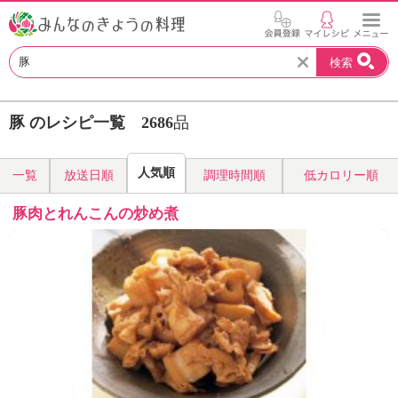
お
検索
い
し
い
豚 のレシピ一覧
2686
品
レ
シ
ピ
人気順
一覧
放送日順
調理時間順
低カロリー順
を
見
豚肉とれんこんの炒め煮
つ
け
よ
う
。
N
H
K
エ
デ