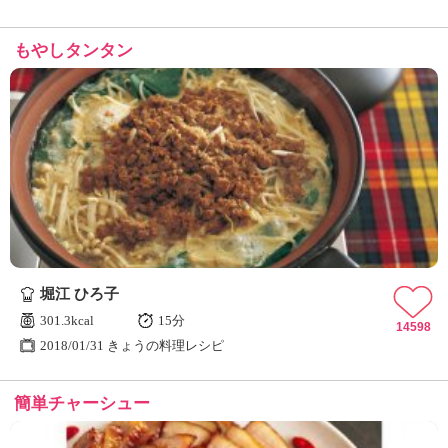
もやしタンタン
堀江 ひろ子
301.3kcal
15分
14598
2018/01/31 きょうの料理レシピ
簡単チャーシュー