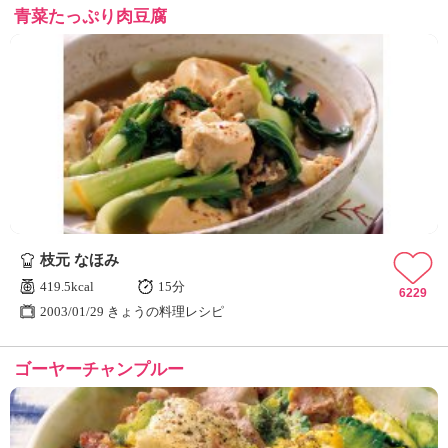
青菜たっぷり肉豆腐
枝元 なほみ
419.5kcal
15分
6229
2003/01/29 きょうの料理レシピ
ゴーヤーチャンプルー