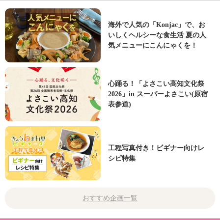
海外で人気の「Konjac」で、お
いしくヘルシーな食生活 夏の人
気メニューにこんにゃくを！
心踊る！「よさこい高知文化祭
2026」in スーパーよさこい(原宿
表参道)
工程写真付き！ビギナー向けレ
シピ特集
おすすめ企画一覧