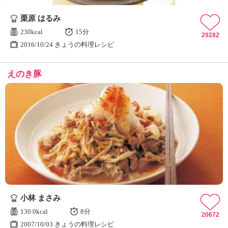
ュ
ケ
栗原 はるみ
ー
230kcal
15分
シ
29282
2016/10/24 きょうの料理レシピ
ョ
ナ
ル
えのき豚
「
み
ん
な
の
き
ょ
う
の
料
理
」
小林 まさみ
130.0kcal
8分
20672
2007/10/03 きょうの料理レシピ