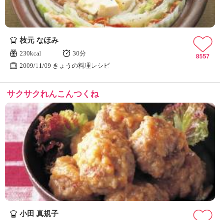
枝元 なほみ
230kcal
30分
8557
2009/11/09 きょうの料理レシピ
サクサクれんこんつくね
小田 真規子