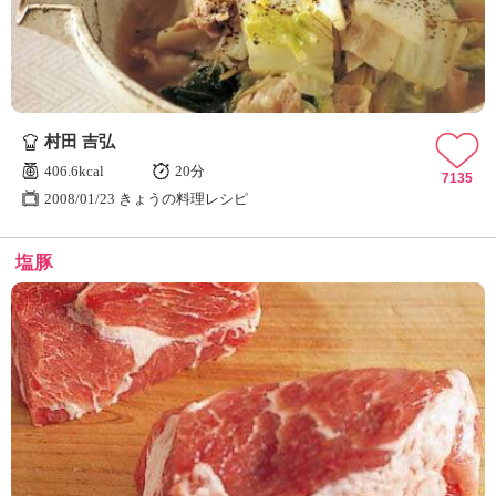
村田 吉弘
406.6kcal
20分
7135
2008/01/23 きょうの料理レシピ
塩豚