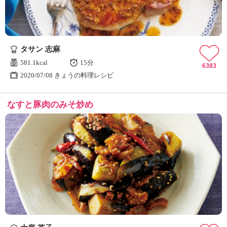
タサン 志麻
581.1kcal
15分
6383
2020/07/08 きょうの料理レシピ
なすと豚肉のみそ炒め