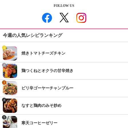
FOLLOW US
今週の人気レシピランキング
1
焼きトマトチーズチキン
2
鶏つくねとオクラの甘辛焼き
3
ピリ辛ゴーヤーチャンプルー
4
なすと鶏肉のみそ炒め
5
寒天コーヒーゼリー