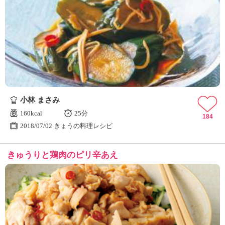
小林 まさみ
160kcal
25分
184
2018/07/02 きょうの料理レシピ
きゅうりと鶏肉のピリ辛あえ