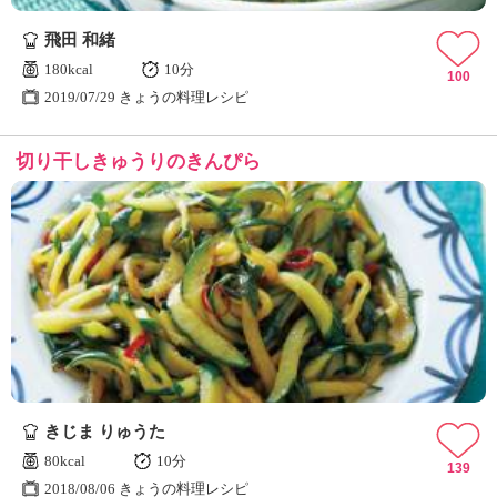
ュ
ケ
飛田 和緒
ー
180kcal
10分
シ
100
2019/07/29 きょうの料理レシピ
ョ
ナ
ル
切り干しきゅうりのきんぴら
「
み
ん
な
の
き
ょ
う
の
料
理
」
きじま りゅうた
80kcal
10分
139
2018/08/06 きょうの料理レシピ