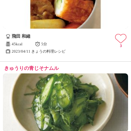
飛田 和緒
45kcal
5分
3
2023/04/11 きょうの料理レシピ
きゅうりの青じそナムル