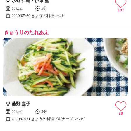
水野 仁輔・伊東 盛
10kcal
5分
107
2020/07/20 きょうの料理レシピ
きゅうりのたれあえ
藤野 嘉子
20kcal
5分
28
2019/07/31 きょうの料理ビギナーズレシピ