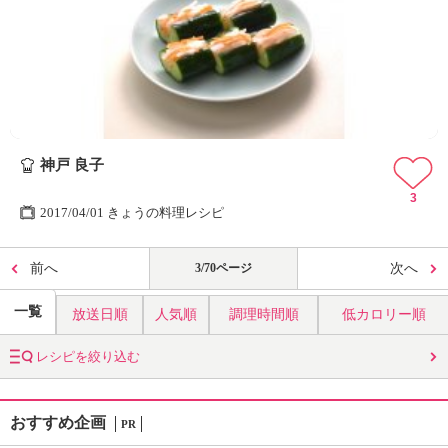
神戸 良子
3
2017/04/01 きょうの料理レシピ
前へ
3/70ページ
次へ
一覧
放送日順
人気順
調理時間順
低カロリー順
レシピを絞り込む
おすすめ企画
PR