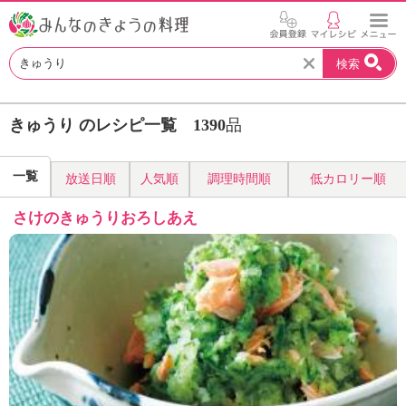
お
検索
い
し
い
きゅうり のレシピ一覧
1390
品
レ
シ
ピ
一覧
放送日順
人気順
調理時間順
低カロリー順
を
見
さけのきゅうりおろしあえ
つ
け
よ
う
。
N
H
K
エ
デ