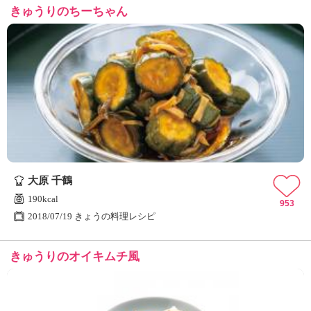
きゅうりのちーちゃん
大原 千鶴
190kcal
953
2018/07/19 きょうの料理レシピ
きゅうりのオイキムチ風