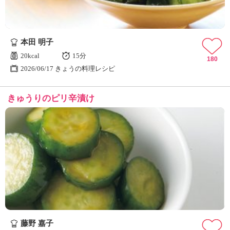
本田 明子
20kcal
15分
180
2026/06/17 きょうの料理レシピ
きゅうりのピリ辛漬け
藤野 嘉子