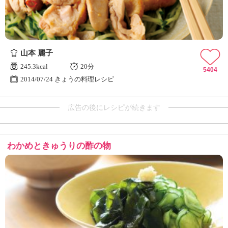
山本 麗子
245.3kcal
20分
5404
2014/07/24 きょうの料理レシピ
広告の後にレシピが続きます
わかめときゅうりの酢の物