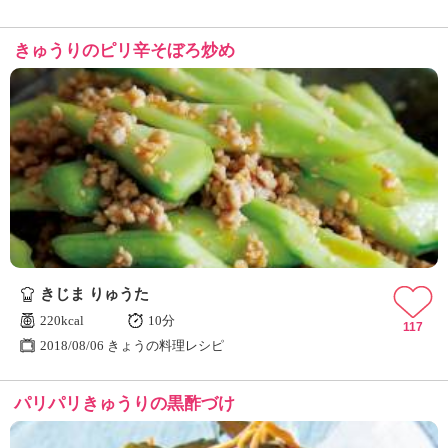
きゅうりのピリ辛そぼろ炒め
きじま りゅうた
220kcal
10分
117
2018/08/06 きょうの料理レシピ
パリパリきゅうりの黒酢づけ