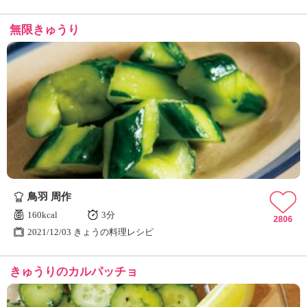
無限きゅうり
鳥羽 周作
160kcal
3分
2806
2021/12/03 きょうの料理レシピ
きゅうりのカルパッチョ