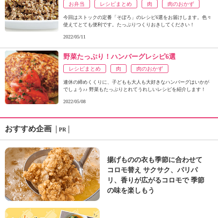
お弁当
レシピまとめ
肉
肉のおかず
今回はストックの定番「そぼろ」のレシピ6選をお届けします。色々
使えてとても便利です。たっぷりつくりおきしてください！
2022/05/11
野菜たっぷり！ハンバーグレシピ6選
レシピまとめ
肉
肉のおかず
連休の締めくくりに、子どもも大人も大好きなハンバーグはいかが
でしょう♪♪ 野菜もたっぷりとれてうれしいレシピを紹介します！
2022/05/08
おすすめ企画
PR
揚げものの衣も季節に合わせて
コロモ替え サクサク、パリパ
リ、香りが広がるコロモで 季節
の味を楽しもう