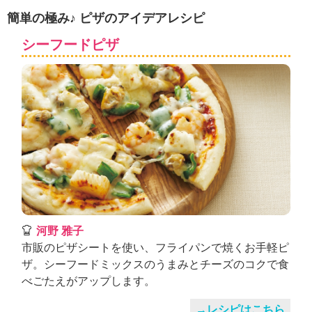
ュ
簡単の極み♪ ピザのアイデアレシピ
ケ
ー
シーフードピザ
シ
ョ
ナ
ル
「
み
ん
な
の
き
ょ
う
の
河野 雅子
料
市販のピザシートを使い、フライパンで焼くお手軽ピ
理
ザ。シーフードミックスのうまみとチーズのコクで食
」
べごたえがアップします。
→レシピはこちら