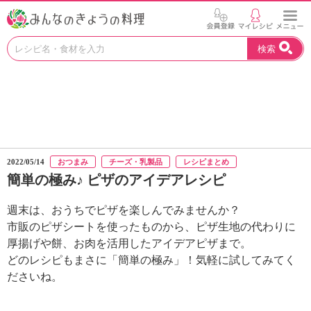
お
検索
い
し
い
レ
シ
ピ
を
見
2022/05/14
おつまみ
チーズ・乳製品
レシピまとめ
つ
簡単の極み♪ ピザのアイデアレシピ
け
よ
週末は、おうちでピザを楽しんでみませんか？
う
。
市販のピザシートを使ったものから、ピザ生地の代わりに
N
厚揚げや餅、お肉を活用したアイデアピザまで。
H
どのレシピもまさに「簡単の極み」！気軽に試してみてく
K
ださいね。
エ
デ