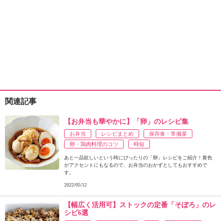
関連記事
【お弁当も華やかに】「卵」のレシピ集
お弁当
レシピまとめ
保存食・常備菜
卵・鶏肉料理のコツ
時短
あと一品欲しいという時にぴったりの「卵」レシピをご紹介！黄色
がアクセントにもなるので、お弁当のおかずとしてもおすすめで
す。
2022/05/12
【幅広く活用可】ストックの定番「そぼろ」のレ
シピ6選