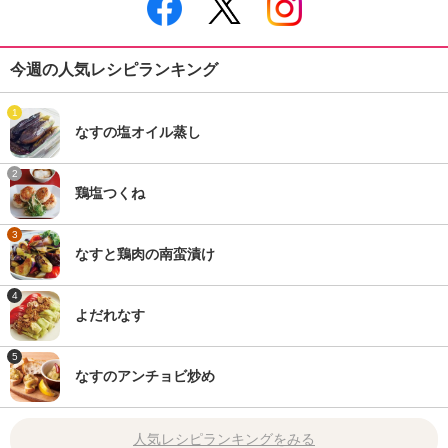
今週の人気レシピランキング
1
なすの塩オイル蒸し
2
鶏塩つくね
3
なすと鶏肉の南蛮漬け
4
よだれなす
5
なすのアンチョビ炒め
人気レシピランキングをみる