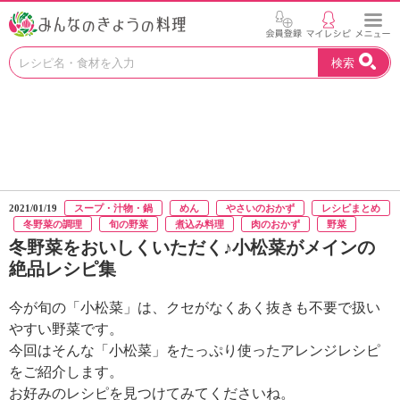
お
検索
い
し
い
レ
シ
ピ
を
見
2021/01/19
スープ・汁物・鍋
めん
やさいのおかず
レシピまとめ
つ
冬野菜の調理
旬の野菜
煮込み料理
肉のおかず
野菜
け
冬野菜をおいしくいただく♪小松菜がメインの
よ
絶品レシピ集
う
。
今が旬の「小松菜」は、クセがなくあく抜きも不要で扱い
N
H
やすい野菜です。
K
今回はそんな「小松菜」をたっぷり使ったアレンジレシピ
エ
をご紹介します。
デ
お好みのレシピを見つけてみてくださいね。