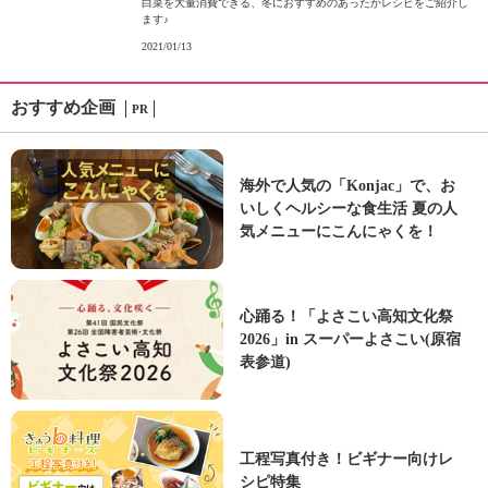
白菜を大量消費できる、冬におすすめのあったかレシピをご紹介し
ます♪
2021/01/13
おすすめ企画
PR
海外で人気の「Konjac」で、お
いしくヘルシーな食生活 夏の人
気メニューにこんにゃくを！
心踊る！「よさこい高知文化祭
2026」in スーパーよさこい(原宿
表参道)
工程写真付き！ビギナー向けレ
シピ特集