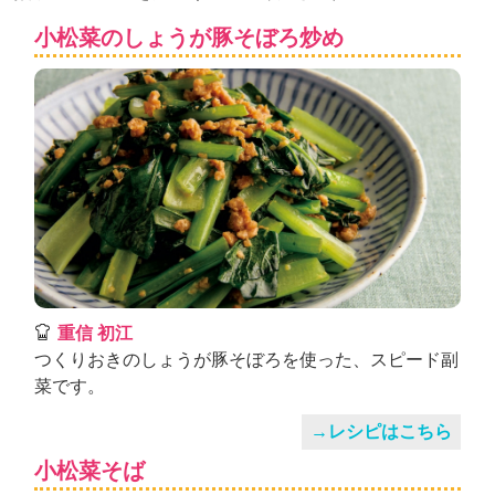
ュ
ケ
小松菜のしょうが豚そぼろ炒め
ー
シ
ョ
ナ
ル
「
み
ん
な
の
き
ょ
う
重信 初江
の
つくりおきのしょうが豚そぼろを使った、スピード副
料
菜です。
理
」
→レシピはこちら
小松菜そば