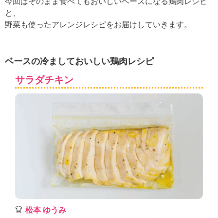
今回はそのまま食べてもおいしいベースになる鶏肉レシピ
ュ
ケ
と、
ー
野菜も使ったアレンジレシピをお届けしていきます。
シ
ョ
ナ
ベースの冷ましておいしい鶏肉レシピ
ル
「
サラダチキン
み
ん
な
の
き
ょ
う
の
料
理
」
松本 ゆうみ