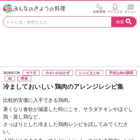
お
検索
い
し
い
レ
シ
ピ
を
見
2020/07/29
サラダ
やさいのおかず
レシピまとめ
手頃な肉の調理
つ
肉
野菜
け
冷ましておいしい 鶏肉のアレンジレシピ集
よ
う
比較的安価に入手できる鶏肉。
。
N
暑くなり食欲が減退した時にこそ、サラダチキンやほぐし
H
鶏・蒸し鶏など、
K
さっぱりとした冷ました鶏肉レシピを試してみてくださ
エ
い。
デ