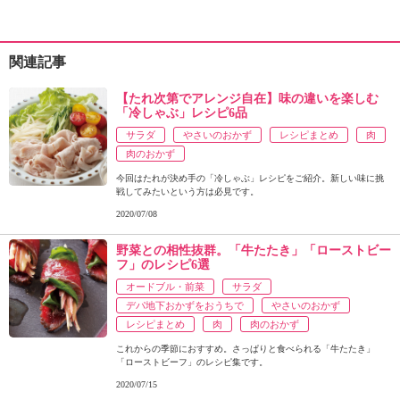
関連記事
【たれ次第でアレンジ自在】味の違いを楽しむ
「冷しゃぶ」レシピ6品
サラダ
やさいのおかず
レシピまとめ
肉
肉のおかず
今回はたれが決め手の「冷しゃぶ」レシピをご紹介。新しい味に挑
戦してみたいという方は必見です。
2020/07/08
野菜との相性抜群。「牛たたき」「ローストビー
フ」のレシピ6選
オードブル・前菜
サラダ
デパ地下おかずをおうちで
やさいのおかず
レシピまとめ
肉
肉のおかず
これからの季節におすすめ。さっぱりと食べられる「牛たたき」
「ローストビーフ」のレシピ集です。
2020/07/15