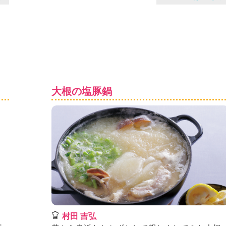
大根の塩豚鍋
村田 吉弘