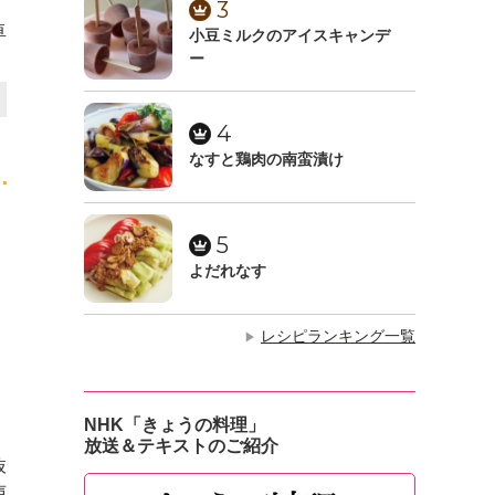
3
卓
小豆ミルクのアイスキャンデ
ー
4
なすと鶏肉の南蛮漬け
5
よだれなす
レシピランキング一覧
▶
NHK「きょうの料理」
放送＆テキストのご紹介
抜
声