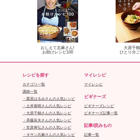
おしえて志麻さん!
大原千鶴
お助けレシピ100
ひとり分ご
レシピを探す
マイレシピ
カテゴリ一覧
マイレシピ
講師一覧
ビギナーズ
・栗原はるみさんの人気レシピ
・土井善晴さんの人気レシピ
ビギナーズレシピ
・大原千鶴さんの人気レシピ
ビギナーズ記事一覧
・斉藤辰夫さんの人気レシピ
記事/読みもの
・笠原将弘さんの人気レシピ
・タサン志麻さんの人気レシピ
記事一覧