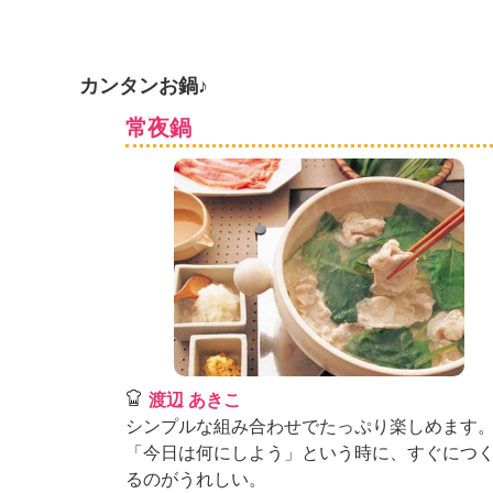
K
エ
デ
ュ
カンタンお鍋♪
ケ
常夜鍋
ー
シ
ョ
ナ
ル
「
み
ん
な
の
き
ょ
渡辺 あきこ
う
シンプルな組み合わせでたっぷり楽しめます
の
料
「今日は何にしよう」という時に、すぐにつ
理
るのがうれしい。