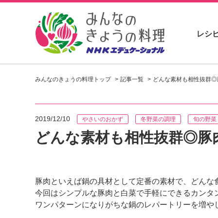
レシ
お
い
みんなのきょうの料理トップ
記事一覧
どんな素材も相性抜群◎
し
い
レ
シ
2019/12/10
やさいのおかず
冬野菜の調理
旬の野菜
ピ
を
どんな素材も相性抜群◎豚
見
つ
け
よ
豚肉といえば鍋の具材として定番の素材で、どんな
う
今回はシンプルな豚肉と白菜で手軽にできるカンタ
。
N
ワンパターンになりがちな鍋のレパートリーを増や
H