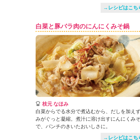
」
→レシピはこち
白菜と豚バラ肉のにんにくみそ鍋
枝元 なほみ
白菜からでる水分で煮込むから、だしを加え
みがぐっと凝縮。煮汁に溶け出すにんにくみ
で、パンチのきいたおいしさに。
→レシピはこち