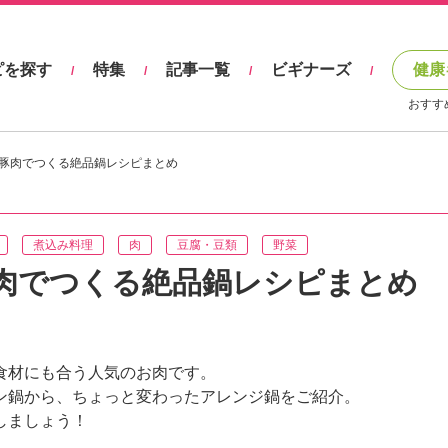
ピを探す
特集
記事一覧
ビギナーズ
健康
/
/
/
/
おすす
豚肉でつくる絶品鍋レシピまとめ
煮込み料理
肉
豆腐・豆類
野菜
肉でつくる絶品鍋レシピまとめ
食材にも合う人気のお肉です。
ン鍋から、ちょっと変わったアレンジ鍋をご紹介。
しましょう！