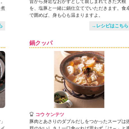
プ。
昔から身近なおかずとして親しまれてきた大根
と煮
を、塩豚と一緒に鍋仕立てでいただきます。食
で囲めば、身も心も温まりますよ。
ら
→レシピはこちら
鍋クッパ
コウ ケンテツ
ご」
豚肉とあさりのダブルだしをつかったスープは
オイ
群のおいしさ！一口食べれば思わず「は～」と