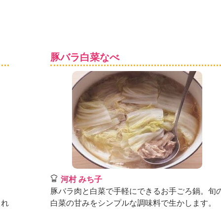
豚バラ白菜なべ
河村 みち子
。
豚バラ肉と白菜で手軽にできるお手ごろ鍋。旬
くれ
白菜の甘みをシンプルな調味料で生かします。