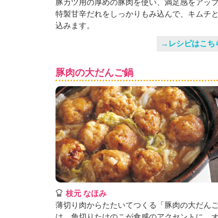
豚カツ用の厚めの豚肉を使い、満足感をアッ
特製甘辛だれをしっかりもみ込んで、キムチ
込みます。
→レシピはこち
豚肉の大だんご鍋
枝元 なほみ
薄切り肉からたたいてつくる「豚肉の大だん
は、角切りたけのこが食感のアクセントに。