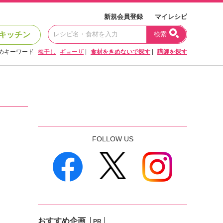
新規会員登録
マイレシピ
キッチン
検索
めキーワード
梅干し
ギョーザ
|
食材をきめないで探す
|
講師を探す
FOLLOW US
おすすめ企画
PR