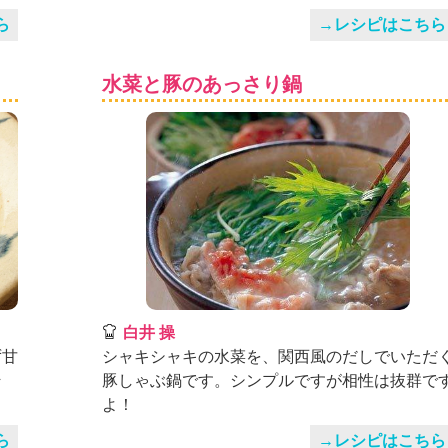
ら
→レシピはこちら
水菜と豚のあっさり鍋
白井 操
ず甘
シャキシャキの水菜を、関西風のだしでいただ
そ
豚しゃぶ鍋です。シンプルですが相性は抜群で
よ！
ら
→レシピはこちら