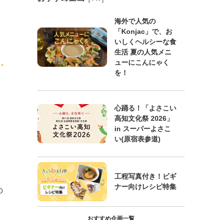
海外で人気の
「Konjac」で、お
いしくヘルシーな食
生活 夏の人気メニ
ューにこんにゃく
を！
心踊る！「よさこい
高知文化祭 2026」
in スーパーよさこ
い(原宿表参道)
工程写真付き！ビギ
ナー向けレシピ特集
の
おすすめ企画一覧