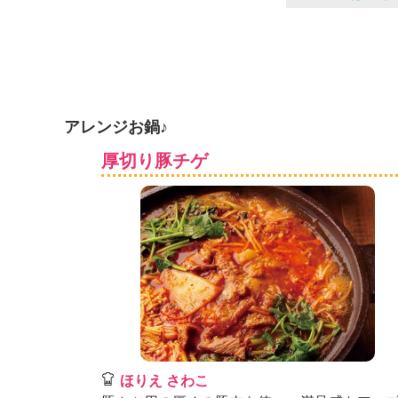
アレンジお鍋♪
厚切り豚チゲ
ほりえ さわこ