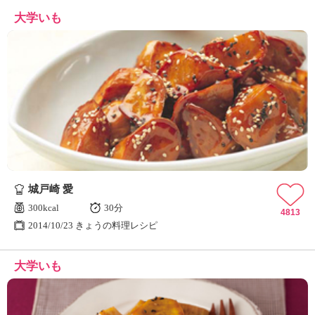
大学いも
城戸崎 愛
300kcal
30分
4813
2014/10/23 きょうの料理レシピ
大学いも