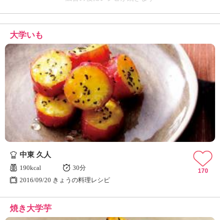
大学いも
中東 久人
190kcal
30分
170
2016/09/20 きょうの料理レシピ
焼き大学芋