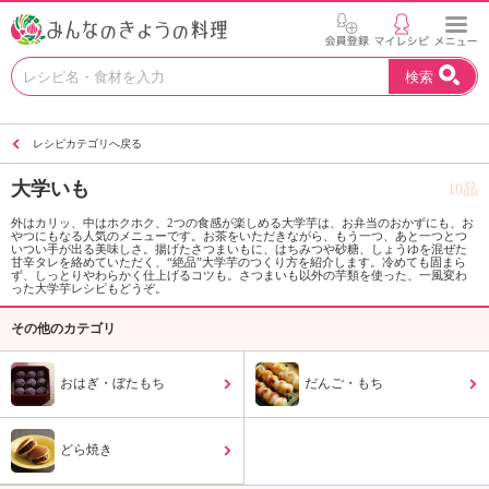
お
検索
い
し
い
レシピカテゴリへ戻る
レ
シ
大学いも
10品
ピ
を
外はカリッ、中はホクホク、2つの食感が楽しめる大学芋は、お弁当のおかずにも、お
やつにもなる人気のメニューです。お茶をいただきながら、もう一つ、あと一つとつ
見
いつい手が出る美味しさ。揚げたさつまいもに、はちみつや砂糖、しょうゆを混ぜた
つ
甘辛タレを絡めていただく、“絶品”大学芋のつくり方を紹介します。冷めても固まら
ず、しっとりやわらかく仕上げるコツも。さつまいも以外の芋類を使った、一風変わ
け
った大学芋レシピもどうぞ。
よ
その他のカテゴリ
う
。
N
おはぎ・ぼたもち
だんご・もち
H
K
エ
どら焼き
デ