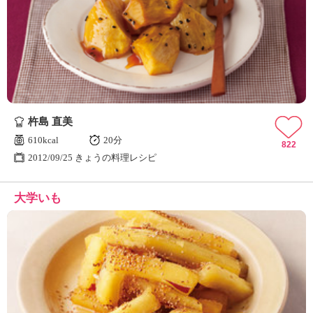
杵島 直美
610kcal
20分
822
2012/09/25 きょうの料理レシピ
大学いも