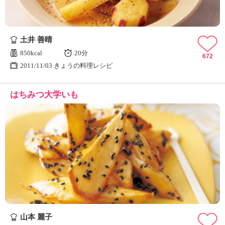
土井 善晴
850kcal
20分
672
2011/11/03 きょうの料理レシピ
はちみつ大学いも
山本 麗子