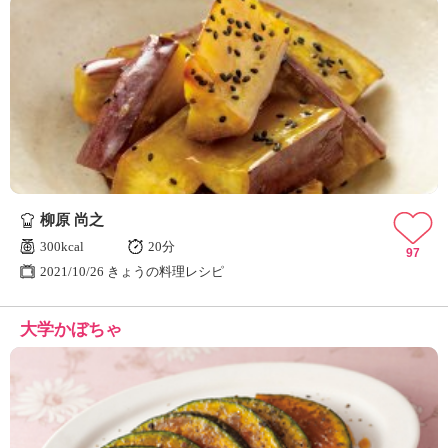
柳原 尚之
300kcal
20分
97
2021/10/26 きょうの料理レシピ
大学かぼちゃ