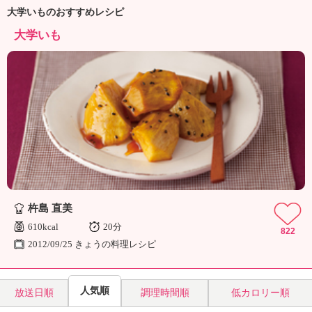
ュ
大学いものおすすめレシピ
ケ
ー
大学いも
シ
ョ
ナ
ル
「
み
ん
な
の
き
ょ
う
杵島 直美
の
610kcal
20分
822
料
2012/09/25 きょうの料理レシピ
理
」
人気順
放送日順
調理時間順
低カロリー順