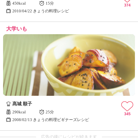
450kcal
15分
374
2010/04/22 きょうの料理レシピ
大学いも
髙城 順子
290kcal
25分
345
2008/02/13 きょうの料理ビギナーズレシピ
広告の後にレシピが続きます