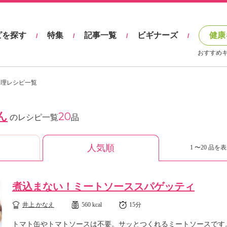
ピを探す
特集
記事一覧
ビギナーズ
健康
/
/
/
/
おすすめ
料理レシピ一覧
ん
20
のレシピ一覧
品
人気順
1 〜20 品を表
煮込まない！ミートソーススパゲッティ
井上 かなえ
560 kcal
15分
トマト缶やトマトソースは不要。サッとつくれるミートソースです