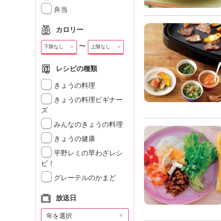
」
弁当
カロリー
〜
▼
▼
レシピの種類
きょうの料理
きょうの料理ビギナー
ズ
みんなのきょうの料理
きょうの健康
平野レミの早わざレシ
ピ！
グレーテルのかまど
放送日
▼