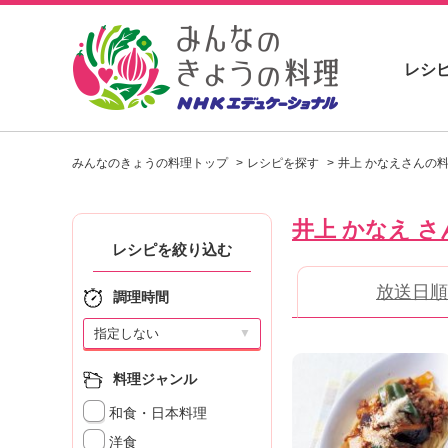
レシ
お
い
みんなのきょうの料理トップ
レシピを探す
井上 かなえさんの
し
い
レ
井上 かなえ さ
シ
ピ
レシピを絞り込む
を
放送日順
見
調理時間
つ
け
▼
よ
う
料理ジャンル
。
和食・日本料理
N
H
洋食