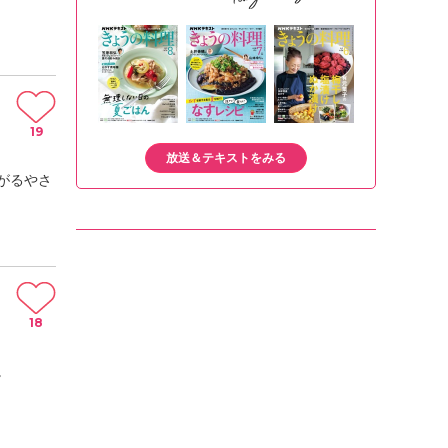
19
放送＆テキストをみる
がるやさ
18
。