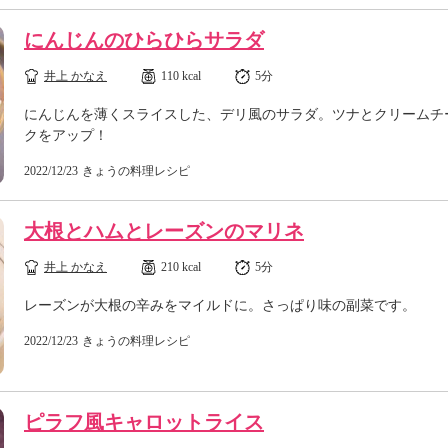
にんじんのひらひらサラダ
井上 かなえ
110 kcal
5分
にんじんを薄くスライスした、デリ風のサラダ。ツナとクリームチ
クをアップ！
2022/12/23
きょうの料理レシピ
大根とハムとレーズンのマリネ
井上 かなえ
210 kcal
5分
レーズンが大根の辛みをマイルドに。さっぱり味の副菜です。
2022/12/23
きょうの料理レシピ
ピラフ風キャロットライス