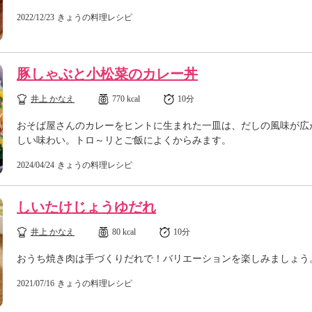
2022/12/23
きょうの料理レシピ
豚しゃぶと小松菜のカレー丼
井上 かなえ
770 kcal
10分
おそば屋さんのカレーをヒントに生まれた一皿は、だしの風味が広
しい味わい。トロ～リとご飯によくからみます。
2024/04/24
きょうの料理レシピ
しいたけじょうゆだれ
井上 かなえ
80 kcal
10分
おうち焼き肉は手づくりだれで！バリエーションを楽しみましょう
2021/07/16
きょうの料理レシピ