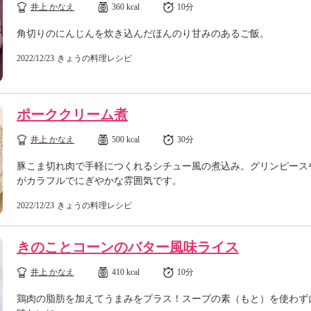
井上 かなえ
360 kcal
10分
角切りのにんじんを炊き込んだほんのり甘みのあるご飯。
2022/12/23
きょうの料理レシピ
ポーククリーム煮
井上 かなえ
500 kcal
30分
豚こま切れ肉で手軽につくれるシチュー風の煮込み。グリンピース
がカラフルでにぎやかな雰囲気です。
2022/12/23
きょうの料理レシピ
きのことコーンのバター風味ライス
井上 かなえ
410 kcal
10分
鶏肉の脂肪を加えてうまみをプラス！スープの素（もと）を使わず