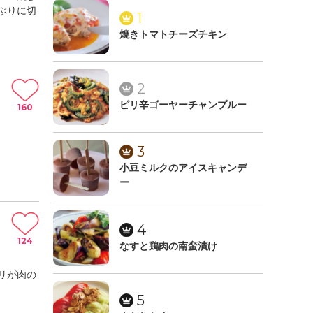
ぶりに切
1
焼きトマトチーズチキン
2
ピリ辛ゴーヤーチャンプルー
160
3
小豆ミルクのアイスキャンデ
ー
4
124
なすと鶏肉の南蛮漬け
リが肉の
5