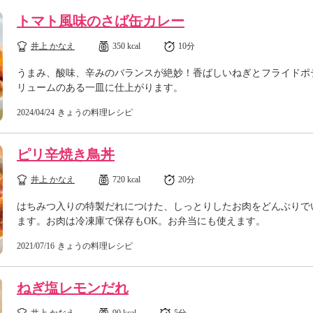
トマト風味のさば缶カレー
井上 かなえ
350 kcal
10分
うまみ、酸味、辛みのバランスが絶妙！香ばしいねぎとフライドポ
リュームのある一皿に仕上がります。
2024/04/24
きょうの料理レシピ
ピリ辛焼き鳥丼
井上 かなえ
720 kcal
20分
はちみつ入りの特製だれにつけた、しっとりしたお肉をどんぶりで
ます。お肉は冷凍庫で保存もOK。お弁当にも使えます。
2021/07/16
きょうの料理レシピ
ねぎ塩レモンだれ