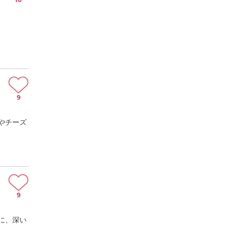
9
やチーズ
9
に、深い