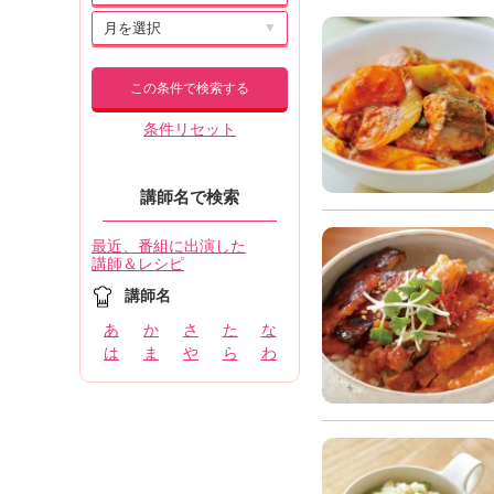
▼
この条件で検索する
条件リセット
講師名で検索
最近、番組に出演した
講師＆レシピ
講師名
あ
か
さ
た
な
は
ま
や
ら
わ