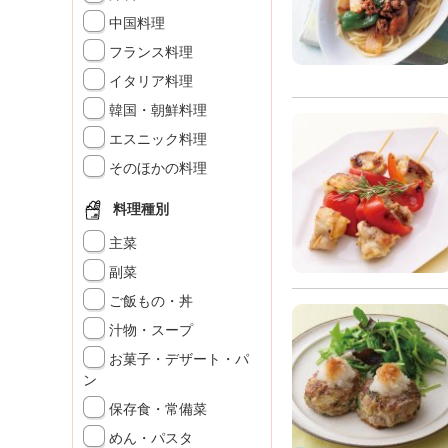
K
中国料理
エ
フランス料理
デ
ュ
イタリア料理
ケ
韓国・朝鮮料理
ー
シ
エスニック料理
ョ
そのほかの料理
ナ
ル
料理種別
「
み
主菜
ん
副菜
な
ご飯もの・丼
の
き
汁物・スープ
ょ
お菓子・デザート・パ
う
ン
の
保存食・常備菜
料
理
めん・パスタ