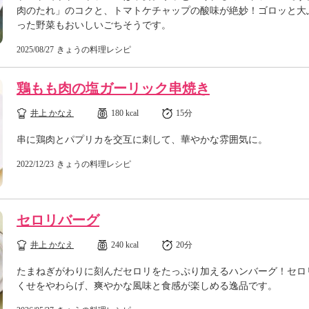
肉のたれ」のコクと、トマトケチャップの酸味が絶妙！ゴロッと大
った野菜もおいしいごちそうです。
2025/08/27
きょうの料理レシピ
鶏もも肉の塩ガーリック串焼き
井上 かなえ
180 kcal
15分
串に鶏肉とパプリカを交互に刺して、華やかな雰囲気に。
2022/12/23
きょうの料理レシピ
セロリバーグ
井上 かなえ
240 kcal
20分
たまねぎがわりに刻んだセロリをたっぷり加えるハンバーグ！セロ
くせをやわらげ、爽やかな風味と食感が楽しめる逸品です。