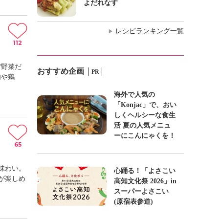
よだれなす
レシピランキング一覧
▶
112
“野菜だ
おすすめ企画
PR
肉や鶏
海外で人気の
「Konjac」で、おい
しくヘルシーな食生
活 夏の人気メニュ
ーにこんにゃくを！
65
味わい。
心踊る！「よさこい
が楽しめ
高知文化祭 2026」in
スーパーよさこい
(原宿表参道)