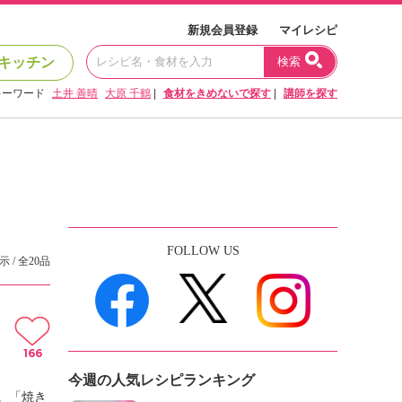
新規会員登録
マイレシピ
キッチン
検索
キーワード
土井 善晴
大原 千鶴
|
食材をきめないで探す
|
講師を探す
FOLLOW US
示 / 全20品
166
今週の人気レシピランキング
。「焼き