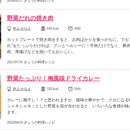
2026/05/27
きょうの料理レシピ
野菜だれの焼き肉
井上 かなえ
630 kcal
20分
ホットプレートで焼き肉をすると、お肉ばかりを食べがちに。でも
れ”をたっぷりかければ、グンとヘルシーに！牛肉だけでなく、豚
肉、厚揚げなどを焼いてもおいしい。
2021/07/16
きょうの料理レシピ
野菜たっぷり！梅風味ドライカレー
井上 かなえ
520 kcal
10分
カレーに梅干し！？と思われますが、後味が爽やかで、クセになる
シャキシャキッとした野菜を混ぜ合わせると、いろいろな食感や味
ます。
2024/04/24
きょうの料理レシピ