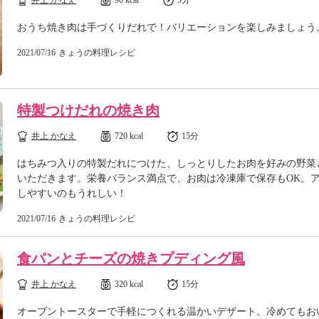
井上 かなえ
90 kcal
5分
おうち焼き肉は手づくりだれで！バリエーションを楽しみましょう
2021/07/16
きょうの料理レシピ
特製つけだれの焼き肉
井上 かなえ
720 kcal
15分
はちみつ入りの特製だれにつけた、しっとりしたお肉を好みの野菜
いただきます。栄養バランス満点で、お肉は冷凍庫で保存もOK。
しやすいのもうれしい！
2021/07/16
きょうの料理レシピ
食パンとチーズの焼きプディング風
井上 かなえ
320 kcal
15分
オーブントースターで手軽につくれる温かいデザート。冷めてもお