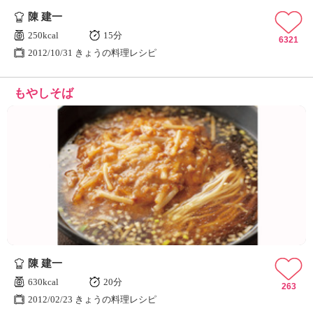
陳 建一
250kcal
15分
6321
2012/10/31 きょうの料理レシピ
もやしそば
陳 建一
630kcal
20分
263
2012/02/23 きょうの料理レシピ