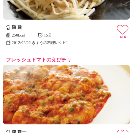
陳 建一
250kcal
15分
414
2012/02/22 きょうの料理レシピ
フレッシュトマトのえびチリ
陳 建一