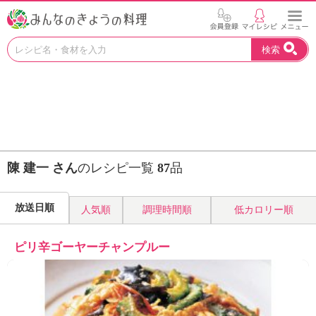
お
検索
い
し
い
レ
シ
ピ
を
見
陳 建一 さん
のレシピ一覧
87
品
つ
け
よ
放送日順
人気順
調理時間順
低カロリー順
う
。
N
ピリ辛ゴーヤーチャンプルー
H
K
エ
デ