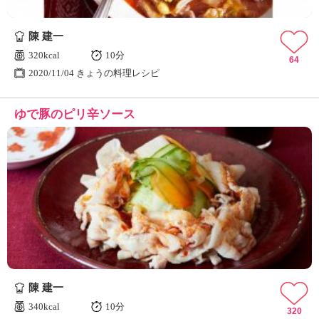
陳 建一
320kcal
10分
64
2020/11/04 きょうの料理レシピ
ゆで豚のピリ辛ソース
陳 建一
340kcal
10分
320