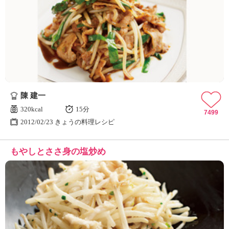
陳 建一
320kcal
15分
7499
2012/02/23 きょうの料理レシピ
もやしとささ身の塩炒め