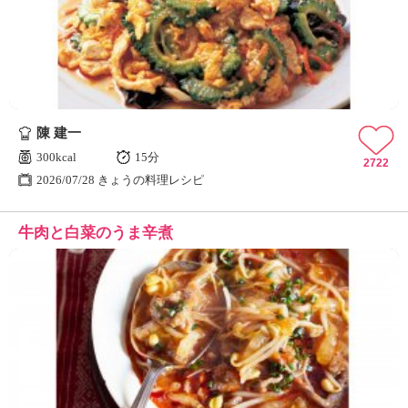
ュ
ケ
ー
シ
ョ
ナ
ル
陳 建一
「
み
300kcal
15分
2722
ん
2026/07/28 きょうの料理レシピ
な
の
牛肉と白菜のうま辛煮
き
ょ
う
の
料
理
」