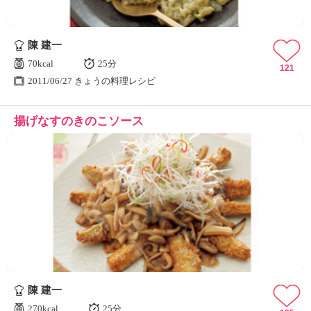
陳 建一
70kcal
25分
121
2011/06/27 きょうの料理レシピ
揚げなすのきのこソース
陳 建一
270kcal
25分