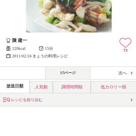
陳 建一
120kcal
15分
73
2011/02/24 きょうの料理レシピ
1/5ページ
次へ
放送日順
人気順
調理時間順
低カロリー順
レシピを絞り込む