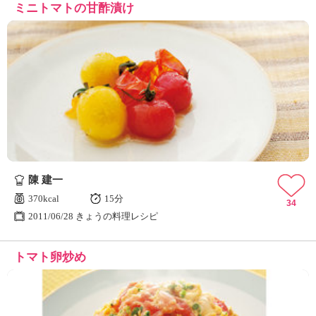
ミニトマトの甘酢漬け
陳 建一
370kcal
15分
34
2011/06/28 きょうの料理レシピ
トマト卵炒め