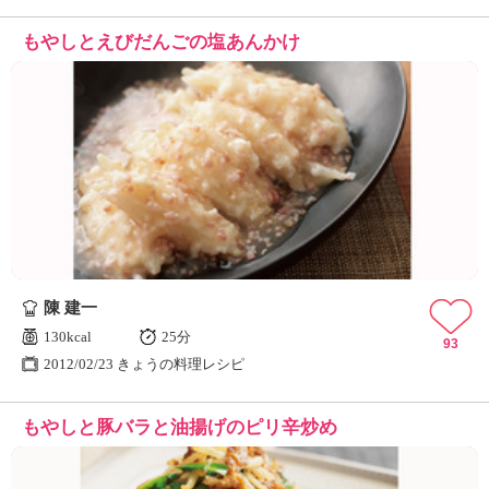
もやしとえびだんごの塩あんかけ
陳 建一
130kcal
25分
93
2012/02/23 きょうの料理レシピ
もやしと豚バラと油揚げのピリ辛炒め