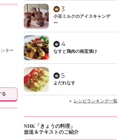
3
小豆ミルクのアイスキャンデ
ー
4
センター
なすと鶏肉の南蛮漬け
5
よだれなす
する
レシピランキング一覧
▶
NHK「きょうの料理」
放送＆テキストのご紹介