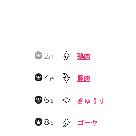
2
鶏肉
位
4
豚肉
位
6
きゅうり
位
8
ゴーヤ
位