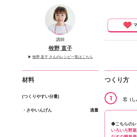
」
マ
講師
牧野 直子
▶
牧野 直子 さんのレシピ一覧はこちら
材料
つくり方
(つくりやすい分量)
1
芯（し
・さやいんげん
適量
◆こちらのレ
いろいろ野菜
なすの簡単揚