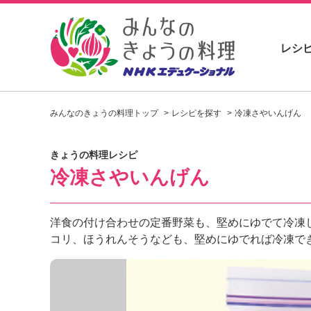
レシ
お
い
みんなのきょうの料理トップ
レシピを探す
冷凍さやいんげん
し
い
レ
きょうの料理レシピ
シ
冷凍さやいんげん
ピ
を
見
つ
洋食の付け合わせの定番野菜も、堅めにゆでて冷凍
け
コリ、ほうれんそうなども、堅めにゆでれば冷凍で
よ
う
。
N
H