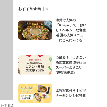
おすすめ企画
PR
海外で人気の
「Konjac」で、おい
しくヘルシーな食生
活 夏の人気メニュ
ーにこんにゃくを！
心踊る！「よさこい
高知文化祭 2026」in
スーパーよさこい
(原宿表参道)
工程写真付き！ビギ
ナー向けレシピ特集
: 鈴木 雅也