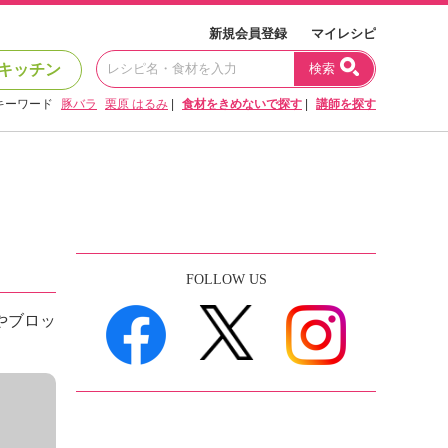
新規会員登録
マイレシピ
キッチン
検索
キーワード
豚バラ
栗原 はるみ
|
食材をきめないで探す
|
講師を探す
FOLLOW US
やブロッ