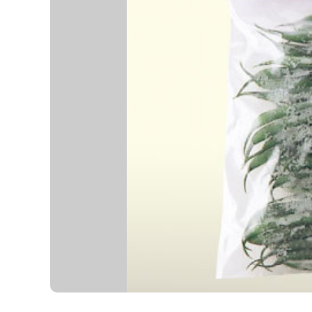
K
エ
デ
ュ
ケ
ー
シ
ョ
ナ
ル
「
み
ん
な
の
き
ょ
う
の
料
理