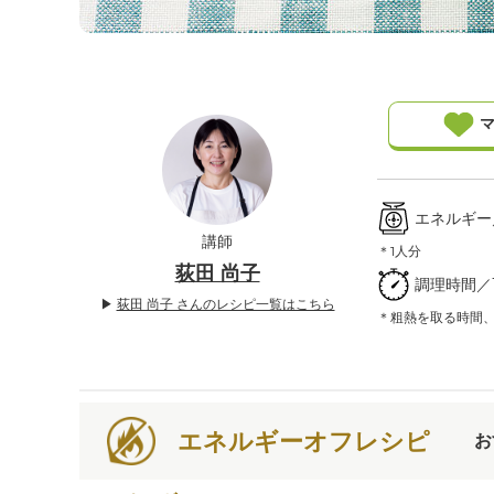
」
マ
エネルギー／6
講師
＊1人分
荻田 尚子
調理時間／
▶
荻田 尚子 さんのレシピ一覧はこちら
＊粗熱を取る時間
エネルギーオフレシピ
お