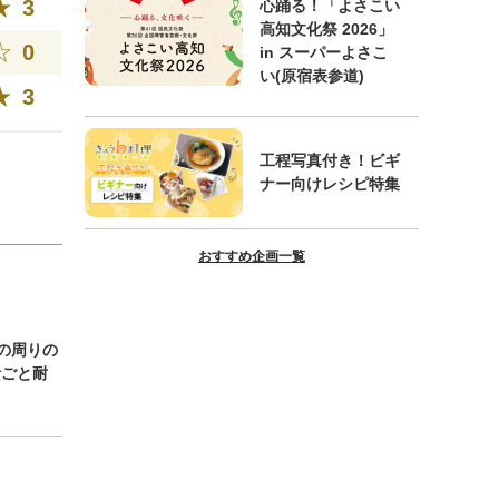
3
心踊る！「よさこい
高知文化祭 2026」
0
in スーパーよさこ
い(原宿表参道)
3
工程写真付き！ビギ
ナー向けレシピ特集
おすすめ企画一覧
の周りの
汁ごと耐