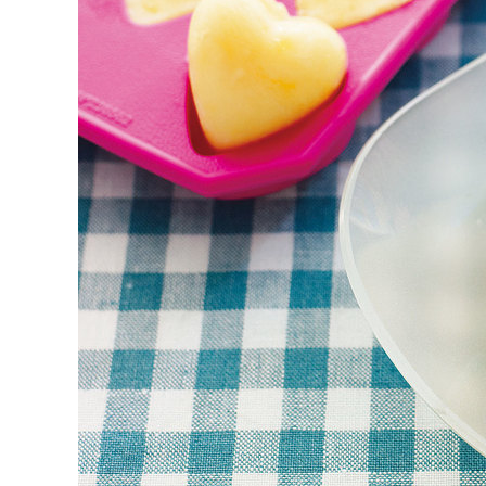
K
エ
デ
ュ
ケ
ー
シ
ョ
ナ
ル
「
み
ん
な
の
き
ょ
う
の
料
理