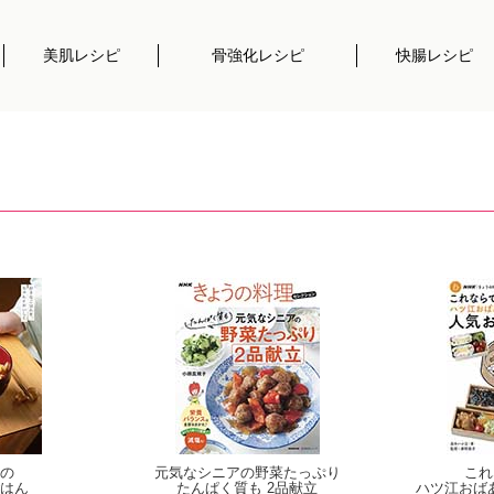
美肌レシピ
骨強化レシピ
快腸レシピ
の
元気なシニアの野菜たっぷり
これ
はん
たんぱく質も 2品献立
ハツ江おば