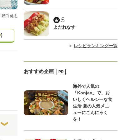
: 野口 健志
5
よだれなす
0
)
レシピランキング一覧
▶
おすすめ企画
PR
海外で人気の
「Konjac」で、お
いしくヘルシーな食
生活 夏の人気メニ
ューにこんにゃく
を！