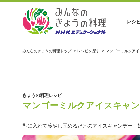
レシ
お
い
みんなのきょうの料理トップ
レシピを探す
マンゴーミルクアイ
し
い
レ
シ
ピ
を
見
きょうの料理レシピ
つ
マンゴーミルクアイスキャン
け
よ
う
。
型に入れて冷やし固めるだけのアイスキャンデー。
N
H