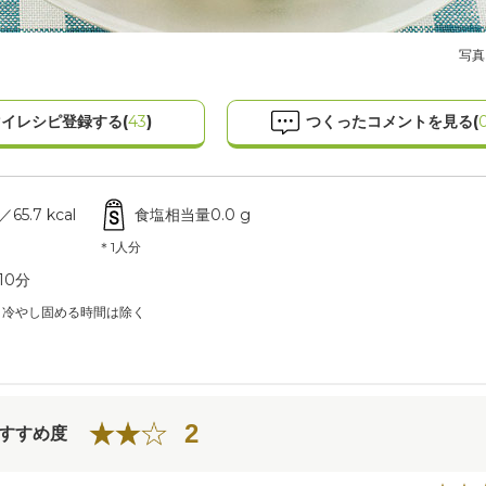
写真
イレシピ登録する(
43
)
つくったコメントを見る(
5.7 kcal
食塩相当量0.0 g
＊1人分
10分
、冷やし固める時間は除く
2
すすめ度