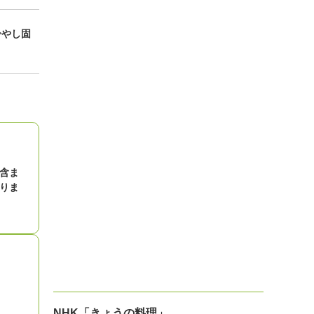
冷やし固
含ま
りま
NHK「きょうの料理」