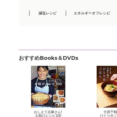
減塩レシピ
エネルギーオフレシピ
おすすめBooks＆DVDs
おしえて志麻さん!
大原千鶴
お助けレシピ100
ひとり分ご