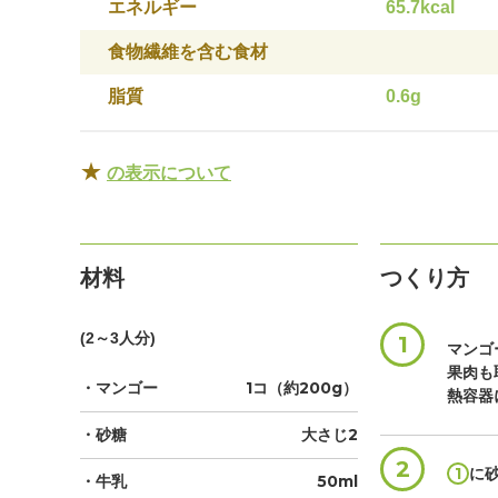
エネルギー
65.7kcal
食物繊維を含む食材
脂質
0.6g
★
の表示について
材料
つくり方
(2～3人分)
1
マンゴ
果肉も
・マンゴー
1コ（約200g）
熱容器
・砂糖
大さじ2
2
1
に
・牛乳
50ml