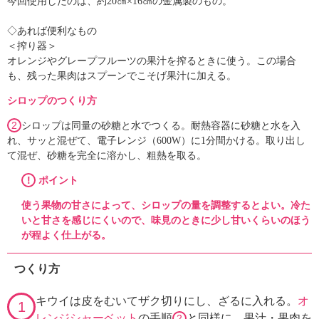
今回使用したのは、約20㎝×16㎝の金属製のもの。
◇あれば便利なもの
＜搾り器＞
オレンジやグレープフルーツの果汁を搾るときに使う。この場合
も、残った果肉はスプーンでこそげ果汁に加える。
シロップのつくり方
2
シロップは同量の砂糖と水でつくる。耐熱容器に砂糖と水を入
れ、サッと混ぜて、電子レンジ（600W）に1分間かける。取り出し
て混ぜ、砂糖を完全に溶かし、粗熱を取る。
!
ポイント
使う果物の甘さによって、シロップの量を調整するとよい。冷た
いと甘さを感じにくいので、味見のときに少し甘いくらいのほう
が程よく仕上がる。
つくり方
キウイは皮をむいてザク切りにし、ざるに入れる。
オ
1
レンジシャーベット
の手順
と同様に、果汁・果肉を
2