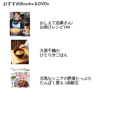
おすすめBooks＆DVDs
おしえて志麻さん!
お助けレシピ100
大原千鶴の
ひとり分ごはん
元気なシニアの野菜たっぷり
たんぱく質も 2品献立
これならできる!
ハツ江おばあちゃんの人気お弁当
ハツ江おばあちゃんの