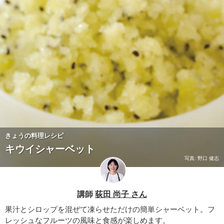
きょうの料理レシピ
キウイシャーベット
写真: 野口 健志
講師
荻田 尚子 さん
果汁とシロップを混ぜて凍らせただけの簡単シャーベット。フ
レッシュなフルーツの風味と食感が楽しめます。