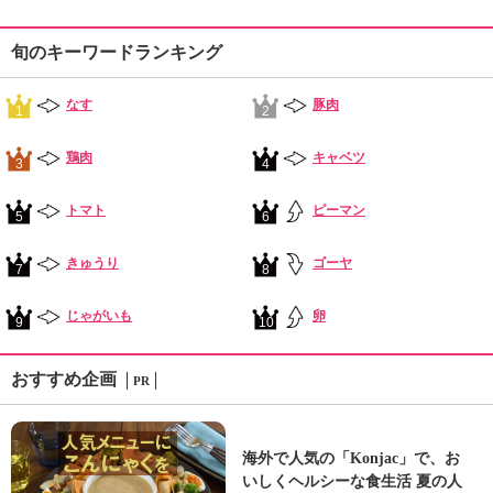
旬のキーワードランキング
なす
豚肉
1
2
鶏肉
キャベツ
3
4
トマト
ピーマン
5
6
きゅうり
ゴーヤ
7
8
じゃがいも
卵
9
10
おすすめ企画
PR
海外で人気の「Konjac」で、お
いしくヘルシーな食生活 夏の人