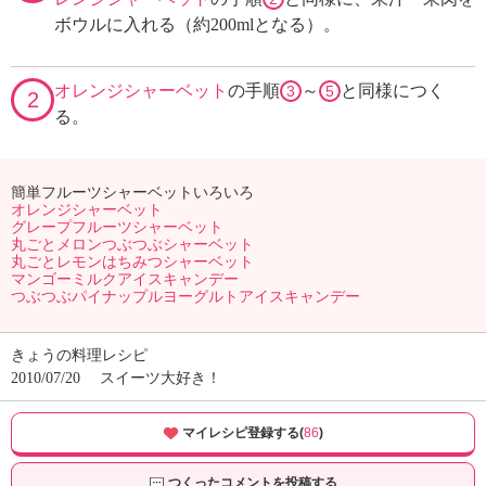
ボウルに入れる（約200mlとなる）。
オレンジシャーベット
の手順
～
と同様につく
3
5
2
る。
簡単フルーツシャーベットいろいろ
オレンジシャーベット
グレープフルーツシャーベット
丸ごとメロンつぶつぶシャーベット
丸ごとレモンはちみつシャーベット
マンゴーミルクアイスキャンデー
つぶつぶパイナップルヨーグルトアイスキャンデー
きょうの料理レシピ
2010/07/20
スイーツ大好き！
マイレシピ登録する(
86
)
つくったコメントを投稿する