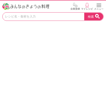
お
検索
い
し
い
レ
シ
ピ
を
見
つ
け
よ
う
。
N
H
K
エ
デ