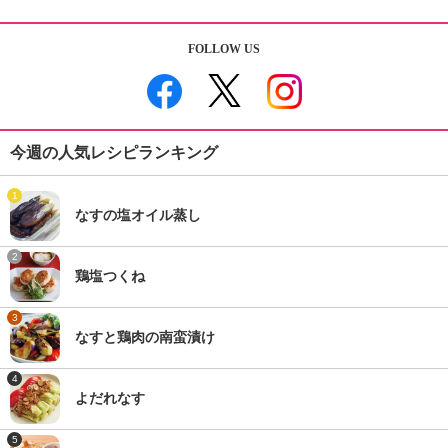
FOLLOW US
今週の人気レシピランキング
1
なすの塩オイル蒸し
2
鶏塩つくね
3
なすと鶏肉の南蛮漬け
4
よだれなす
5