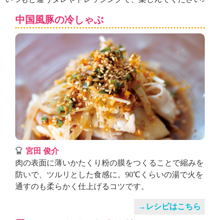
ュ
ケ
中国風豚の冷しゃぶ
ー
シ
ョ
ナ
ル
「
み
ん
な
の
き
ょ
う
宮田 俊介
の
肉の表面に薄いかたくり粉の膜をつくることで縮みを
料
防いで、ツルリとした食感に。90℃くらいの湯で火を
理
通すのも柔らかく仕上げるコツです。
」
→レシピはこちら