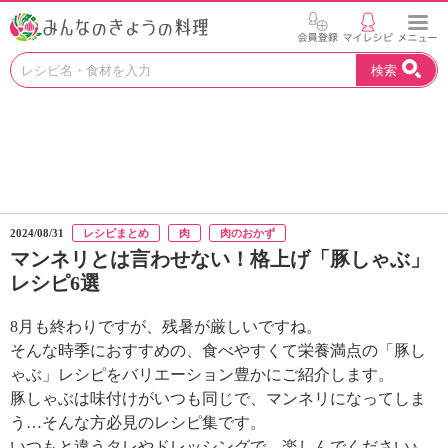
お
検索
い
し
い
レ
シ
ピ
を
見
2024/08/31
レシピまとめ
肉
肉のおかず
つ
マンネリとは言わせない！格上げ「豚しゃぶ」
け
レシピ6選
よ
う
。
8月も終わりですが、残暑が厳しいですね。
N
そんな時季におすすめの、食べやすくて栄養満点の「豚し
H
ゃぶ」レシピをバリエーション豊かにご紹介します。
K
豚しゃぶは味付けがいつも同じで、マンネリになってしま
エ
う…そんな方必見のレシピ集です。
デ
いつもと違うタレやドレッシングで、楽しんでください♪