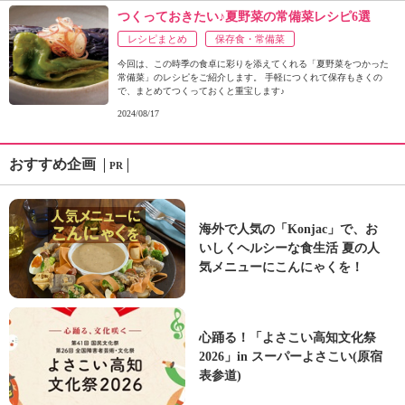
つくっておきたい♪夏野菜の常備菜レシピ6選
レシピまとめ
保存食・常備菜
今回は、この時季の食卓に彩りを添えてくれる「夏野菜をつかった
常備菜」のレシピをご紹介します。 手軽につくれて保存もきくの
で、まとめてつくっておくと重宝します♪
2024/08/17
おすすめ企画
PR
海外で人気の「Konjac」で、お
いしくヘルシーな食生活 夏の人
気メニューにこんにゃくを！
心踊る！「よさこい高知文化祭
2026」in スーパーよさこい(原宿
表参道)