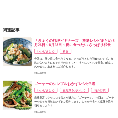
関連記事
「きょうの料理ビギナーズ」放送レシピまとめ 8
月26日～8月28日～夏に食べたい さっぱり和食
レシピまとめ
和食
今回は、暑い日に食べたくなる、さっぱりとした和食のレシピ。食
慾のないときにピッタリのおすしや、すぐにつくれる煮物、献立に
欠かせないあえ物など紹介します。
2024/08/30
ゴーヤーのシンプルおかずレシピ6選
レシピまとめ
夏野菜をおいしく
旬の野菜
栄養豊富でクセになる苦みが魅力の「ゴーヤー」。 今回は、ゴーヤ
ーを使った簡単おかずをご紹介します。しっかり食べて猛暑を乗り
切りましょう！
2024/08/24