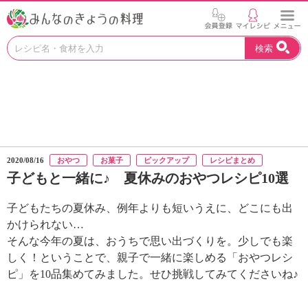
お
検索
い
し
い
レ
シ
ピ
を
見
2020/08/16
おやつ
お菓子
ピックアップ
レシピまとめ
つ
子どもと一緒に♪ 夏休みのおやつレシピ10選
け
よ
子どもたちの夏休み、例年よりも短いうえに、どこにも出
う
。
かけられない…
N
そんな今年の夏は、おうちで思い出づくりを。少しでも楽
H
しく！ということで、親子で一緒に楽しめる「おやつレシ
K
ピ」を10品集めてみました。せひ挑戦してみてくださいね♪
エ
デ