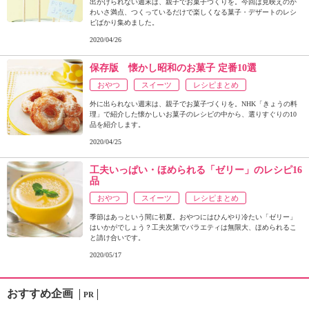
出かけられない週末は、親子でお菓子づくりを。今回は見映えのか
わいさ満点、つくっているだけで楽しくなる菓子・デザートのレシ
ピばかり集めました。
2020/04/26
保存版 懐かし昭和のお菓子 定番10選
おやつ
スイーツ
レシピまとめ
外に出られない週末は、親子でお菓子づくりを。NHK「きょうの料
理」で紹介した懐かしいお菓子のレシピの中から、選りすぐりの10
品を紹介します。
2020/04/25
工夫いっぱい・ほめられる「ゼリー」のレシピ16
品
おやつ
スイーツ
レシピまとめ
季節はあっという間に初夏。おやつにはひんやり冷たい「ゼリー」
はいかがでしょう？工夫次第でバラエティは無限大、ほめられるこ
と請け合いです。
2020/05/17
おすすめ企画
PR