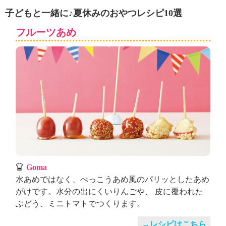
ュ
子どもと一緒に♪夏休みのおやつレシピ10選
ケ
ー
フルーツあめ
シ
ョ
ナ
ル
「
み
ん
な
の
き
ょ
う
の
Goma
料
水あめではなく、べっこうあめ風のパリッとしたあめ
理
がけです。水分の出にくいりんごや、 皮に覆われた
」
ぶどう、ミニトマトでつくります。
→レシピはこちら