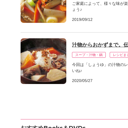
ご家庭によって、様々な味が楽
ょう♪
2019/09/12
汁物からおかずまで。
スープ・汁物・鍋
レシピま
今回は「しょうゆ」の汁物のレ
いね♪
2020/05/27
おすすめBooks＆DVDs