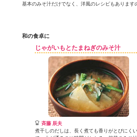
K
基本のみそ汁だけでなく、洋風のレシピもあります
エ
デ
ュ
ケ
和の食卓に
ー
シ
じゃがいもとたまねぎのみそ汁
ョ
ナ
ル
「
み
ん
な
の
き
ょ
う
の
斉藤 辰夫
料
煮干しのだしは、長く煮ても香りがとびにく
理