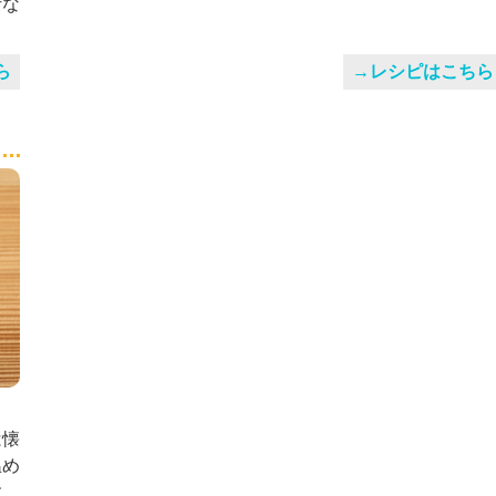
汁な
ら
→レシピはこちら
は懐
温め
す。