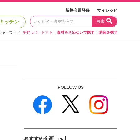
新規会員登録
マイレシピ
キッチン
検索
めキーワード
平野 レミ
トマト
|
食材をきめないで探す
|
講師を探す
FOLLOW US
おすすめ企画
PR