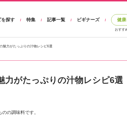
ピを探す
特集
記事一覧
ビギナーズ
健康
/
/
/
/
おすす
の魅力がたっぷりの汁物レシピ6選
魅力がたっぷりの汁物レシピ6選
。
ものの調味料です。