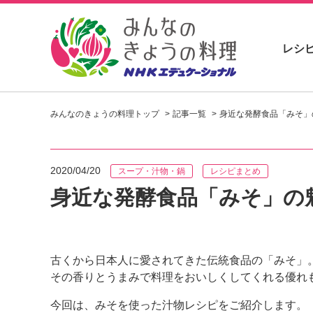
レシ
お
い
みんなのきょうの料理トップ
記事一覧
身近な発酵食品「みそ」
し
い
レ
シ
2020/04/20
スープ・汁物・鍋
レシピまとめ
ピ
を
身近な発酵食品「みそ」の
見
つ
け
よ
古くから日本人に愛されてきた伝統食品の「みそ」
う
その香りとうまみで料理をおいしくしてくれる優れ
。
N
今回は、みそを使った汁物レシピをご紹介します。
H