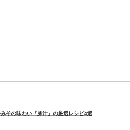
みその味わい『豚汁』の厳選レシピ4選