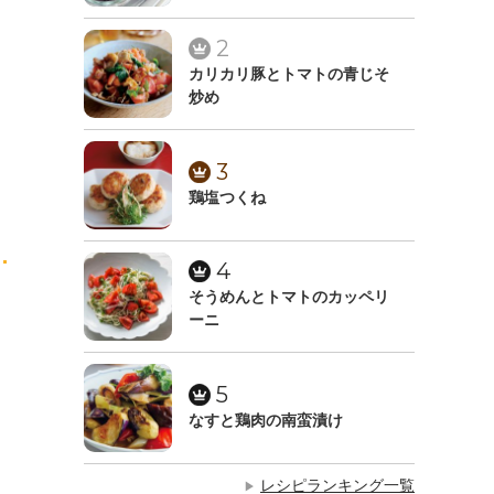
2
カリカリ豚とトマトの青じそ
炒め
3
鶏塩つくね
4
そうめんとトマトのカッペリ
ーニ
5
なすと鶏肉の南蛮漬け
レシピランキング一覧
▶