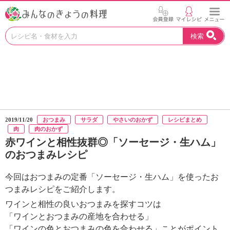
お
検索
い
し
い
レ
シ
ピ
を
見
2019/11/20
おつまみ
サラダ
やさいのおかず
レシピまとめ
つ
肉
肉のおかず
け
赤ワインと相性抜群◎「ソーセージ・生ハム」
よ
のおつまみレシピ
う
。
今回はおつまみの定番「ソーセージ・生ハム」を使ったお
N
H
つまみレシピをご紹介します。
K
ワインと相性の良いおつまみを探すコツは
エ
「ワインとおつまみの産地を合わせる」
デ
「ワインの色とおつまみの色を合わせる」ことがポイント