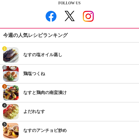
FOLLOW US
今週の人気レシピランキング
1
なすの塩オイル蒸し
2
鶏塩つくね
3
なすと鶏肉の南蛮漬け
4
よだれなす
5
なすのアンチョビ炒め