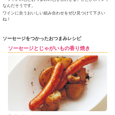
ュ
なんだそうです。
ケ
ー
ワインに合うおいしい組み合わせをぜひ見つけて下さい
シ
ね！
ョ
ナ
ル
ソーセージをつかったおつまみレシピ
「
み
ソーセージとじゃがいもの香り焼き
ん
な
の
き
ょ
う
の
料
理
」