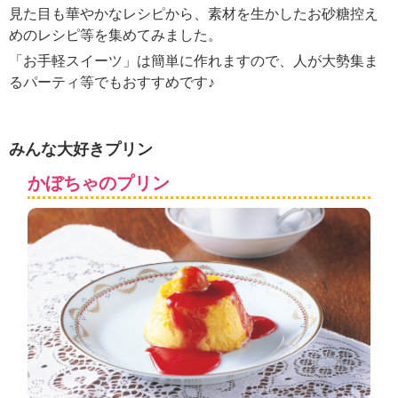
ュ
見た目も華やかなレシピから、素材を生かしたお砂糖控え
ケ
めのレシピ等を集めてみました。
ー
シ
「お手軽スイーツ」は簡単に作れますので、人が大勢集ま
ョ
るパーティ等でもおすすめです♪
ナ
ル
「
みんな大好きプリン
み
ん
かぼちゃのプリン
な
の
き
ょ
う
の
料
理
」