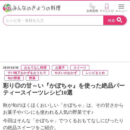
お
検索
い
し
い
レ
シ
ピ
を
見
2019/10/30
おもてなし料理
お菓子
スイーツ
つ
デパ地下おかずをおうちで
やさいのおかず
レシピまとめ
け
旬の野菜
野菜
よ
彩り◎の甘～い『かぼちゃ』を使った絶品パー
う
ティースイーツレシピ10選
。
N
秋が旬のほくほくおいしい「かぼちゃ」は、その甘さから
H
お菓子やパンにも使われる人気の野菜です♪
K
エ
今回はそんな「かぼちゃ」でつくるおもてなしにぴったり
デ
の絶品スイーツをご紹介。