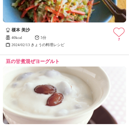
榎本 美沙
40kcal
5分
7
2024/02/13 きょうの料理レシピ
豆の甘煮混ぜヨーグルト