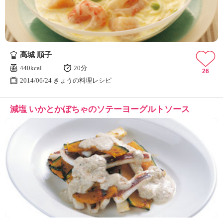
髙城 順子
440kcal
20分
26
2014/06/24 きょうの料理レシピ
減塩 いかとかぼちゃのソテーヨーグルトソース