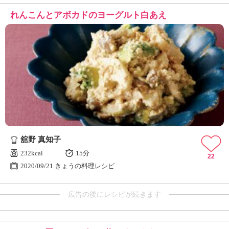
れんこんとアボカドのヨーグルト白あえ
舘野 真知子
232kcal
15分
22
2020/09/21 きょうの料理レシピ
広告の後にレシピが続きます