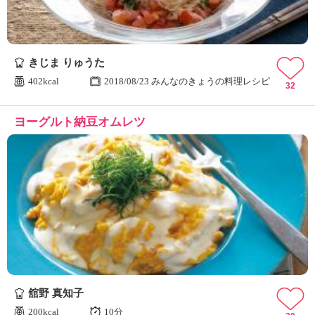
きじま りゅうた
402kcal
2018/08/23 みんなのきょうの料理レシピ
32
ヨーグルト納豆オムレツ
舘野 真知子
200kcal
10分