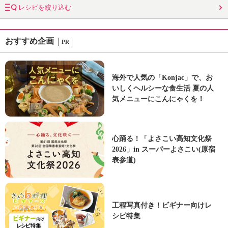
レシピを絞り込む
おすすめ企画
PR
海外で人気の「Konjac」で、お
いしくヘルシーな食生活 夏の人
気メニューにこんにゃくを！
心踊る！「よさこい高知文化祭
2026」in スーパーよさこい(原宿
表参道)
工程写真付き！ビギナー向けレ
シピ特集