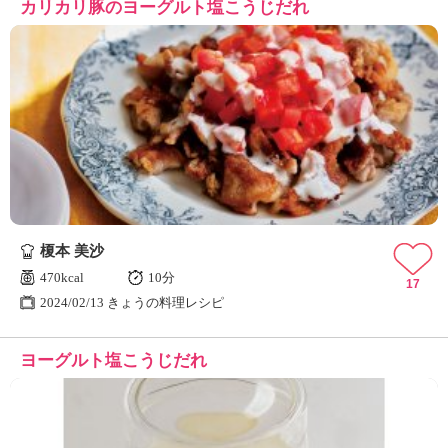
カリカリ豚のヨーグルト塩こうじだれ
榎本 美沙
470kcal
10分
17
2024/02/13 きょうの料理レシピ
ヨーグルト塩こうじだれ