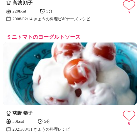
髙城 順子
220kcal
5分
7
2008/02/14 きょうの料理ビギナーズレシピ
ミニトマトのヨーグルトソース
荻野 恭子
50kcal
5分
6
2021/08/11 きょうの料理レシピ