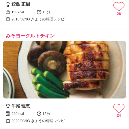
鮫島 正樹
190kcal
10分
26
2010/02/03 きょうの料理レシピ
みそヨーグルトチキン
牛尾 理恵
220kcal
15分
24
2020/03/03 きょうの料理レシピ