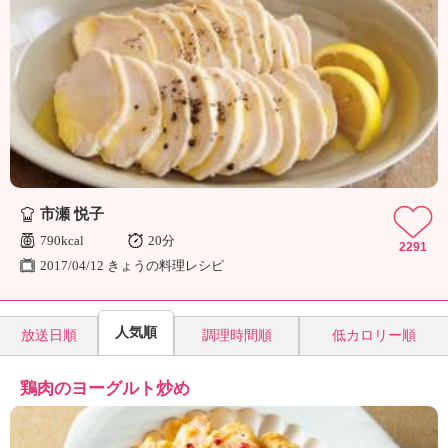
ュ
ケ
ー
シ
ョ
ナ
ル
「
み
ん
な
市瀬 悦子
の
790kcal
20分
2291
き
2017/04/12 きょうの料理レシピ
ょ
う
の
人気順
放送日順
調理時間順
低カロリー順
料
理
」
鶏肉のヨーグルト炒め