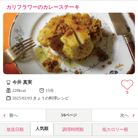
カリフラワーのカレーステーキ
今井 真実
220kcal
15分
5
2025/02/03 きょうの料理レシピ
前へ
5/6ページ
次へ
人気順
放送日順
調理時間順
低カロリー順