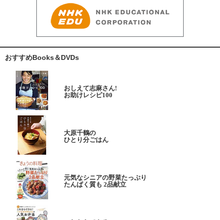
おすすめBooks＆DVDs
おしえて志麻さん!
お助けレシピ100
大原千鶴の
ひとり分ごはん
元気なシニアの野菜たっぷり
たんぱく質も 2品献立