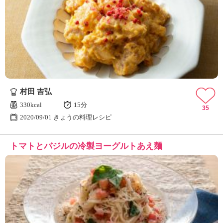
村田 吉弘
330kcal
15分
35
2020/09/01 きょうの料理レシピ
トマトとバジルの冷製ヨーグルトあえ麺