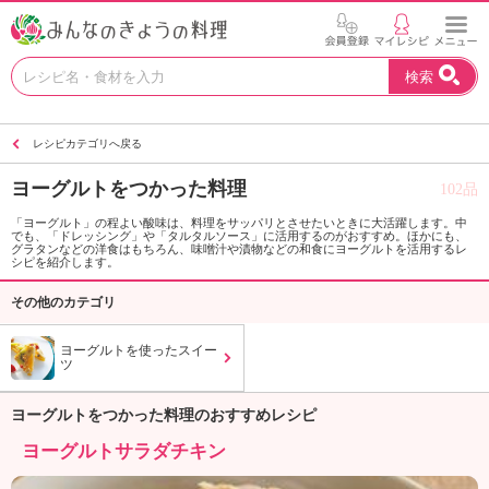
お
検索
い
し
い
レシピカテゴリへ戻る
レ
シ
ヨーグルトをつかった料理
102品
ピ
を
「ヨーグルト」の程よい酸味は、料理をサッパリとさせたいときに大活躍します。中
でも、「ドレッシング」や「タルタルソース」に活用するのがおすすめ。ほかにも、
見
グラタンなどの洋食はもちろん、味噌汁や漬物などの和食にヨーグルトを活用するレ
つ
シピを紹介します。
け
その他のカテゴリ
よ
う
ヨーグルトを使ったスイー
。
ツ
N
H
ヨーグルトをつかった料理のおすすめレシピ
K
エ
ヨーグルトサラダチキン
デ