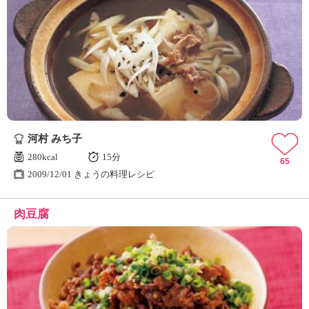
河村 みち子
280kcal
15分
65
2009/12/01 きょうの料理レシピ
肉豆腐