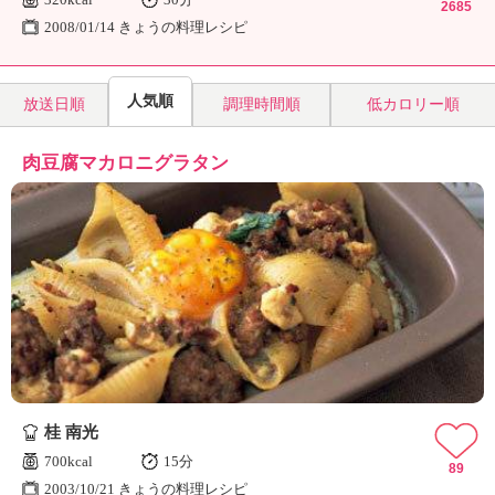
2685
2008/01/14 きょうの料理レシピ
人気順
放送日順
調理時間順
低カロリー順
肉豆腐マカロニグラタン
桂 南光
700kcal
15分
89
2003/10/21 きょうの料理レシピ