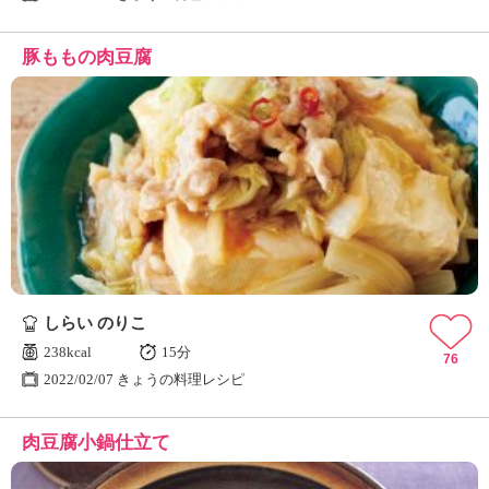
豚ももの肉豆腐
しらい のりこ
238kcal
15分
76
2022/02/07 きょうの料理レシピ
肉豆腐小鍋仕立て