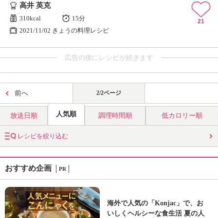
高井 英克
310kcal
15分
21
2021/11/02 きょうの料理レシピ
広告の後にレシピが続きます
前へ
2/2ページ
人気順
放送日順
調理時間順
低カロリー順
レシピを絞り込む
おすすめ企画
PR
海外で人気の「Konjac」で、お
いしくヘルシーな食生活 夏の人