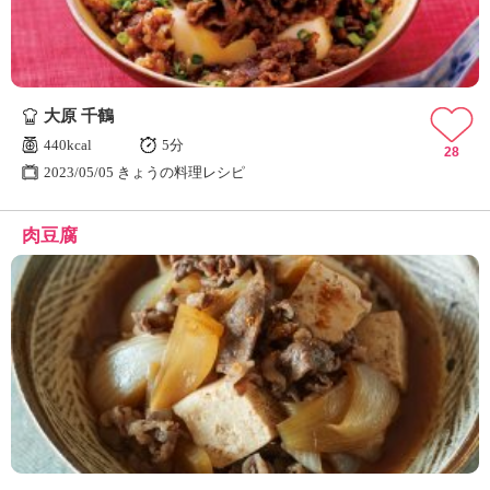
大原 千鶴
440kcal
5分
28
2023/05/05 きょうの料理レシピ
肉豆腐