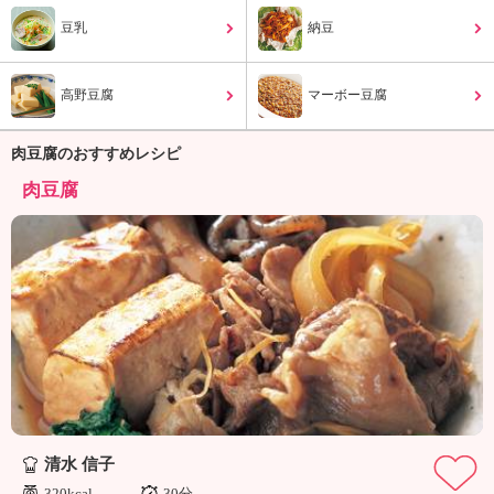
ュ
ケ
豆乳
納豆
ー
シ
高野豆腐
ョ
マーボー豆腐
ナ
ル
肉豆腐のおすすめレシピ
「
肉豆腐
み
ん
な
の
き
ょ
う
の
料
理
」
清水 信子
320kcal
30分