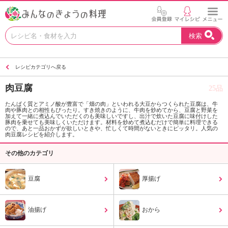
お
検索
い
し
い
レシピカテゴリへ戻る
レ
シ
肉豆腐
25品
ピ
を
たんぱく質とアミノ酸が豊富で「畑の肉」といわれる大豆からつくられた豆腐は、牛
肉や豚肉との相性もぴったり。すき焼きのように、牛肉を炒めてから、豆腐と野菜を
見
加えて一緒に煮込んでいただくのも美味しいですし、出汁で炊いた豆腐に味付けした
つ
豚肉を乗せても美味しくいただけます。材料を炒めて煮込むだけで簡単に料理できる
ので、あと一品おかずが欲しいときや、忙しくて時間がないときにピッタリ。人気の
け
肉豆腐レシピを紹介します。
よ
その他のカテゴリ
う
。
N
豆腐
厚揚げ
H
K
エ
油揚げ
おから
デ