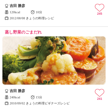
吉田 勝彦
120kcal
10分
245
2012/08/08 きょうの料理レシピ
蒸し野菜のごまだれ
吉田 勝彦
240kcal
15分
241
2010/09/02 きょうの料理ビギナーズレシピ