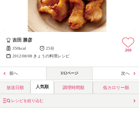
吉田 勝彦
350kcal
25分
200
2012/08/08 きょうの料理レシピ
前へ
3/12ページ
次へ
人気順
放送日順
調理時間順
低カロリー順
レシピを絞り込む