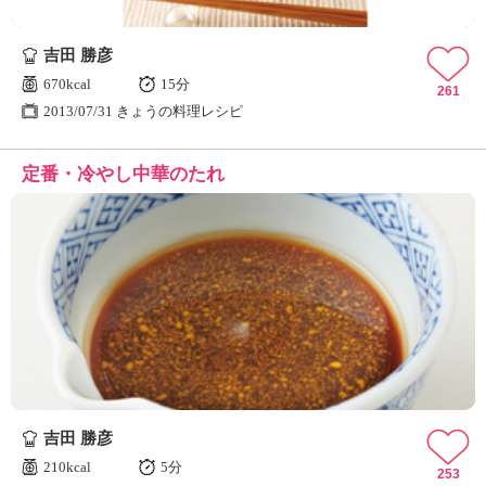
吉田 勝彦
670kcal
15分
261
2013/07/31 きょうの料理レシピ
定番・冷やし中華のたれ
吉田 勝彦
210kcal
5分
253