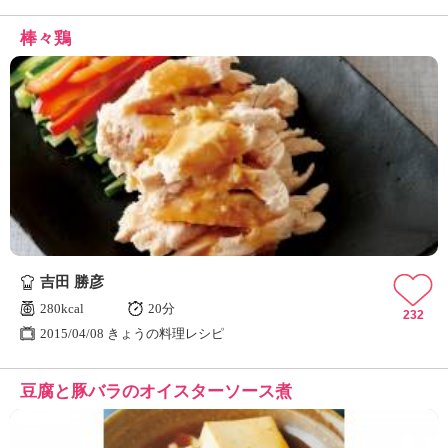
棒々鶏
吉田 勝彦
280kcal
20分
232
2015/04/08 きょうの料理レシピ
豆腐と豚バラのオイスターソース煮