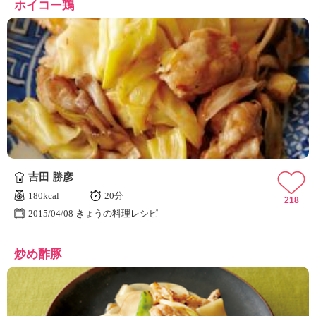
ホイコー鶏
吉田 勝彦
180kcal
20分
218
2015/04/08 きょうの料理レシピ
炒め酢豚