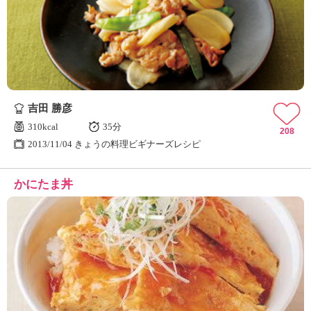
吉田 勝彦
310kcal
35分
208
2013/11/04 きょうの料理ビギナーズレシピ
かにたま丼