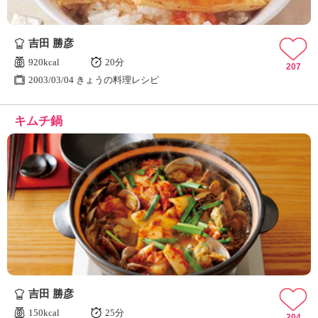
吉田 勝彦
920kcal
20分
207
2003/03/04 きょうの料理レシピ
キムチ鍋
吉田 勝彦
150kcal
25分
204