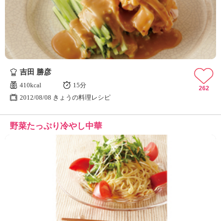
ュ
ケ
ー
シ
ョ
ナ
ル
吉田 勝彦
「
み
410kcal
15分
262
ん
2012/08/08 きょうの料理レシピ
な
の
野菜たっぷり冷やし中華
き
ょ
う
の
料
理
」