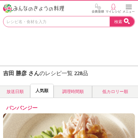
お
検索
い
し
い
レ
シ
ピ
を
見
吉田 勝彦 さん
のレシピ一覧
228
品
つ
け
よ
人気順
放送日順
調理時間順
低カロリー順
う
。
N
バンバンジー
H
K
エ
デ