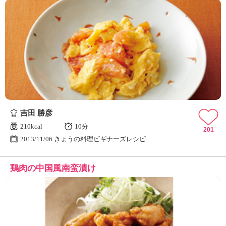
吉田 勝彦
210kcal
10分
201
2013/11/06 きょうの料理ビギナーズレシピ
鶏肉の中国風南蛮漬け