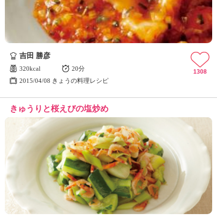
吉田 勝彦
320kcal
20分
1308
2015/04/08 きょうの料理レシピ
きゅうりと桜えびの塩炒め