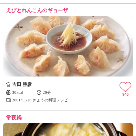
えびとれんこんのギョーザ
吉田 勝彦
30kcal
20分
946
2001/11/26 きょうの料理レシピ
常夜鍋