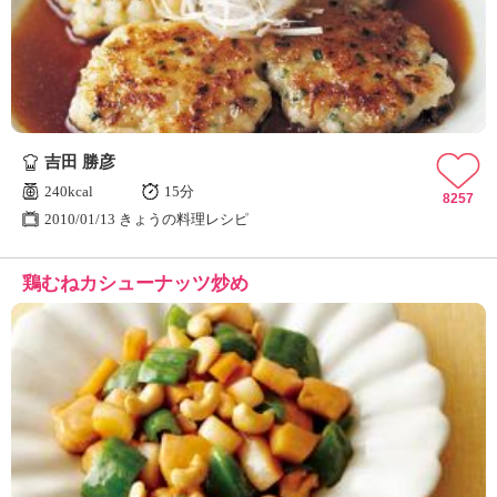
ュ
ケ
ー
シ
ョ
ナ
ル
吉田 勝彦
「
み
240kcal
15分
8257
ん
2010/01/13 きょうの料理レシピ
な
の
鶏むねカシューナッツ炒め
き
ょ
う
の
料
理
」