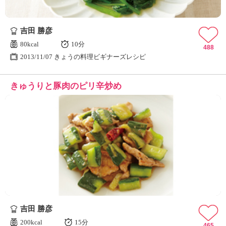
吉田 勝彦
80kcal
10分
488
2013/11/07 きょうの料理ビギナーズレシピ
きゅうりと豚肉のピリ辛炒め
吉田 勝彦
200kcal
15分
465