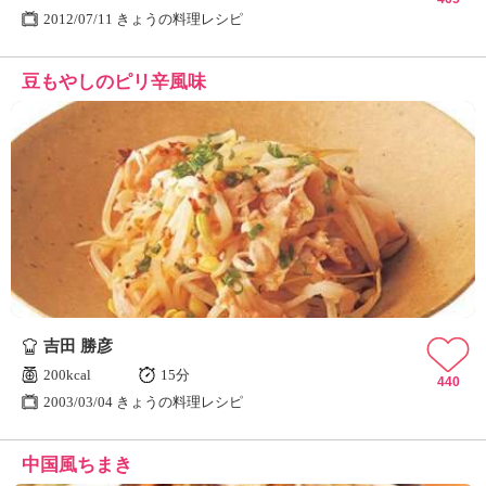
2012/07/11 きょうの料理レシピ
豆もやしのピリ辛風味
吉田 勝彦
200kcal
15分
440
2003/03/04 きょうの料理レシピ
中国風ちまき