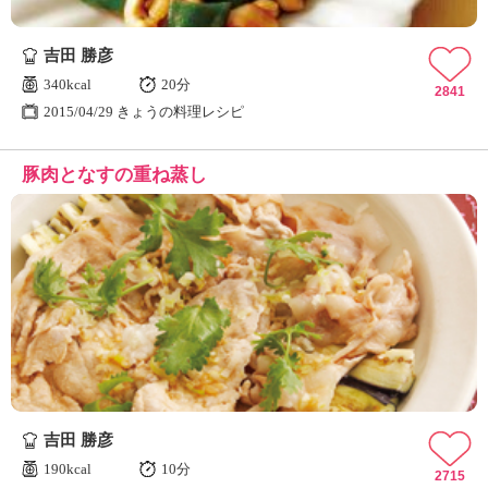
吉田 勝彦
340kcal
20分
2841
2015/04/29 きょうの料理レシピ
豚肉となすの重ね蒸し
吉田 勝彦
190kcal
10分
2715