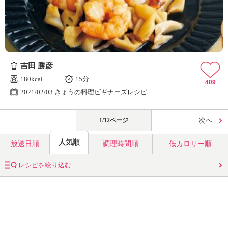
吉田 勝彦
180kcal
15分
409
2021/02/03 きょうの料理ビギナーズレシピ
1/12ページ
次へ
人気順
放送日順
調理時間順
低カロリー順
レシピを絞り込む