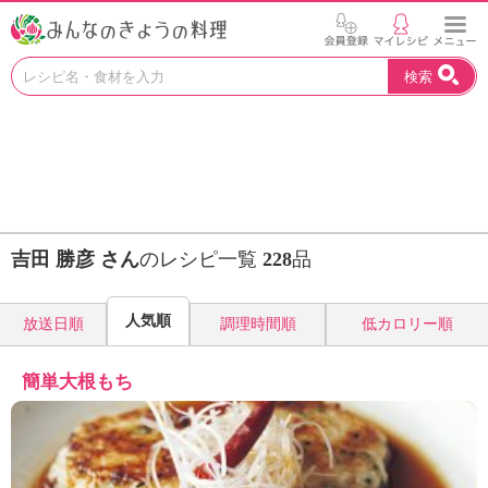
お
検索
い
し
い
レ
シ
ピ
を
見
吉田 勝彦 さん
のレシピ一覧
228
品
つ
け
よ
人気順
放送日順
調理時間順
低カロリー順
う
。
N
簡単大根もち
H
K
エ
デ