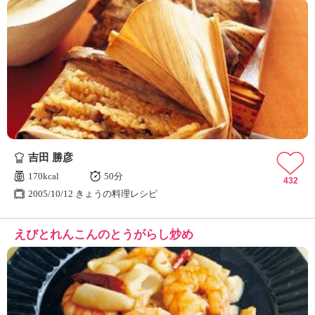
吉田 勝彦
170kcal
50分
432
2005/10/12 きょうの料理レシピ
えびとれんこんのとうがらし炒め