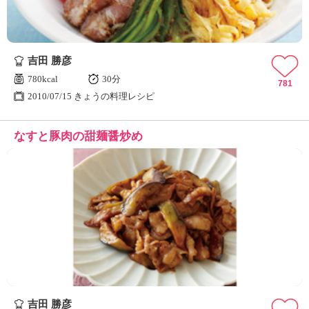
吉田 勝彦
780kcal
30分
781
2010/07/15 きょうの料理レシピ
なすと豚肉の甜麺醤炒め
吉田 勝彦