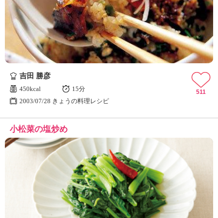
吉田 勝彦
450kcal
15分
511
2003/07/28 きょうの料理レシピ
小松菜の塩炒め