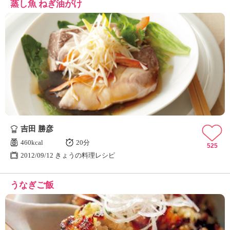
蒸し魚 ねぎ油がけ
吉田 勝彦
460kcal
20分
525
2012/09/12 きょうの料理レシピ
うなぎご飯