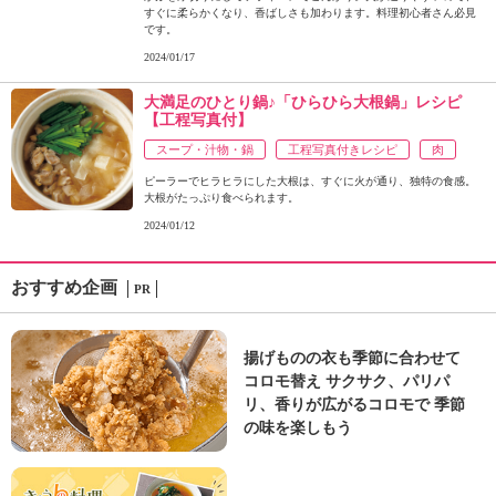
すぐに柔らかくなり、香ばしさも加わります。料理初心者さん必見
です。
2024/01/17
大満足のひとり鍋♪「ひらひら大根鍋」レシピ
【工程写真付】
スープ・汁物・鍋
工程写真付きレシピ
肉
ピーラーでヒラヒラにした大根は、すぐに火が通り、独特の食感。
大根がたっぷり食べられます。
2024/01/12
おすすめ企画
PR
揚げものの衣も季節に合わせて
コロモ替え サクサク、パリパ
リ、香りが広がるコロモで 季節
の味を楽しもう