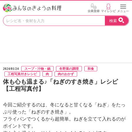
お
検索
い
し
い
レ
シ
ピ
を
見
2024/01/24
スープ・汁物・鍋
冬野菜の調理
和食
つ
工程写真付きレシピ
肉
肉のおかず
け
体も心も温まる♪「ねぎのすき焼き」レシピ
よ
【工程写真付】
う
。
N
今回ご紹介するのは、冬になると甘くなる「ねぎ」をたっ
H
ぷり使った「ねぎのすき焼き」。
K
フライパンでつくるから超簡単。ねぎを立てて入れるのが
エ
ポイントです。
デ