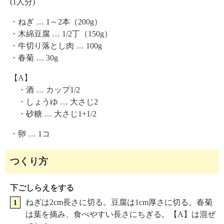
(1人分)
・ねぎ … 1～2本（200g）
・木綿豆腐 … 1/2丁（150g）
・牛切り落とし肉 … 100g
・春菊 … 30g
【A】
・酒 … カップ1/2
・しょうゆ … 大さじ2
・砂糖 … 大さじ1+1/2
・卵 … 1コ
つくり方
下ごしらえをする
ねぎは2cm長さに切る。豆腐は1cm厚さに切る。春菊
は葉を摘み、食べやすい長さにちぎる。【A】は混ぜ