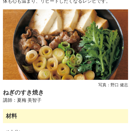
体も心も温まり、リピートしたくなるレシピです。
ュ
ケ
ー
シ
ョ
ナ
ル
「
み
ん
な
の
き
ょ
写真：野口 健志
う
ねぎのすき焼き
の
料
講師：
夏梅 美智子
理
」
材料