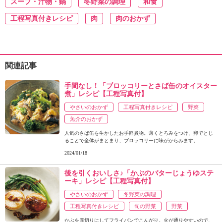
スープ・汁物・鍋
冬野菜の調理
和食
工程写真付きレシピ
肉
肉のおかず
関連記事
手間なし！「ブロッコリーとさば缶のオイスター
煮」レシピ【工程写真付】
やさいのおかず
工程写真付きレシピ
野菜
魚介のおかず
人気のさば缶を生かしたお手軽煮物。薄くとろみをつけ、卵でとじ
ることで全体がまとまり、ブロッコリーに味がからみます。
2024/01/18
後を引くおいしさ♪「かぶのバターじょうゆステ
ーキ」レシピ【工程写真付】
やさいのおかず
冬野菜の調理
工程写真付きレシピ
旬の野菜
野菜
かぶを厚切りにしてフライパンでこんがり。火が通りやすいので、