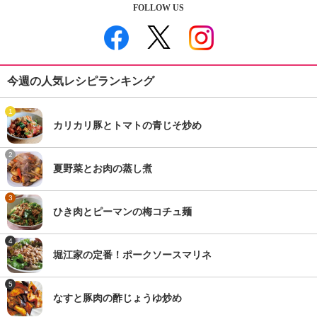
FOLLOW US
今週の人気レシピランキング
1
カリカリ豚とトマトの青じそ炒め
2
夏野菜とお肉の蒸し煮
3
ひき肉とピーマンの梅コチュ麺
4
堀江家の定番！ポークソースマリネ
5
なすと豚肉の酢じょうゆ炒め