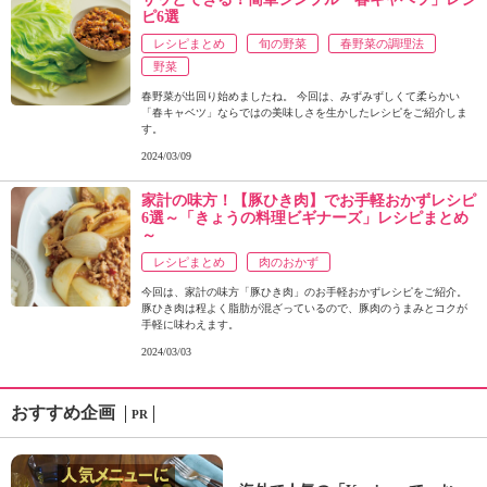
ピ6選
レシピまとめ
旬の野菜
春野菜の調理法
野菜
春野菜が出回り始めましたね。 今回は、みずみずしくて柔らかい
「春キャベツ」ならではの美味しさを生かしたレシピをご紹介しま
す。
2024/03/09
家計の味方！【豚ひき肉】でお手軽おかずレシピ
6選～「きょうの料理ビギナーズ」レシピまとめ
～
レシピまとめ
肉のおかず
今回は、家計の味方「豚ひき肉」のお手軽おかずレシピをご紹介。
豚ひき肉は程よく脂肪が混ざっているので、豚肉のうまみとコクが
手軽に味わえます。
2024/03/03
おすすめ企画
PR