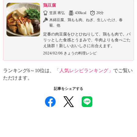
鶏豆腐
笠原 将弘
430kcal
20分
木綿豆腐、鶏もも肉、ねぎ、生しいたけ、春
菊、他
定番の肉豆腐をひとひねりして、鶏もも肉で。パ
リッとした食感とうまみで、牛肉よりも食べごた
え抜群！新しいおいしさに出合えます。
2024/02/06
きょうの料理レシピ
ランキング6～10位は、
「人気レシピランキング」
でご覧い
ただけます。
記事をシェアする