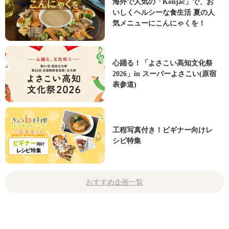
海外で人気の「Konjac」で、お
いしくヘルシーな食生活 夏の人
気メニューにこんにゃくを！
心踊る！「よさこい高知文化祭
2026」in スーパーよさこい(原宿
表参道)
工程写真付き！ビギナー向けレ
シピ特集
おすすめ企画一覧