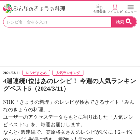
お
検索
い
し
い
レ
シ
ピ
を
見
2024/03/11
レシピまとめ
人気ランキング
つ
4週連続1位はあのレシピ！ 今週の人気ランキン
け
グベスト5（2024/3/11）
よ
う
。
NHK「きょうの料理」のレシピが検索できるサイト「みん
N
なのきょうの料理」。
H
ユーザーのアクセスデータをもとに割り出した「人気レシ
K
ピベスト5」を、毎週お届けします。
エ
なんと4週連続で、笠原将弘さんのレシピが1位に！2～4位
デ
のレシピも先週に続き、根強い人気です。