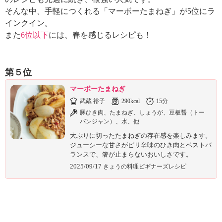
ュ
そんな中、手軽につくれる「マーボーたまねぎ」が5位にラ
ケ
ー
インクイン。
シ
また
6位以下
には、春を感じるレシピも！
ョ
ナ
ル
第５位
「
み
マーボーたまねぎ
ん
武蔵 裕子
290kcal
15分
な
豚ひき肉、たまねぎ、しょうが、豆板醤（トー
の
バンジャン）、水、他
き
大ぶりに切ったたまねぎの存在感を楽しみます。
ょ
ジューシーな甘さがピリ辛味のひき肉とベストバ
う
ランスで、箸が止まらないおいしさです。
の
2025/09/17
きょうの料理ビギナーズレシピ
料
理
」