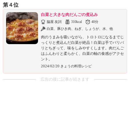
第４位
白菜と大きな肉だんごの煮込み
脇屋 友詞
310kcal
40分
白菜、豚ひき肉、ねぎ、しょうが、水、他
肉のうまみを吸いながら、トロトロになるまでじ
っくりと煮込んだ白菜が絶品！白菜は手でバリバ
リとちぎって、味をしみやすくします。肉だんご
はふんわりと柔らかく、白菜の軸の食感がアクセ
ント。
2024/02/20
きょうの料理レシピ
広告の後に記事が続きます