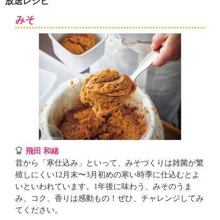
放送レシピ
ュ
ケ
みそ
ー
シ
ョ
ナ
ル
「
み
ん
な
の
き
ょ
う
飛田 和緒
の
昔から「寒仕込み」といって、みそづくりは雑菌が繁
料
殖しにくい12月末〜3月初めの寒い時季に仕込むとよ
理
いといわれています。1年後に味わう、みそのうま
」
み、コク、香りは感動もの！ぜひ、チャレンジしてみ
てください。