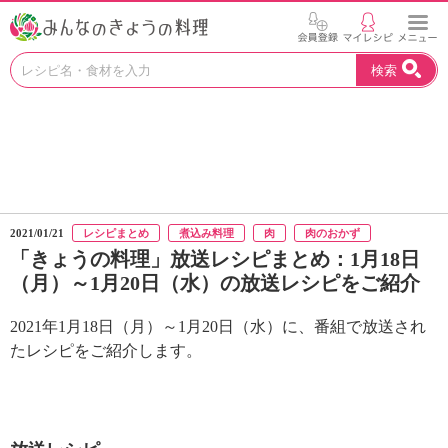
お
検索
い
し
い
レ
シ
ピ
を
見
2021/01/21
レシピまとめ
煮込み料理
肉
肉のおかず
つ
「きょうの料理」放送レシピまとめ：1月18日
け
（月）～1月20日（水）の放送レシピをご紹介
よ
う
。
2021年1月18日（月）～1月20日（水）に、番組で放送され
N
たレシピをご紹介します。
H
K
エ
デ