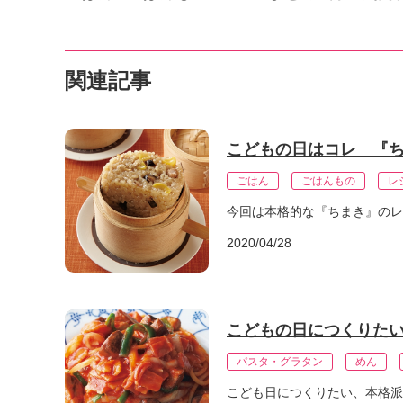
関連記事
こどもの日はコレ 『
ごはん
ごはんもの
レ
今回は本格的な『ちまき』のレ
2020/04/28
こどもの日につくりた
パスタ・グラタン
めん
こども日につくりたい、本格派