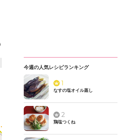
う
今週の人気レシピランキング
1
なすの塩オイル蒸し
2
鶏塩つくね