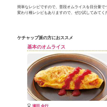
K
簡単なレシピですので、普段オムライスを目分量で
エ
変わり種レシピもありますので、ぜひ試してみてく
デ
ュ
ケ
ー
シ
ケチャップ派の方におススメ
ョ
ナ
基本のオムライス
ル
「
み
ん
な
の
き
ょ
う
の
料
理
瀬田 金行