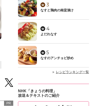
3
なすと鶏肉の南蛮漬け
4
よだれなす
。
5
なすのアンチョビ炒め
レシピランキング一覧
▶
NHK「きょうの料理」
放送＆テキストのご紹介
PR