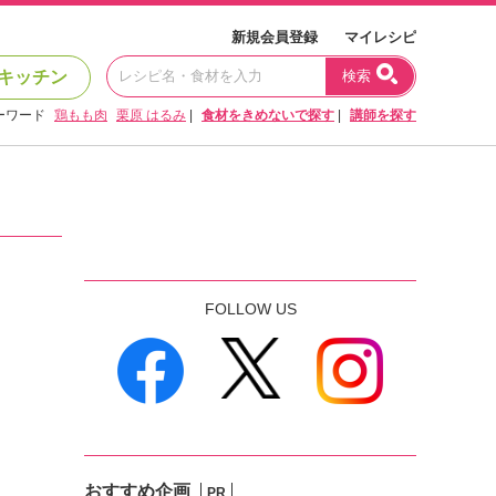
新規会員登録
マイレシピ
キッチン
検索
ーワード
鶏もも肉
栗原 はるみ
|
食材をきめないで探す
|
講師を探す
FOLLOW US
おすすめ企画
PR