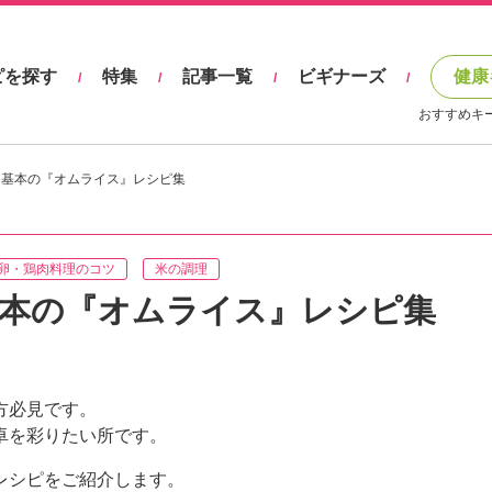
ピを探す
特集
記事一覧
ビギナーズ
健康
/
/
/
/
おすすめキ
 基本の『オムライス』レシピ集
卵・鶏肉料理のコツ
米の調理
基本の『オムライス』レシピ集
方必見です。
卓を彩りたい所です。
レシピをご紹介します。