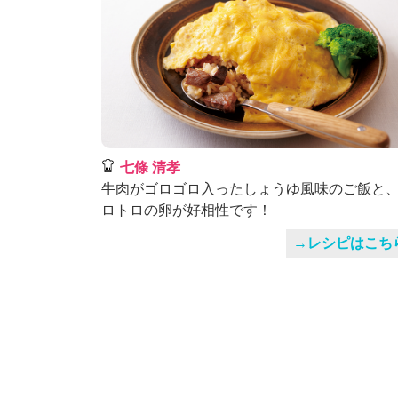
七條 清孝
牛肉がゴロゴロ入ったしょうゆ風味のご飯と
ロトロの卵が好相性です！
→レシピはこち