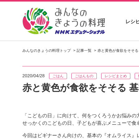
レシ
お
い
みんなのきょうの料理トップ
記事一覧
赤と黄色が食欲をそそる
し
い
レ
シ
2020/04/28
ごはん
ごはんもの
レシピまとめ
ピ
を
赤と黄色が食欲をそそる 
見
つ
け
よ
「こどもの日」に向けて、何をつくろうかお悩みの
う
せっかくのこどもの日、子どもが喜ぶメニューで食
。
N
今回はビギナーさん向けの、基本の『オムライス』
H