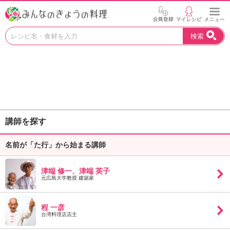
お
検索
い
し
い
レ
シ
ピ
を
見
講師を探す
つ
け
名前が「た行」から始まる講師
よ
う
。
津端 修一、津端 英子
N
元広島大学教授 建築家
H
K
程 一彦
エ
台湾料理店店主
デ