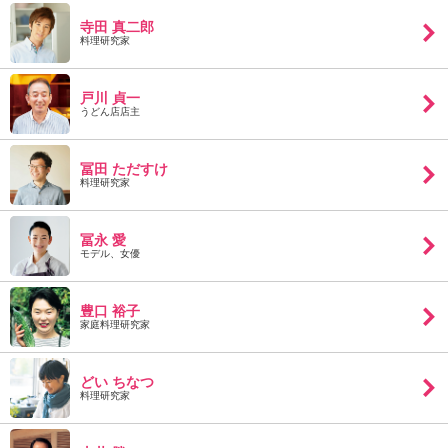
ュ
ケ
寺田 真二郎
料理研究家
ー
シ
ョ
戸川 貞一
ナ
うどん店店主
ル
「
冨田 ただすけ
み
料理研究家
ん
な
の
冨永 愛
き
モデル、女優
ょ
う
豊口 裕子
の
家庭料理研究家
料
理
」
どい ちなつ
料理研究家