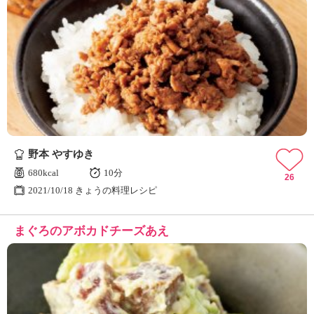
野本 やすゆき
680kcal
10分
26
2021/10/18 きょうの料理レシピ
まぐろのアボカドチーズあえ