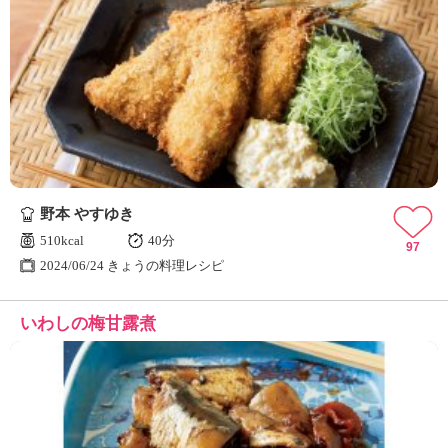
野本 やすゆき
510kcal
40分
97
2024/06/24 きょうの料理レシピ
いわしの梅甘露煮