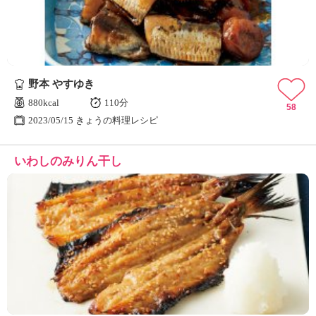
野本 やすゆき
880kcal
110分
58
2023/05/15 きょうの料理レシピ
いわしのみりん干し