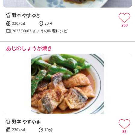
野本 やすゆき
330kcal
20分
250
2025/09/02 きょうの料理レシピ
あじのしょうが焼き
野本 やすゆき
230kcal
10分
82