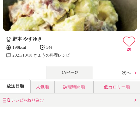
野本 やすゆき
190kcal
5分
20
2021/10/18 きょうの料理レシピ
1/3ページ
次へ
放送日順
人気順
調理時間順
低カロリー順
レシピを絞り込む