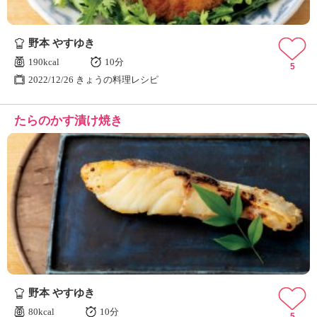
野本 やすゆき
190kcal
10分
5
2022/12/26 きょうの料理レシピ
たらのかす漬け焼き
野本 やすゆき
80kcal
10分
5