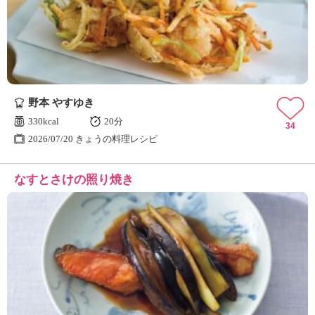
ュ
ケ
ー
シ
ョ
ナ
ル
野本 やすゆき
「
み
330kcal
20分
34
ん
2026/07/20 きょうの料理レシピ
な
の
なすとさけの照り焼き
き
ょ
う
の
料
理
」