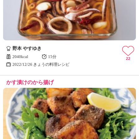
野本 やすゆき
2040kcal
15分
22
2022/12/26 きょうの料理レシピ
かす漬けのから揚げ