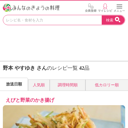
お
検索
い
し
い
レ
シ
ピ
を
見
野本 やすゆき さん
のレシピ一覧
42
品
つ
け
よ
放送日順
人気順
調理時間順
低カロリー順
う
。
N
えびと野菜のかき揚げ
H
K
エ
デ