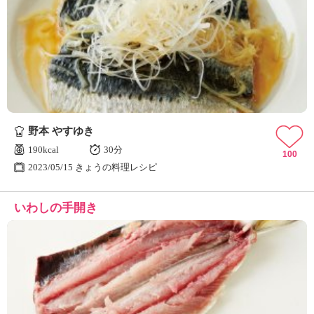
野本 やすゆき
190kcal
30分
100
2023/05/15 きょうの料理レシピ
いわしの手開き