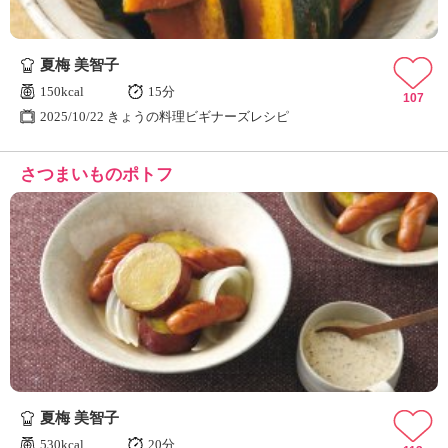
夏梅 美智子
150kcal
15分
107
2025/10/22 きょうの料理ビギナーズレシピ
さつまいものポトフ
夏梅 美智子
530kcal
20分