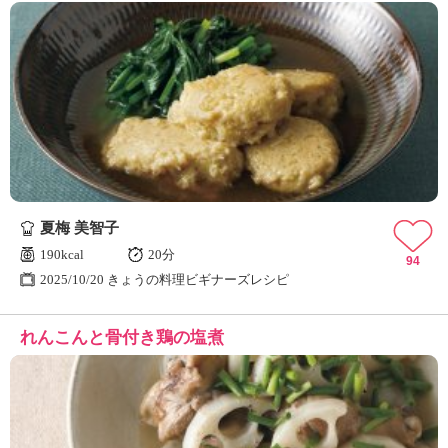
夏梅 美智子
190kcal
20分
94
2025/10/20 きょうの料理ビギナーズレシピ
れんこんと骨付き鶏の塩煮