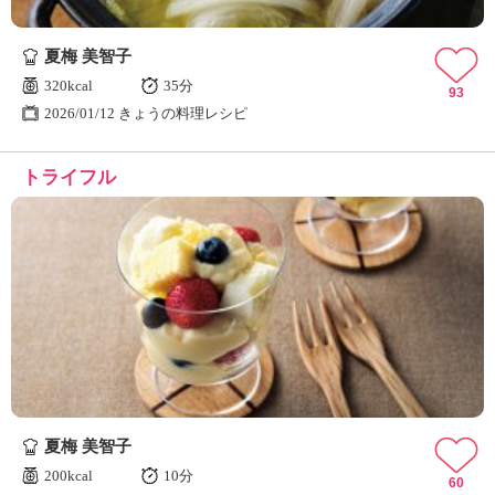
夏梅 美智子
320kcal
35分
93
2026/01/12 きょうの料理レシピ
トライフル
夏梅 美智子
200kcal
10分
60