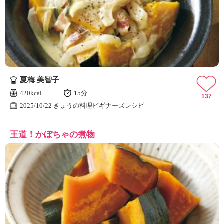
夏梅 美智子
420kcal
15分
137
2025/10/22 きょうの料理ビギナーズレシピ
王道！かぼちゃの煮物