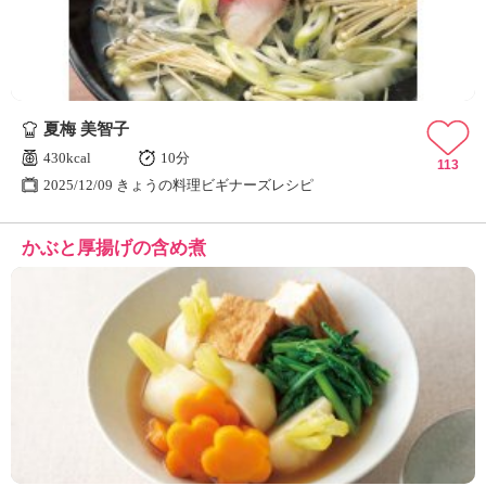
夏梅 美智子
430kcal
10分
113
2025/12/09 きょうの料理ビギナーズレシピ
かぶと厚揚げの含め煮