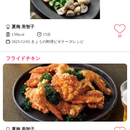
夏梅 美智子
150kcal
15分
37
2025/12/02 きょうの料理ビギナーズレシピ
フライドチキン
夏梅 美智子