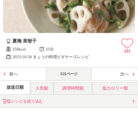
夏梅 美智子
250kcal
35分
221
2025/10/20 きょうの料理ビギナーズレシピ
前へ
3/21ページ
次へ
放送日順
人気順
調理時間順
低カロリー順
レシピを絞り込む