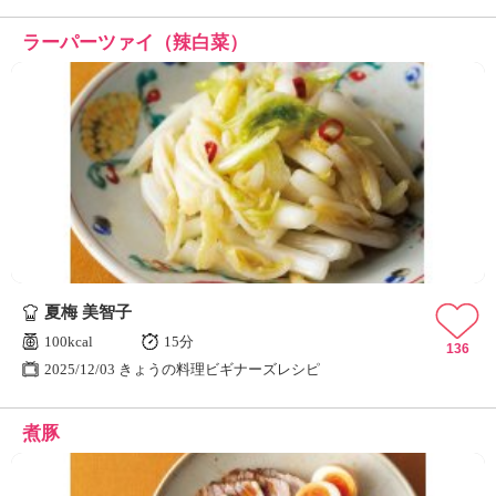
ラーパーツァイ（辣白菜）
夏梅 美智子
100kcal
15分
136
2025/12/03 きょうの料理ビギナーズレシピ
煮豚