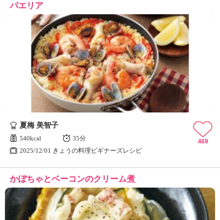
パエリア
夏梅 美智子
540kcal
35分
469
2025/12/01 きょうの料理ビギナーズレシピ
かぼちゃとベーコンのクリーム煮