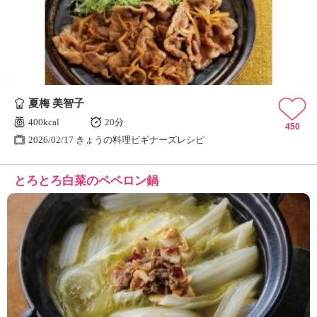
ュ
ケ
ー
シ
ョ
ナ
ル
夏梅 美智子
「
み
400kcal
20分
450
ん
2026/02/17 きょうの料理ビギナーズレシピ
な
の
とろとろ白菜のペペロン鍋
き
ょ
う
の
料
理
」