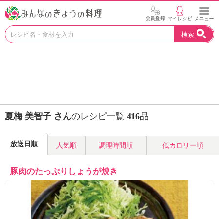
お
検索
い
し
い
レ
シ
ピ
を
見
夏梅 美智子 さん
のレシピ一覧
416
品
つ
け
よ
放送日順
人気順
調理時間順
低カロリー順
う
。
N
豚肉のたっぷりしょうが焼き
H
K
エ
デ