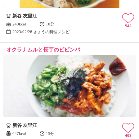
新谷 友里江
240kcal
10分
542
2023/02/28 きょうの料理レシピ
オクラナムルと長芋のビビンバ
新谷 友里江
647kcal
15分
463