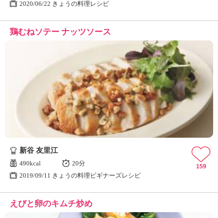
2020/06/22 きょうの料理レシピ
鶏むねソテー ナッツソース
新谷 友里江
490kcal
20分
159
2019/09/11 きょうの料理ビギナーズレシピ
えびと卵のキムチ炒め