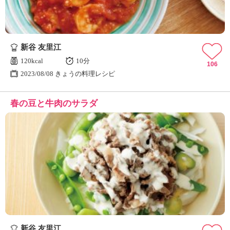
新谷 友里江
120kcal
10分
106
2023/08/08 きょうの料理レシピ
春の豆と牛肉のサラダ
新谷 友里江