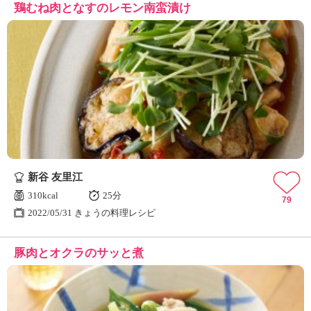
鶏むね肉となすのレモン南蛮漬け
新谷 友里江
310kcal
25分
79
2022/05/31 きょうの料理レシピ
豚肉とオクラのサッと煮