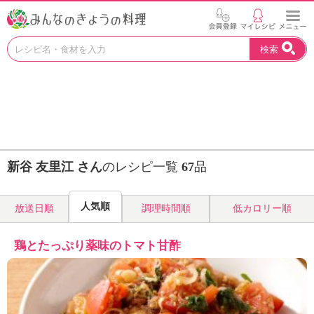
お
検索
い
し
い
レ
シ
ピ
を
見
新谷 友里江 さん
のレシピ一覧
67
品
つ
け
よ
人気順
放送日順
調理時間順
低カロリー順
う
。
N
鶏とたっぷり薬味のトマト甘酢
H
K
エ
デ