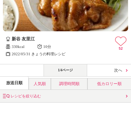
新谷 友里江
330kcal
10分
52
2022/05/31 きょうの料理レシピ
1/4ページ
次へ
放送日順
人気順
調理時間順
低カロリー順
レシピを絞り込む