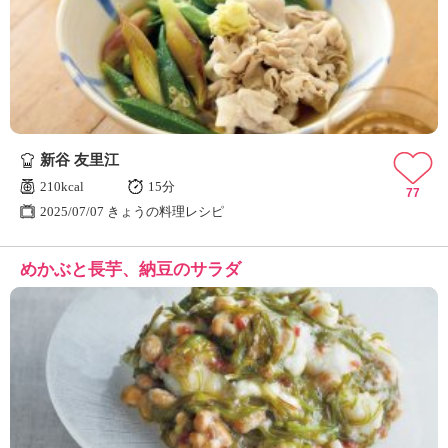
新谷 友里江
210kcal
15分
77
2025/07/07 きょうの料理レシピ
めかぶと長芋、納豆のサラダ