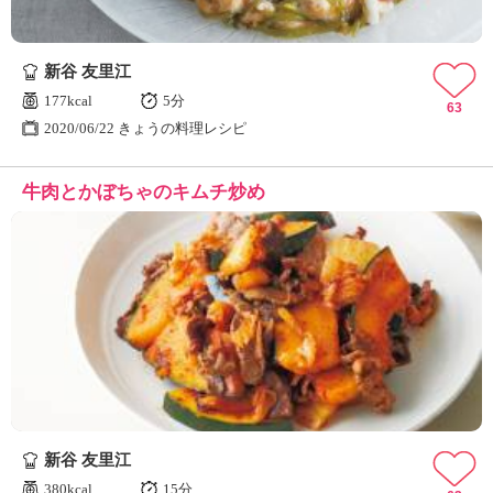
新谷 友里江
177kcal
5分
63
2020/06/22 きょうの料理レシピ
牛肉とかぼちゃのキムチ炒め
新谷 友里江
380kcal
15分