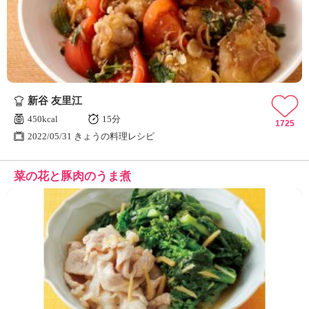
ュ
ケ
ー
シ
ョ
ナ
ル
新谷 友里江
「
み
450kcal
15分
1725
ん
2022/05/31 きょうの料理レシピ
な
の
菜の花と豚肉のうま煮
き
ょ
う
の
料
理
」