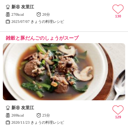
新谷 友里江
270kcal
20分
130
2025/07/07 きょうの料理レシピ
雑穀と豚だんごのしょうがスープ
新谷 友里江
269kcal
25分
129
2020/11/23 きょうの料理レシピ