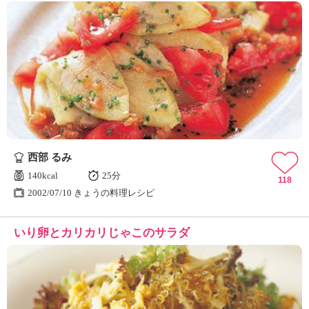
西部 るみ
140kcal
25分
118
2002/07/10 きょうの料理レシピ
いり卵とカリカリじゃこのサラダ