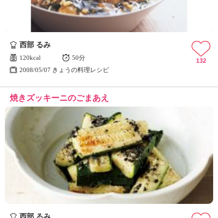
西部 るみ
120kcal
50分
132
2008/05/07 きょうの料理レシピ
焼きズッキーニのごまあえ
西部 るみ