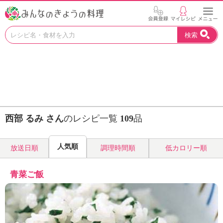
お
検索
い
し
い
レ
シ
ピ
を
見
西部 るみ さん
のレシピ一覧
109
品
つ
け
よ
人気順
放送日順
調理時間順
低カロリー順
う
。
N
青菜ご飯
H
K
エ
デ