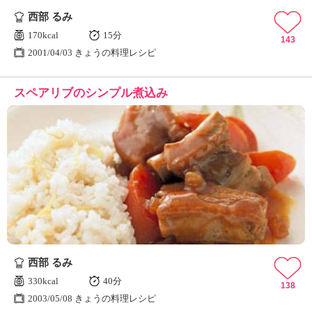
西部 るみ
170kcal
15分
143
2001/04/03 きょうの料理レシピ
スペアリブのシンプル煮込み
西部 るみ
330kcal
40分
138
2003/05/08 きょうの料理レシピ