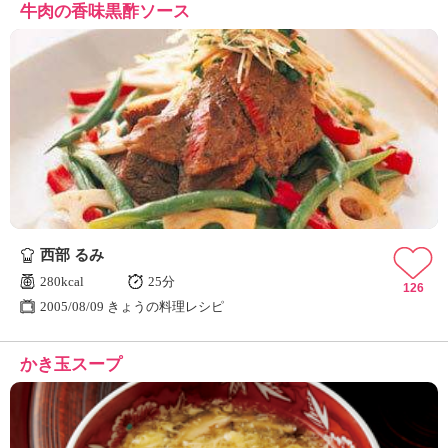
牛肉の香味黒酢ソース
西部 るみ
280kcal
25分
126
2005/08/09 きょうの料理レシピ
かき玉スープ