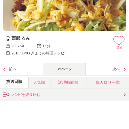
西部 るみ
200kcal
15分
114
2010/03/03 きょうの料理レシピ
前へ
3/6ページ
次へ
放送日順
人気順
調理時間順
低カロリー順
レシピを絞り込む