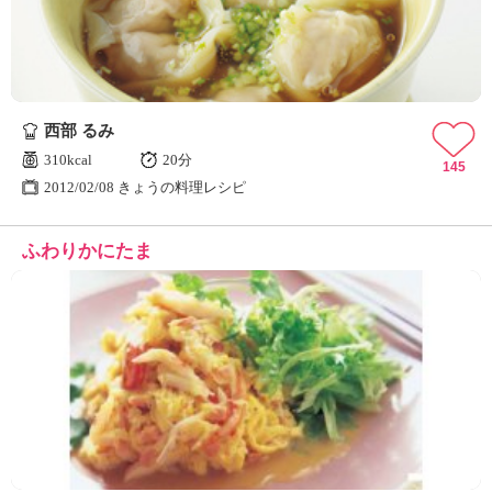
西部 るみ
310kcal
20分
145
2012/02/08 きょうの料理レシピ
ふわりかにたま