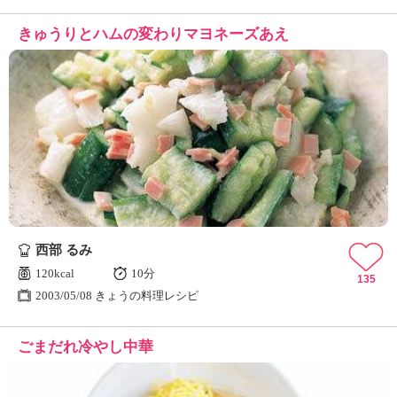
きゅうりとハムの変わりマヨネーズあえ
西部 るみ
120kcal
10分
135
2003/05/08 きょうの料理レシピ
ごまだれ冷やし中華