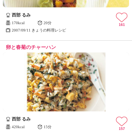
西部 るみ
170kcal
20分
161
2007/09/11 きょうの料理レシピ
卵と春菊のチャーハン
西部 るみ
420kcal
15分
157