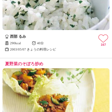
ュ
ケ
ー
シ
ョ
ナ
ル
西部 るみ
「
み
290kcal
40分
167
ん
2003/05/07 きょうの料理レシピ
な
の
夏野菜のそぼろ炒め
き
ょ
う
の
料
理
」