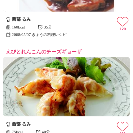
西部 るみ
160kcal
35分
120
2008/05/07 きょうの料理レシピ
えびとれんこんのチーズギョーザ
西部 るみ
75kcal
40分