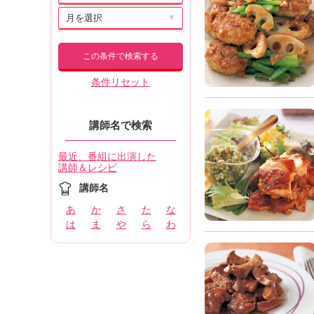
▼
この条件で検索する
条件リセット
講師名で検索
最近、番組に出演した
講師＆レシピ
講師名
あ
か
さ
た
な
は
ま
や
ら
わ