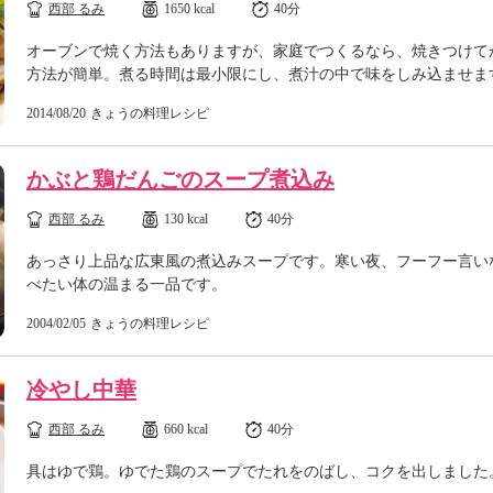
西部 るみ
1650 kcal
40分
オーブンで焼く方法もありますが、家庭でつくるなら、焼きつけて
方法が簡単。煮る時間は最小限にし、煮汁の中で味をしみ込ませま
2014/08/20
きょうの料理レシピ
かぶと鶏だんごのスープ煮込み
西部 るみ
130 kcal
40分
あっさり上品な広東風の煮込みスープです。寒い夜、フーフー言い
べたい体の温まる一品です。
2004/02/05
きょうの料理レシピ
冷やし中華
西部 るみ
660 kcal
40分
具はゆで鶏。ゆでた鶏のスープでたれをのばし、コクを出しました