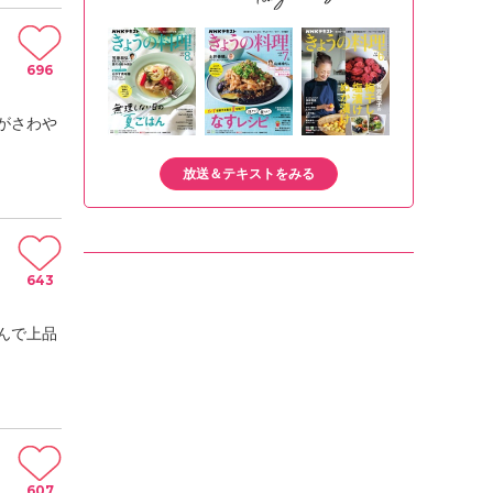
696
がさわや
放送＆テキストをみる
643
んで上品
607