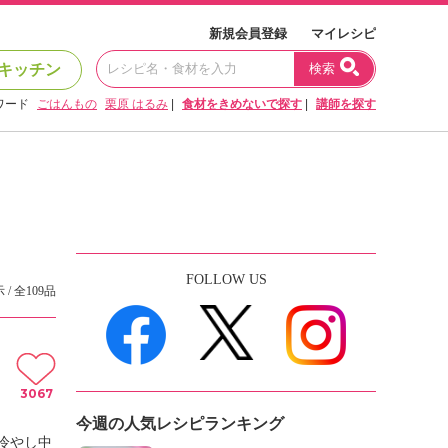
新規会員登録
マイレシピ
キッチン
検索
ワード
ごはんもの
栗原 はるみ
|
食材をきめないで探す
|
講師を探す
FOLLOW US
 / 全109品
3067
今週の人気レシピランキング
冷やし中