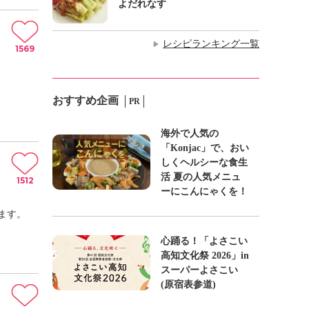
よだれなす
レシピランキング一覧
▶
1569
おすすめ企画
PR
海外で人気の
「Konjac」で、おい
しくヘルシーな食生
活 夏の人気メニュ
1512
ーにこんにゃくを！
ます。
心踊る！「よさこい
高知文化祭 2026」in
スーパーよさこい
(原宿表参道)