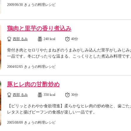
2009/06/30
きょうの料理レシピ
鶏肉と里芋の香り煮込み
西部 るみ
240 kcal
40分
骨付き肉とセロリやたまねぎのうまみがしみ込んだ里芋がしみじみ
一品です。冬にぴったりな温まる、こっくりとした煮込み料理です
2004/02/05
きょうの料理レシピ
豚ヒレ肉の甘酢炒め
西部 るみ
350 kcal
30分
【ピリッとさわやか食欲増進】柔らかなヒレ肉の炒め物と、歯ごた
レタスと揚げビーフンの食感が楽しい一品です。
2005/08/09
きょうの料理レシピ