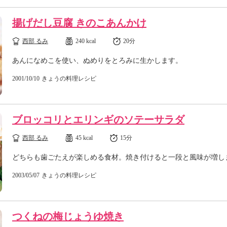
揚げだし豆腐 きのこあんかけ
西部 るみ
240 kcal
20分
あんになめこを使い、ぬめりをとろみに生かします。
2001/10/10
きょうの料理レシピ
ブロッコリとエリンギのソテーサラダ
西部 るみ
45 kcal
15分
どちらも歯ごたえが楽しめる食材。焼き付けると一段と風味が増し
2003/05/07
きょうの料理レシピ
つくねの梅じょうゆ焼き