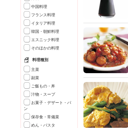
K
中国料理
エ
フランス料理
デ
ュ
イタリア料理
ケ
韓国・朝鮮料理
ー
シ
エスニック料理
ョ
そのほかの料理
ナ
ル
料理種別
「
み
主菜
ん
副菜
な
ご飯もの・丼
の
き
汁物・スープ
ょ
お菓子・デザート・パ
う
ン
の
保存食・常備菜
料
理
めん・パスタ