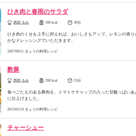
ひき肉と春雨のサラダ
西部 るみ
180 kcal
30分
ひき肉のくせを上手に抑えれば、おいしさもアップ。レモンの香り
かなドレッシングでいただきます。
2007/09/11
きょうの料理レシピ
酢豚
西部 るみ
390 kcal
35分
食べごたえのある豚肉を、トマトケチャップの入った甘酸っぱいあ
に仕上げました。
2015/01/14
きょうの料理レシピ
チャーシュー