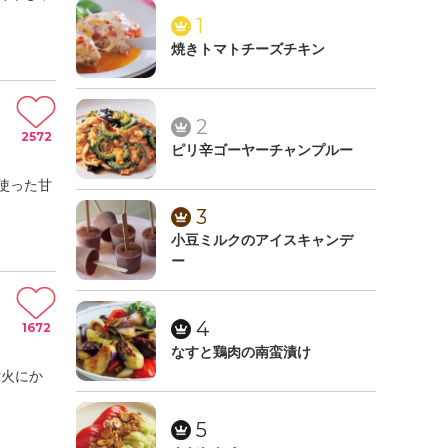
1
焼きトマトチーズチキン
2
2572
ピリ辛ゴーヤーチャンプルー
使った甘
3
小豆ミルクのアイスキャンデ
ー
4
1672
なすと鶏肉の南蛮漬け
度火にか
5