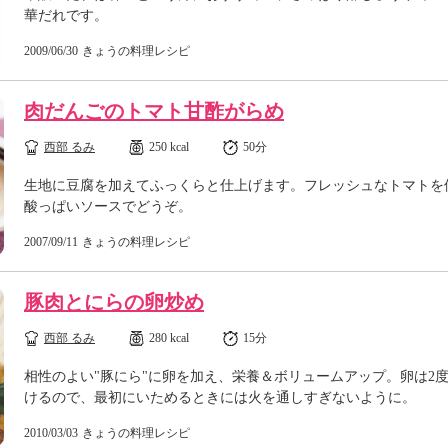
華だれです。
2009/06/30
きょうの料理レシピ
肉だんごのトマト甘酢がらめ
西部 るみ
250 kcal
50分
生地に豆腐を加えてふっくらと仕上げます。フレッシュなトマトを
酸っぱいソースでどうぞ。
2007/09/11
きょうの料理レシピ
豚肉とにらの卵炒め
西部 るみ
280 kcal
15分
相性のよい"豚にら"に卵を加え、栄養＆ボリュームアップ。卵は2
けるので、最初にいためるときには火を通しすぎないように。
2010/03/03
きょうの料理レシピ