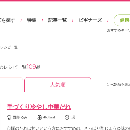
ピを探す
特集
記事一覧
ビギナーズ
健康
/
/
/
/
おすすめキー
理レシピ一覧
109
のレシピ一覧
品
人気順
1 〜20 品を表示
手づくり冷やし中華だれ
西部 るみ
460 kcal
5分
市販のたれは甘いという方におすすめの、さっぱり酢じょうゆ味の