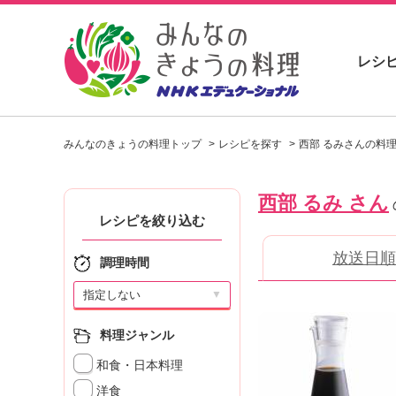
レシ
お
い
みんなのきょうの料理トップ
レシピを探す
西部 るみさんの料
し
い
レ
西部 るみ さん
シ
ピ
レシピを絞り込む
を
放送日順
見
調理時間
つ
け
▼
よ
う
料理ジャンル
。
和食・日本料理
N
H
洋食