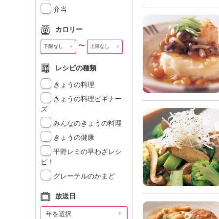
」
弁当
カロリー
〜
▼
▼
レシピの種類
きょうの料理
きょうの料理ビギナー
ズ
みんなのきょうの料理
きょうの健康
平野レミの早わざレシ
ピ！
グレーテルのかまど
放送日
▼