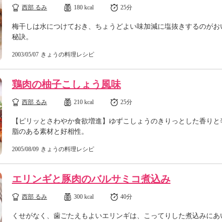
西部 るみ
180 kcal
25分
梅干しは水につけておき、ちょうどよい味加減に塩抜きするのがお
秘訣。
2003/05/07
きょうの料理レシピ
鶏肉の柚子こしょう風味
西部 るみ
210 kcal
25分
【ピリッとさわやか食欲増進】ゆずこしょうのきりっとした香りと
脂のある素材と好相性。
2005/08/09
きょうの料理レシピ
エリンギと豚肉のバルサミコ煮込み
西部 るみ
300 kcal
40分
くせがなく、歯ごたえもよいエリンギは、こってりした煮込みにあ