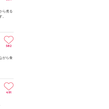
から煮る
す。
582
ながら食
491
。