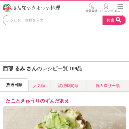
お
検索
い
し
い
レ
シ
ピ
を
見
西部 るみ さん
のレシピ一覧
109
品
つ
け
よ
放送日順
人気順
調理時間順
低カロリー順
う
。
N
たこときゅうりのずんだあえ
H
K
エ
デ