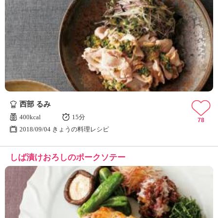
西部 るみ
400kcal
15分
78
2018/09/04 きょうの料理レシピ
しば漬けおろしのポークソテー