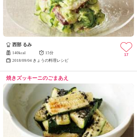
ュ
ケ
ー
シ
ョ
ナ
ル
西部 るみ
「
み
140kcal
15分
17
ん
2018/09/04 きょうの料理レシピ
な
の
焼きズッキーニのごまあえ
き
ょ
う
の
料
理
」