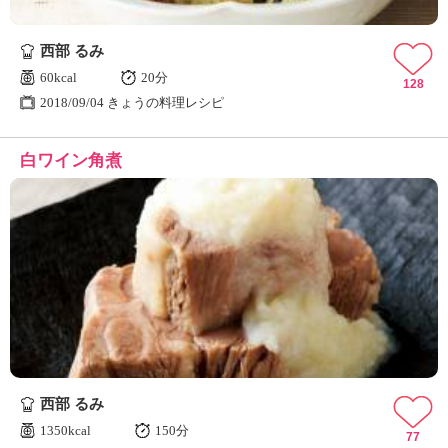
西部 るみ
60kcal
20分
128
2018/09/04 きょうの料理レシピ
白ワイン角煮
西部 るみ
1350kcal
150分
77