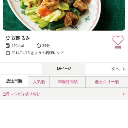
西部 るみ
250kcal
25分
698
2014/04/16 きょうの料理レシピ
1/6ページ
次へ
放送日順
人気順
調理時間順
低カロリー順
レシピを絞り込む