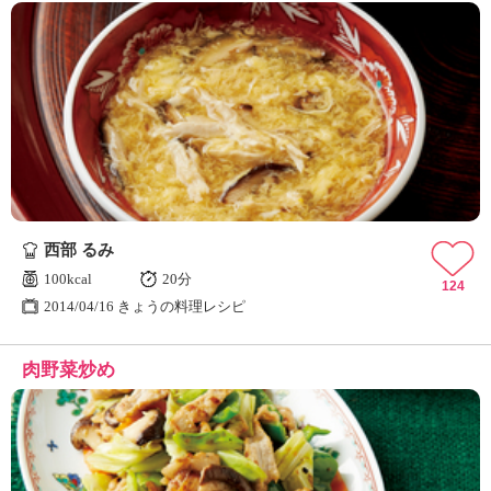
西部 るみ
100kcal
20分
124
2014/04/16 きょうの料理レシピ
肉野菜炒め