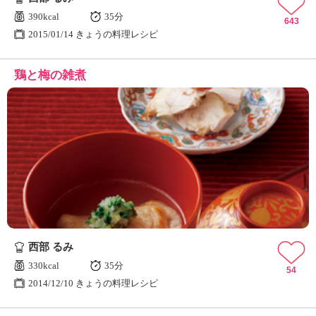
390kcal
35分
643
2015/01/14 きょうの料理レシピ
鶏と梅の雑煮
西部 るみ
330kcal
35分
54
2014/12/10 きょうの料理レシピ