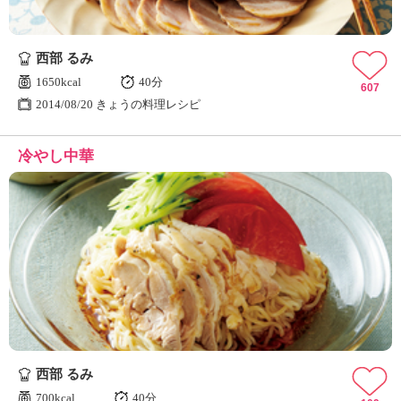
西部 るみ
1650kcal
40分
607
2014/08/20 きょうの料理レシピ
冷やし中華
西部 るみ
700kcal
40分