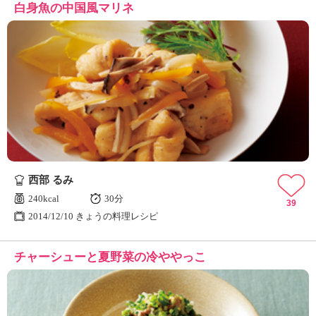
白身魚の中国風マリネ
西部 るみ
240kcal
30分
39
2014/12/10 きょうの料理レシピ
チャーシューと夏野菜の冷ややっこ