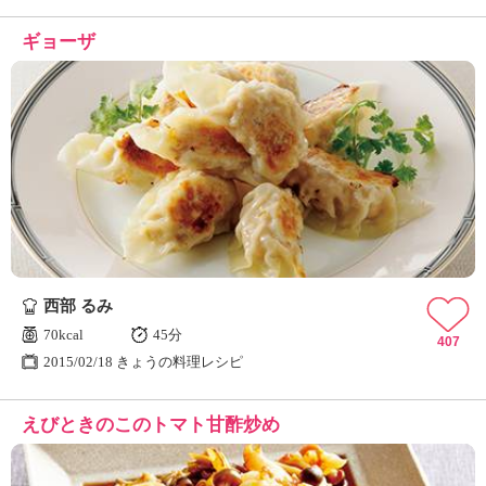
ギョーザ
西部 るみ
70kcal
45分
407
2015/02/18 きょうの料理レシピ
えびときのこのトマト甘酢炒め