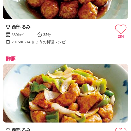
西部 るみ
380kcal
35分
284
2015/01/14 きょうの料理レシピ
酢豚
西部 るみ