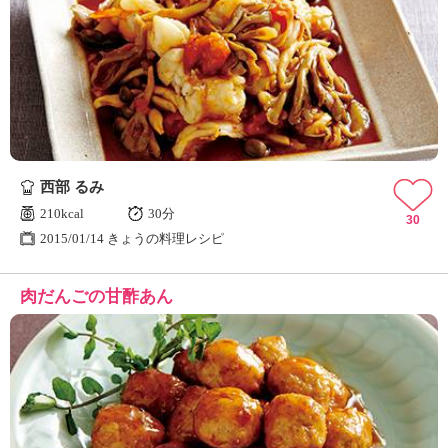
西部 るみ
210kcal
30分
30
2015/01/14 きょうの料理レシピ
肉だんごの甘酢あん