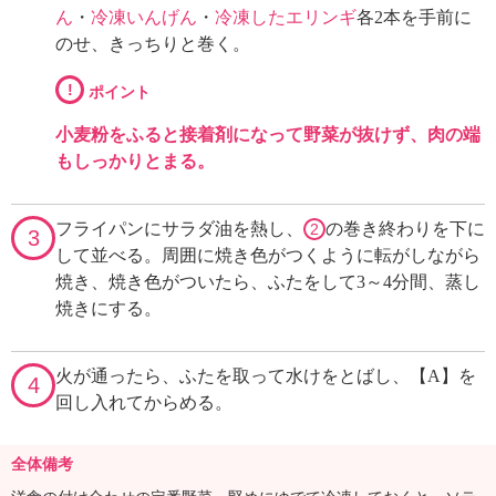
ん
・
冷凍いんげん
・
冷凍したエリンギ
各2本を手前に
のせ、きっちりと巻く。
!
ポイント
小麦粉をふると接着剤になって野菜が抜けず、肉の端
もしっかりとまる。
フライパンにサラダ油を熱し、
の巻き終わりを下に
2
3
して並べる。周囲に焼き色がつくように転がしながら
焼き、焼き色がついたら、ふたをして3～4分間、蒸し
焼きにする。
火が通ったら、ふたを取って水けをとばし、【A】を
4
回し入れてからめる。
全体備考