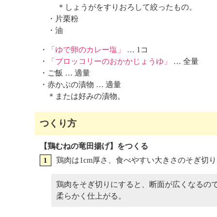
＊しょうがをすりおろして絞ったもの。
・片栗粉
・油
・
「ゆで卵のカレー塩」
… 1コ
・
「ブロッコリーのおかかじょうゆ」
… 全量
・ご飯 … 適量
・赤かぶの漬物 … 適量
＊または好みの漬物。
つくり方
【鶏むねの竜田揚げ】をつくる
鶏肉は1cm厚さ、食べやすい大きさのそぎ切
鶏肉をそぎ切りにすると、断面が広くなるの
柔らかく仕上がる。