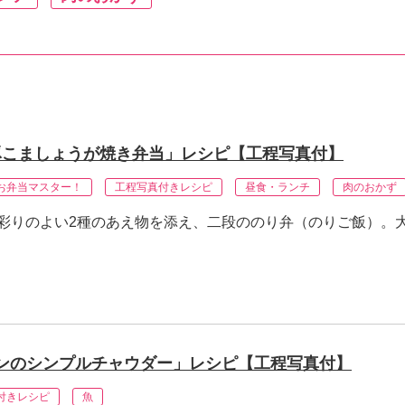
豚こましょうが焼き弁当」レシピ【工程写真付】
お弁当マスター！
工程写真付きレシピ
昼食・ランチ
肉のおかず
彩りのよい2種のあえ物を添え、二段ののり弁（のりご飯）。
ンのシンプルチャウダー」レシピ【工程写真付】
付きレシピ
魚