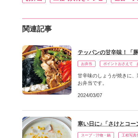
関連記事
テッパンの甘辛味！「
お弁当
ポイントおさえて 
甘辛味のしょうが焼きに、
お弁当です。
2024/03/07
寒い日に♪「さけとコー
スープ・汁物・鍋
工程写真