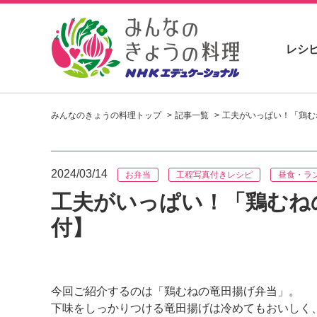
レシ
お
い
みんなのきょうの料理トップ
記事一覧
工夫がいっぱい！「鶏む
し
い
レ
シ
2024/03/14
お弁当
工程写真付きレシピ
昼食・ラ
ピ
を
工夫がいっぱい！「鶏むね
見
つ
付】
け
よ
う
。
今回ご紹介するのは「鶏むねの竜田揚げ弁当」。
N
下味をしっかりつける竜田揚げは冷めてもおいしく
H