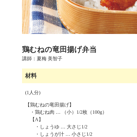
」
鶏むねの竜田揚げ弁当
講師：
夏梅 美智子
材料
(1人分)
【鶏むねの竜田揚げ】
・鶏むね肉 … （小）1/2枚（100g）
【A】
・しょうゆ … 大さじ1/2
・しょうが汁 … 小さじ1/2