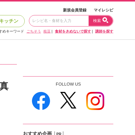
新規会員登録
マイレシピ
キッチン
検索
すめキーワード
ごちそう
枝豆
|
食材をきめないで探す
|
講師を探す
真
FOLLOW US
おすすめ企画
PR