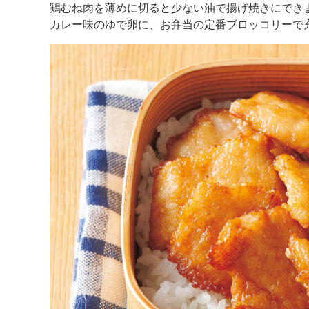
鶏むね肉を薄めに切ると少ない油で揚げ焼きにでき
K
エ
カレー味のゆで卵に、お弁当の定番ブロッコリーで
デ
ュ
ケ
ー
シ
ョ
ナ
ル
「
み
ん
な
の
き
ょ
う
の
料
理