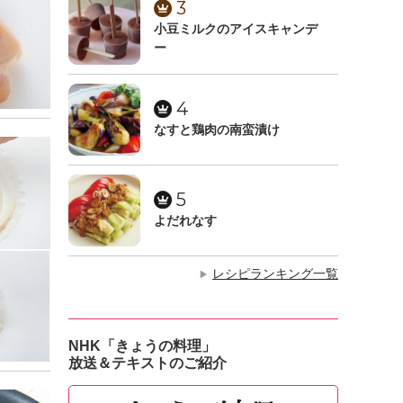
3
小豆ミルクのアイスキャンデ
ー
4
なすと鶏肉の南蛮漬け
5
よだれなす
レシピランキング一覧
▶
NHK「きょうの料理」
放送＆テキストのご紹介