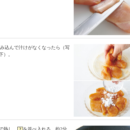
しみ込んで汁けがなくなったら（写
下）。
で熱し、
を並べ入れる。約2分
2